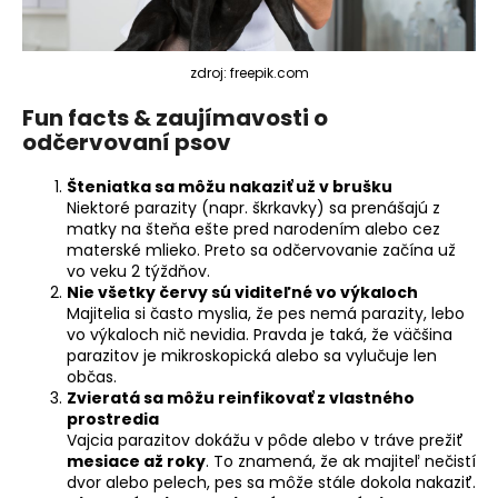
zdroj: freepik.com
Fun facts & zaujímavosti o
odčervovaní psov
Šteniatka sa môžu nakaziť už v brušku
Niektoré parazity (napr. škrkavky) sa prenášajú z
matky na šteňa ešte pred narodením alebo cez
materské mlieko. Preto sa odčervovanie začína už
vo veku 2 týždňov.
Nie všetky červy sú viditeľné vo výkaloch
Majitelia si často myslia, že pes nemá parazity, lebo
vo výkaloch nič nevidia. Pravda je taká, že väčšina
parazitov je mikroskopická alebo sa vylučuje len
občas.
Zvieratá sa môžu reinfikovať z vlastného
prostredia
Vajcia parazitov dokážu v pôde alebo v tráve prežiť
mesiace až roky
. To znamená, že ak majiteľ nečistí
dvor alebo pelech, pes sa môže stále dokola nakaziť.