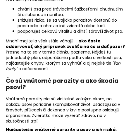
č
a
chrániš psa pred tráviacimi ťažkosťami, chudnutím
m
či oslabenou imunitou,
e
znižuješ riziko, že sa vajíčka parazitov dostanú do
prostredia a ohrozia iné zvieratá alebo ľudí,
podporuješ celkovú vitalitu a dlhší, zdravší život psa.
Mnohí majitelia však stále váhajú –
ako často
odčervovať, aký prípravok zvoliť a na čo si dať pozor?
Presne na to sa v tomto článku pozrieme. Nájdeš tu
jednoduchý plán, odporúčania podľa veku a veľkosti psa,
najčastejšie chyby, ktorým sa vyhnúť a aj nejaké tie
"fan
facty"
o odčervovaní.
Čo sú vnútorné parazity a ako škodia
psovi?
Vnútorné parazity nie sú viditeľné voľným okom, no
dokážu psovi poriadne skomplikovať život. Usádzajú sa v
črevách, pľúcach či dokonca v krvi a postupne oslabujú
organizmus. Zvieratko môže vyzerať zdravo, no v
skutočnosti trpí.
Najčastejšie vnútorné parazity u psov a ich riziká: