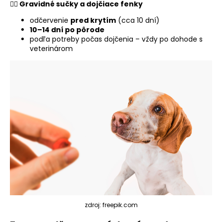
🐕‍
🍼 Gravidné sučky a dojčiace fenky
odčervenie
pred krytím
(cca 10 dní)
10–14 dní po pôrode
podľa potreby počas dojčenia – vždy po dohode s
veterinárom
zdroj: freepik.com