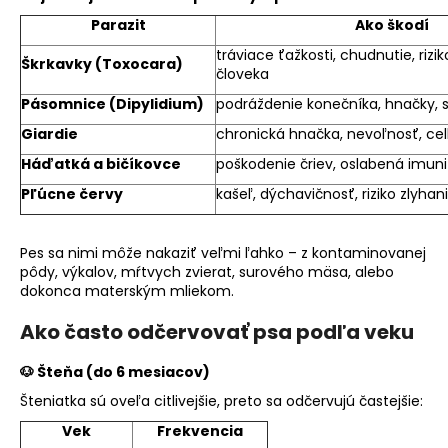
Parazit
Ako škodí
tráviace ťažkosti, chudnutie, rizi
Škrkavky (Toxocara)
človeka
Pásomnice (Dipylidium)
podráždenie konečníka, hnačky, 
Giardie
chronická hnačka, nevoľnosť, cel
Háďatká a bičíkovce
poškodenie čriev, oslabená imuni
Pľúcne červy
kašeľ, dýchavičnosť, riziko zlyhan
Pes sa nimi môže nakaziť veľmi ľahko – z kontaminovanej
pôdy, výkalov, mŕtvych zvierat, surového mäsa, alebo
dokonca materským mliekom.
Ako často odčervovať psa podľa veku
🐶 Šteňa (do 6 mesiacov)
Šteniatka sú oveľa citlivejšie, preto sa odčervujú častejšie:
Vek
Frekvencia