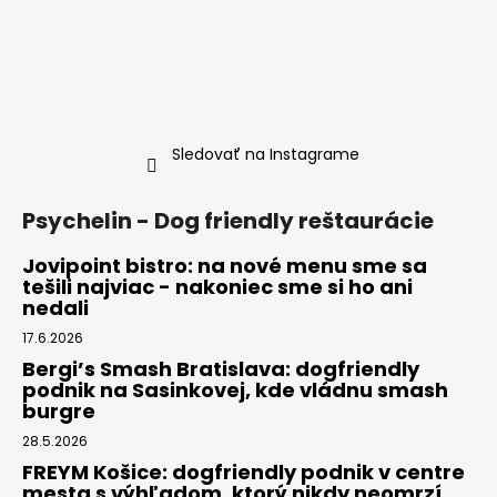
Sledovať na Instagrame
Psychelin - Dog friendly reštaurácie
Jovipoint bistro: na nové menu sme sa
tešili najviac - nakoniec sme si ho ani
nedali
17.6.2026
Bergi’s Smash Bratislava: dogfriendly
podnik na Sasinkovej, kde vládnu smash
burgre
28.5.2026
FREYM Košice: dogfriendly podnik v centre
mesta s výhľadom, ktorý nikdy neomrzí