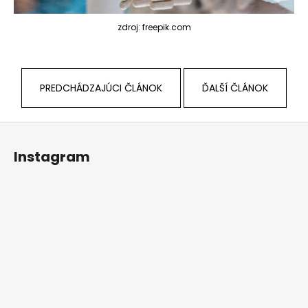
zdroj: freepik.com
PREDCHÁDZAJÚCI ČLÁNOK
ĎALŠÍ ČLÁNOK
Z
á
Instagram
p
ä
t
i
e