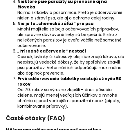
Niektoré psie parazity sú prenosné aj na
človeka
Najmä škrkavky a pásomnice. Preto je odčervovanie
nielen o zdraví psa, ale aj o ochrane celej rodiny.
Nie je to „chemická záťaž“ pre psa
Mnohí majitelia sa boja odčervovacích prípravkov,
ale správne dávkované lieky sú bezpečné. Riziko z
neliečených parazitov je oveľa väčšie než samotné
odčervovanie.
„Prírodné odčervenie“ nestačí
Cesnak, bylinky či kokosový olej síce znejú lákavo, ale
neexistujú vedecké dôkazy, že by spoľahlivo zbavili
psa parazitov. Veterinári ich odporúčajú maximálne
ako doplnok prevencie.
Prvé odčervovacie tabletky existujú už vyše 50
rokov
Od 70. rokov sa výrazne zlepšili – dnes pôsobia
cielene, majú menej vedľajších účinkov a mnohé
chránia aj pred vonkajšími parazitmi naraz (pipety,
kombinované prípravky).
Časté otázky (FAQ)
Môžem psa odčervovať preventívne aj bez