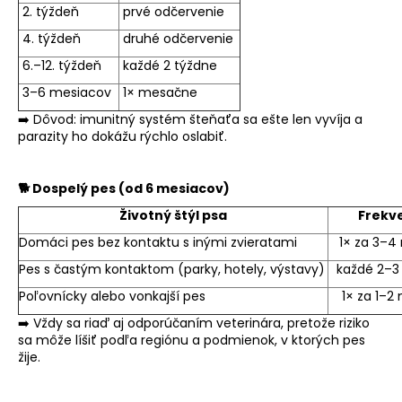
2. týždeň
prvé odčervenie
4. týždeň
druhé odčervenie
6.–12. týždeň
každé 2 týždne
3–6 mesiacov
1× mesačne
➡️ Dôvod: imunitný systém šteňaťa sa ešte len vyvíja a
parazity ho dokážu rýchlo oslabiť.
🐕 Dospelý pes (od 6 mesiacov)
Životný štýl psa
Frekv
Domáci pes bez kontaktu s inými zvieratami
1× za 3–4
Pes s častým kontaktom (parky, hotely, výstavy)
každé 2–3
Poľovnícky alebo vonkajší pes
1× za 1–2
➡️ Vždy sa riaď aj odporúčaním veterinára, pretože riziko
sa môže líšiť podľa regiónu a podmienok, v ktorých pes
žije.