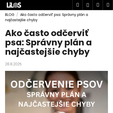
K
Prejsť
Hľadať
Náku
M
Prihlásen
na
o
obsah
Späť
Späť
košík
š
BLOG
/
Ako často odčerviť psa: Správny plán a
najčastejšie chyby
í
Č
k
Ako často odčerviť
o
psa: Správny plán a
p
o
najčastejšie chyby
t
r
28.8.2025
e
b
u
j
e
t
e
n