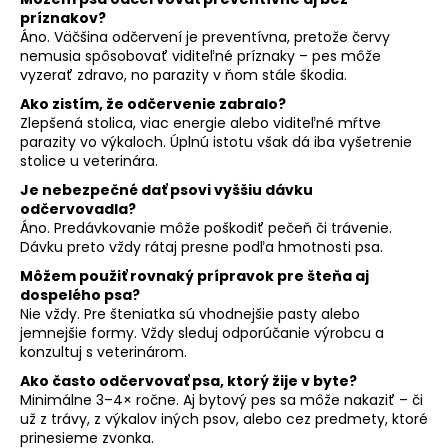
príznakov?
Áno. Väčšina odčervení je preventívna, pretože červy
nemusia spôsobovať viditeľné príznaky – pes môže
vyzerať zdravo, no parazity v ňom stále škodia.
Ako zistím, že odčervenie zabralo?
Zlepšená stolica, viac energie alebo viditeľné mŕtve
parazity vo výkaloch. Úplnú istotu však dá iba vyšetrenie
stolice u veterinára.
Je nebezpečné dať psovi vyššiu dávku
odčervovadla?
Áno. Predávkovanie môže poškodiť pečeň či trávenie.
Dávku preto vždy rátaj presne podľa hmotnosti psa.
Môžem použiť rovnaký prípravok pre šteňa aj
dospelého psa?
Nie vždy. Pre šteniatka sú vhodnejšie pasty alebo
jemnejšie formy. Vždy sleduj odporúčanie výrobcu a
konzultuj s veterinárom.
Ako často odčervovať psa, ktorý žije v byte?
Minimálne 3–4× ročne. Aj bytový pes sa môže nakaziť – či
už z trávy, z výkalov iných psov, alebo cez predmety, ktoré
prinesieme zvonka.