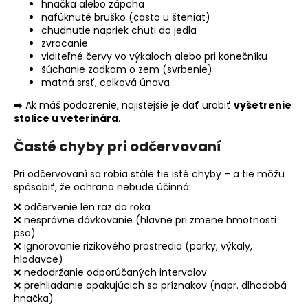
hnačka alebo zápcha
nafúknuté bruško (často u šteniat)
chudnutie napriek chuti do jedla
zvracanie
viditeľné červy vo výkaloch alebo pri konečníku
šúchanie zadkom o zem (svrbenie)
matná srsť, celková únava
➡️ Ak máš podozrenie, najistejšie je dať urobiť
vyšetrenie
stolice u veterinára
.
Časté chyby pri odčervovaní
Pri odčervovaní sa robia stále tie isté chyby – a tie môžu
spôsobiť, že ochrana nebude účinná:
❌ odčervenie len raz do roka
❌ nesprávne dávkovanie (hlavne pri zmene hmotnosti
psa)
❌ ignorovanie rizikového prostredia (parky, výkaly,
hlodavce)
❌ nedodržanie odporúčaných intervalov
❌ prehliadanie opakujúcich sa príznakov (napr. dlhodobá
hnačka)