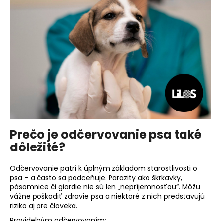
á
j
s
ť
?
HĽADAŤ
Prečo je odčervovanie psa také
dôležité?
O
d
Odčervovanie patrí k úplným základom starostlivosti o
p
psa – a často sa podceňuje. Parazity ako škrkavky,
pásomnice či giardie nie sú len „nepríjemnosťou“. Môžu
o
vážne poškodiť zdravie psa a niektoré z nich predstavujú
r
riziko aj pre človeka.
ú
Pravidelným odčervovaním: