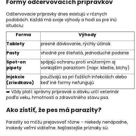
Formy odčervovacích prípravkov
Odčervovacie prípravky dnes existujú v rôznych
podobách. Každá má svoje výhody a hodí sa pre inú
situáciu:
Forma
Výhody
Tablety
presné dávkovanie, rýchly účinok
Pasty
vhodné pre šteňatá, jednoduché podanie
Spot-on
spájajú ochranu proti vnútorným aj
pipety
vonkajším parazitom (napr. kliešte, blchy)
Injekcie
používajú sa pri ťažších infekciách alebo
(zriedkavo)
keď iné formy nefungujú
➡️ Vždy platí: správny prípravok a dávku určí veterinár
podľa veku, hmotnosti a zdravotného stavu psa.
Ako zistiť, že pes má parazity?
Parazity sa môžu prejavovať rôzne – niekedy nenápadne,
inokedy veľmi viditeľne. Najčastejšie príznaky sú: