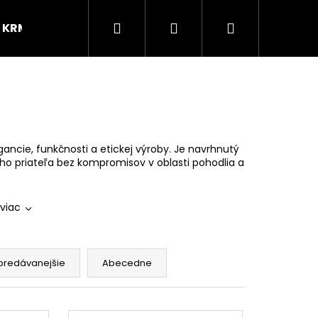
Hľadať
Prihlásenie
Nákupný
KRMIVO
BLOG
Značky
košík
egancie, funkčnosti a etickej výroby. Je navrhnutý
ého priateľa bez kompromisov v oblasti pohodlia a
viac
predávanejšie
Abecedne