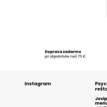
Doprava zadarmo
pri objednávke nad 70 €
Z
á
Instagram
Psyc
p
rešt
ä
t
Jovip
menu 
i