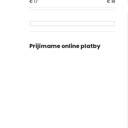
€
17
€
18
Prijímame online platby