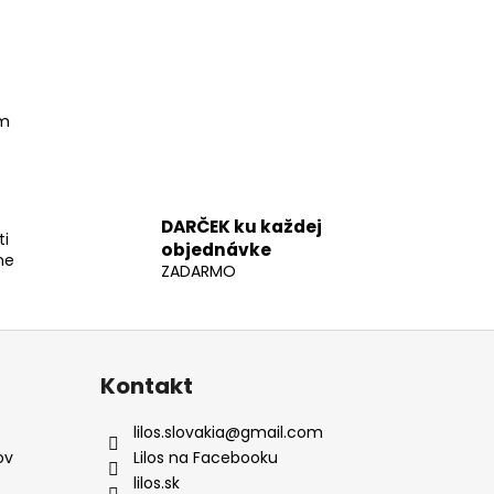
om
DARČEK ku každej
i
objednávke
ne
ZADARMO
Kontakt
lilos.slovakia
@
gmail.com
ov
Lilos na Facebooku
lilos.sk