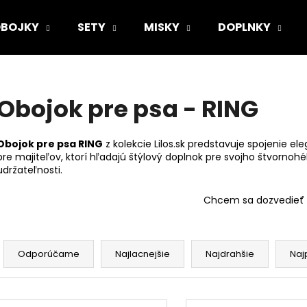
BOJKY
SETY
MISKY
DOPLNKY
Čo potrebujete nájsť?
Obojok pre psa - RING
HĽADAŤ
Obojok pre psa RING
z kolekcie Lilos.sk predstavuje spojenie el
pre majiteľov, ktorí hľadajú štýlový doplnok pre svojho štvornoh
udržateľnosti.
Odporúčame
Chcem sa dozvedieť 
R
a
Odporúčame
Najlacnejšie
Najdrahšie
Naj
d
e
V