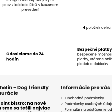
✅Vegan friendly obojok pre
psov z kolekcie RING v luxusnom
prevedení
4
položiek celk
O
v
l
á
Bezpečné platby
d
Odosielame do 24
bezpečené možnost
a
hodín
platby, vrátane onli
c
platieb a dobierky
i
e
p
r
helin - Dog friendly
Informácie pre vás
v
aurácie
k
Obchodné podmienky
y
oint bistro: na nové
Podmienky osobných údaj
v
sme sa tešili najviac
Formulár na odstúpenie od