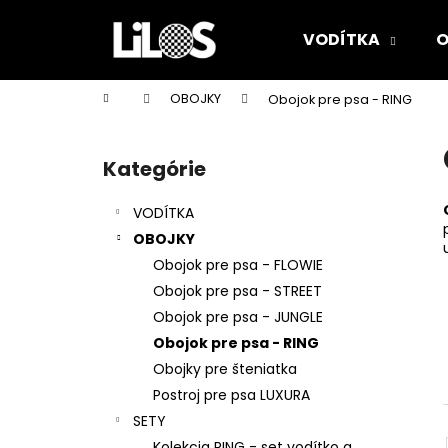
K
Prejsť
na
o
VODÍTKA
O
obsah
Späť
Späť
š
do
do
í
Domov
OBOJKY
Obojok pre psa - RING
k
obchodu
obchodu
B
o
Kategórie
Preskočiť
č
kategórie
n
VODÍTKA
ý
OBOJKY
p
Obojok pre psa - FLOWIE
a
Obojok pre psa - STREET
n
Obojok pre psa - JUNGLE
e
Obojok pre psa - RING
l
Obojky pre šteniatka
Postroj pre psa LUXURA
SETY
Kolekcia RING - set vodítko a