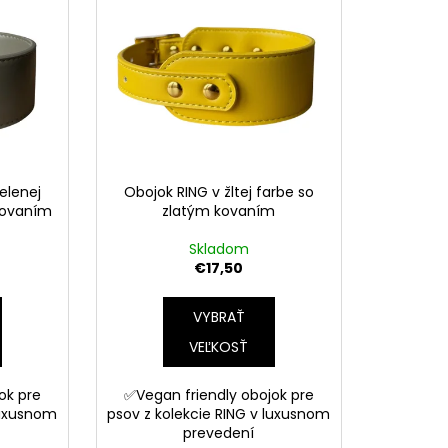
elenej
Obojok RING v žltej farbe so
kovaním
zlatým kovaním
Skladom
€17,50
VYBRAŤ
VEĽKOSŤ
ok pre
✅Vegan friendly obojok pre
luxusnom
psov z kolekcie RING v luxusnom
prevedení