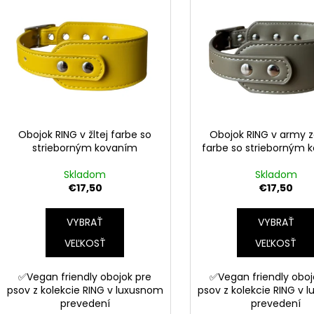
n
ý
i
p
e
i
p
s
r
p
o
r
d
o
u
d
Obojok RING v žltej farbe so
Obojok RING v army z
k
strieborným kovaním
farbe so strieborným 
u
t
k
Skladom
Skladom
o
t
€17,50
€17,50
v
o
VYBRAŤ
VYBRAŤ
v
VEĽKOSŤ
VEĽKOSŤ
✅Vegan friendly obojok pre
✅Vegan friendly oboj
psov z kolekcie RING v luxusnom
psov z kolekcie RING v 
prevedení
prevedení