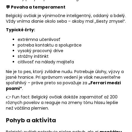
💬 Povaha a temperament
Belgický ovčiak je výnimočne inteligentný, oddaný a bdelý.
Vždy vníma dianie okolo seba – akoby mal „šiesty zmysel“.
Typické črty:
extrémna učenlivosť
potreba kontaktu a spolupráce
vysoký pracovný drive
strážny inštinkt
citlivosť na nálady majiteľa
Nie je to pes, ktorý zvládne nudu. Potrebuje úlohy, výzvy a
jasné hranice. Pri správnom vedení je však neuveriteľne
spoľahlivý – práve preto sa považuje za
„Ferrari medzi
psami“
.
👉 Fun fact: Belgický ovčiak dokáže zapamätať až 200
rôznych povelov a reaguje na zmeny tónu hlasu lepšie
než väčšina plemien.
Pohyb a aktivita
Belgický ovčiak potrebuje nielen pohyb, ale aj
mentálnu