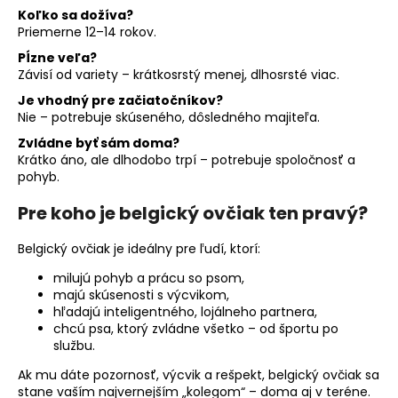
Koľko sa dožíva?
Priemerne 12–14 rokov.
Pĺzne veľa?
Závisí od variety – krátkosrstý menej, dlhosrsté viac.
Je vhodný pre začiatočníkov?
Nie – potrebuje skúseného, dôsledného majiteľa.
Zvládne byť sám doma?
Krátko áno, ale dlhodobo trpí – potrebuje spoločnosť a
pohyb.
Pre koho je belgický ovčiak ten pravý?
Belgický ovčiak je ideálny pre ľudí, ktorí:
milujú pohyb a prácu so psom,
majú skúsenosti s výcvikom,
hľadajú inteligentného, lojálneho partnera,
chcú psa, ktorý zvládne všetko – od športu po
službu.
Ak mu dáte pozornosť, výcvik a rešpekt, belgický ovčiak sa
stane vaším najvernejším „kolegom“ – doma aj v teréne.