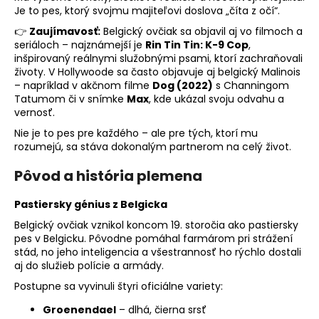
č
Je to pes, ktorý svojmu majiteľovi doslova „číta z očí“.
a
m
👉
Zaujímavosť:
Belgický ovčiak sa objavil aj vo filmoch a
seriáloch – najznámejší je
Rin Tin Tin: K-9 Cop
,
e
inšpirovaný reálnymi služobnými psami, ktorí zachraňovali
životy. V Hollywoode sa často objavuje aj belgický Malinois
– napríklad v akčnom filme
Dog (2022)
s Channingom
Tatumom či v snímke
Max
, kde ukázal svoju odvahu a
vernosť.
Nie je to pes pre každého – ale pre tých, ktorí mu
rozumejú, sa stáva dokonalým partnerom na celý život.
Pôvod a história plemena
Pastiersky génius z Belgicka
Belgický ovčiak vznikol koncom 19. storočia ako pastiersky
pes v Belgicku. Pôvodne pomáhal farmárom pri strážení
stád, no jeho inteligencia a všestrannosť ho rýchlo dostali
aj do služieb polície a armády.
Postupne sa vyvinuli štyri oficiálne variety:
Groenendael
– dlhá, čierna srsť