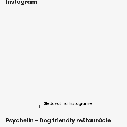
Instagram
p
ä
t
i
e
Sledovať na Instagrame
Psychelin - Dog friendly reštaurácie