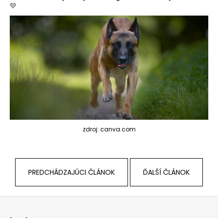
💛
zdroj: canva.com
PREDCHÁDZAJÚCI ČLÁNOK
ĎALŠÍ ČLÁNOK
Z
á