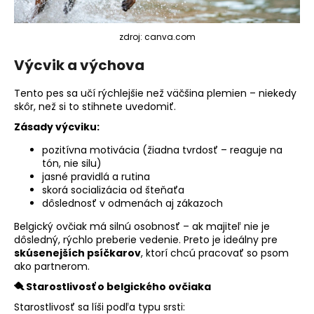
zdroj: canva.com
Výcvik a výchova
Tento pes sa učí rýchlejšie než väčšina plemien – niekedy
skôr, než si to stihnete uvedomiť.
Zásady výcviku:
pozitívna motivácia (žiadna tvrdosť – reaguje na
tón, nie silu)
jasné pravidlá a rutina
skorá socializácia od šteňaťa
dôslednosť v odmenách aj zákazoch
Belgický ovčiak má silnú osobnosť – ak majiteľ nie je
dôsledný, rýchlo preberie vedenie. Preto je ideálny pre
skúsenejších psíčkarov
, ktorí chcú pracovať so psom
ako partnerom.
🪮 Starostlivosť o belgického ovčiaka
Starostlivosť sa líši podľa typu srsti: