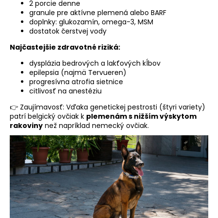
2 porcie denne
granule pre aktívne plemená alebo BARF
doplnky: glukozamín, omega-3, MSM
dostatok čerstvej vody
Najčastejšie zdravotné riziká:
dysplázia bedrových a lakťových kĺbov
epilepsia (najmä Tervueren)
progresívna atrofia sietnice
citlivosť na anestéziu
👉 Zaujímavosť: Vďaka genetickej pestrosti (štyri variety)
patrí belgický ovčiak k
plemenám s nižším výskytom
rakoviny
než napríklad nemecký ovčiak.