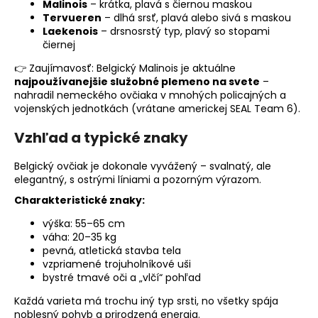
Malinois
– krátka, plavá s čiernou maskou
Tervueren
– dlhá srsť, plavá alebo sivá s maskou
Laekenois
– drsnosrstý typ, plavý so stopami
čiernej
👉 Zaujímavosť: Belgický Malinois je aktuálne
najpoužívanejšie služobné plemeno na svete
–
nahradil nemeckého ovčiaka v mnohých policajných a
vojenských jednotkách (vrátane americkej SEAL Team 6).
Vzhľad a typické znaky
Belgický ovčiak je dokonale vyvážený – svalnatý, ale
elegantný, s ostrými líniami a pozorným výrazom.
Charakteristické znaky:
výška: 55–65 cm
váha: 20–35 kg
pevná, atletická stavba tela
vzpriamené trojuholníkové uši
bystré tmavé oči a „vlčí“ pohľad
Každá varieta má trochu iný typ srsti, no všetky spája
noblesný pohyb a prirodzená energia.