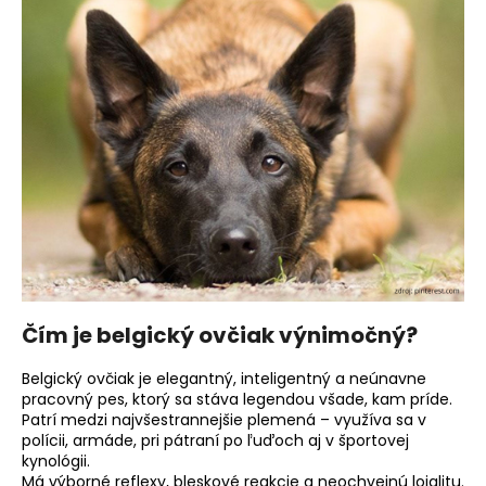
á
j
s
ť
?
HĽADAŤ
Čím je belgický ovčiak výnimočný?
O
d
Belgický ovčiak je elegantný, inteligentný a neúnavne
p
pracovný pes, ktorý sa stáva legendou všade, kam príde.
o
Patrí medzi najvšestrannejšie plemená – využíva sa v
r
polícii, armáde, pri pátraní po ľuďoch aj v športovej
kynológii.
ú
Má výborné reflexy, bleskové reakcie a neochvejnú lojalitu.