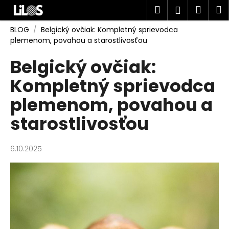
K
Prejsť
Hľadať
Náku
M
Prihlásen
na
o
obsah
Späť
Späť
košík
š
BLOG
/
Belgický ovčiak: Kompletný sprievodca
plemenom, povahou a starostlivosťou
í
Č
k
Belgický ovčiak:
o
Kompletný sprievodca
p
o
plemenom, povahou a
t
starostlivosťou
r
e
b
6.10.2025
u
j
e
t
e
n