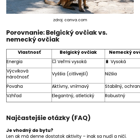
zdroj: canva.com
Porovnanie: Belgický ovčiak vs.
nemecký ovčiak
Vlastnosť
Belgický ovčiak
Nemecký ov
Energia
💥 Veľmi vysoká
🔋 Vysoká
Výcviková
Vyššia (citlivejší)
Nižšia
náročnosť
Povaha
Aktívny, vnímavý
Stabilný, ochra
Vzhľad
Elegantný, atletický
Robustný
Najčastejšie otázky (FAQ)
Je vhodný do bytu?
Len ak má denne dostatok aktivity – inak sa nudí a ničí.