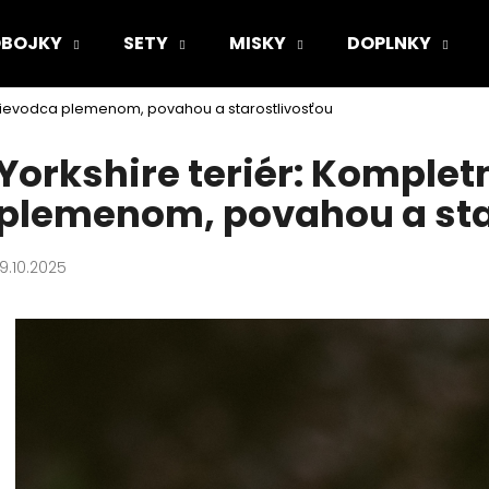
BOJKY
SETY
MISKY
DOPLNKY
prievodca plemenom, povahou a starostlivosťou
Čo potrebujete nájsť?
Yorkshire teriér: Komple
plemenom, povahou a sta
HĽADAŤ
19.10.2025
Odporúčame