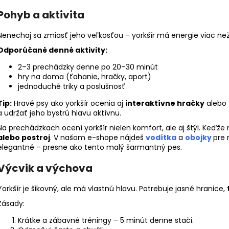
Pohyb a aktivita
Nenechaj sa zmiasť jeho veľkosťou – yorkšír má energie viac ne
Odporúčané denné aktivity:
2–3 prechádzky denne po 20–30 minút
hry na doma (ťahanie, hračky, aport)
jednoduché triky a poslušnosť
Tip:
Hravé psy ako yorkšír ocenia aj
interaktívne hračky
alebo
a udržať jeho bystrú hlavu aktívnu.
Na prechádzkach ocení yorkšír nielen komfort, ale aj štýl. Keďže m
alebo postroj
. V našom e-shope nájdeš
vodítka
a
obojky
pre 
elegantné – presne ako tento malý šarmantný pes.
Výcvik a výchova
Yorkšír je šikovný, ale má vlastnú hlavu. Potrebuje jasné hranice,
Zásady:
Krátke a zábavné tréningy – 5 minút denne stačí.