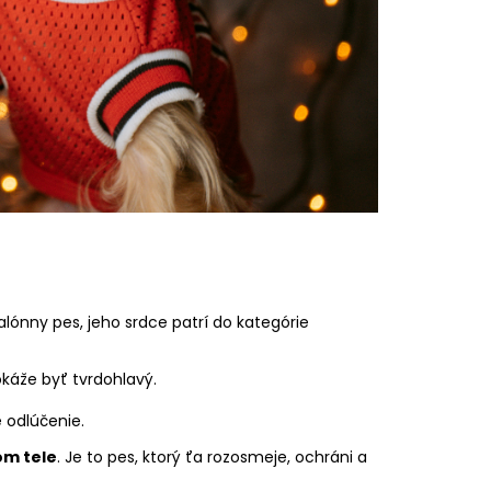
m
salónny pes, jeho srdce patrí do kategórie
káže byť tvrdohlavý.
 odlúčenie.
om tele
. Je to pes, ktorý ťa rozosmeje, ochráni a