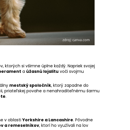
v, ktorých si všimne úplne každý. Napriek svojej
perament
a
úžasnú lojalitu
voči svojmu
eálny
mestský spoločník
, ktorý zapadne do
encii, priateľskej povahe a nenahraditeľnému šarmu
ete
.
ne v oblasti
Yorkshire a Lancashire
. Pôvodne
v a remeselníkov
, ktorí ho využívali na lov