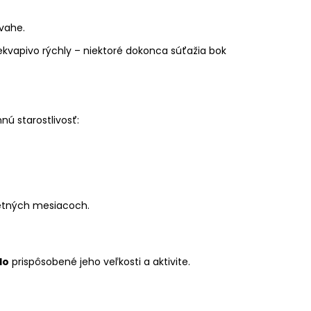
vahe.
prekvapivo rýchly – niektoré dokonca súťažia bok
nú starostlivosť:
 letných mesiacoch.
lo
prispôsobené jeho veľkosti a aktivite.