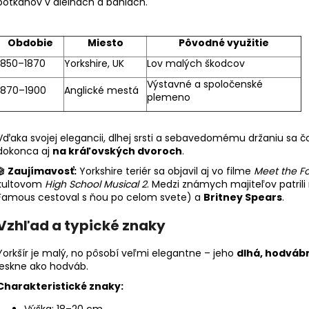
potkanov v dielňach a baniach.
Obdobie
Miesto
Pôvodné využitie
1850–1870
Yorkshire, UK
Lov malých škodcov
Výstavné a spoločenské
1870–1900
Anglické mestá
plemeno
Vďaka svojej elegancii, dlhej srsti a sebavedomému držaniu sa č
dokonca aj
na kráľovských dvoroch
.
🎬
Zaujímavosť:
Yorkshire teriér sa objavil aj vo filme
Meet the F
kultovom
High School Musical 2
. Medzi známych majiteľov patrili
Famous cestoval s ňou po celom svete) a
Britney Spears
.
Vzhľad a typické znaky
Yorkšír je malý, no pôsobí veľmi elegantne – jeho
dlhá, hodvábn
leskne ako hodváb.
Charakteristické znaky:
Výška: 18–20 cm