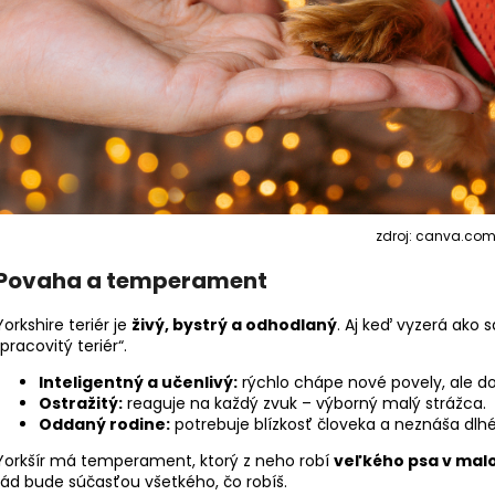
zdroj: canva.co
Povaha a temperament
Yorkshire teriér je
živý, bystrý a odhodlaný
. Aj keď vyzerá ako 
„pracovitý teriér“.
Inteligentný a učenlivý:
rýchlo chápe nové povely, ale do
Ostražitý:
reaguje na každý zvuk – výborný malý strážca.
Oddaný rodine:
potrebuje blízkosť človeka a neznáša dlhé
Yorkšír má temperament, ktorý z neho robí
veľkého psa v mal
rád bude súčasťou všetkého, čo robíš.