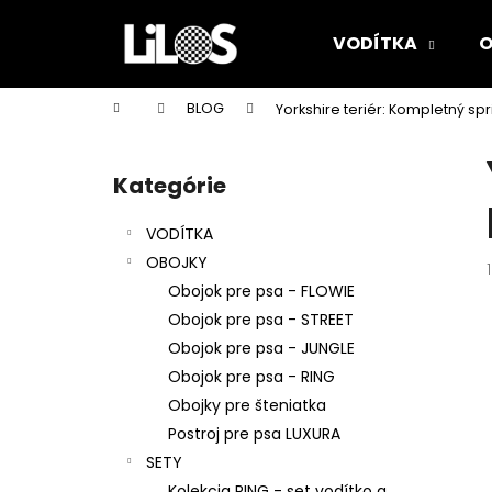
K
Prejsť
na
o
VODÍTKA
O
obsah
Späť
Späť
š
do
do
í
Domov
BLOG
Yorkshire teriér: Kompletný s
k
obchodu
obchodu
B
o
Kategórie
Preskočiť
č
kategórie
n
VODÍTKA
ý
OBOJKY
p
Obojok pre psa - FLOWIE
a
Obojok pre psa - STREET
n
Obojok pre psa - JUNGLE
e
Obojok pre psa - RING
l
Obojky pre šteniatka
Postroj pre psa LUXURA
SETY
Kolekcia RING - set vodítko a