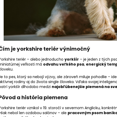
Čím je yorkshire teriér výnimočný
Yorkshire teriér – alebo jednoducho
yorkšír
– je jeden z tých pso
miniatúrnej veľkosti má
odvahu veľkého psa
,
energický tem
človeku.
Je to pes, ktorý sa nebojí výzvy, ale zároveň miluje pohodlie – id
aktívnej rodiny aj do života single človeka. Vďaka svojej intelig
patrí yorkšír dlhodobo medzi
najobľúbenejšie plemená na sv
Pôvod a história plemena
Yorkshire teriér vznikol v 19. storočí v severnom Anglicku, konkrét
však nebol len ozdobou salónov – ale
pracovným psom baníko