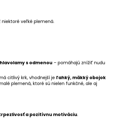
ž niektoré veľké plemená.
hlavolamy s odmenou
– pomáhajú znížiť nudu
á citlivý krk, vhodnejší je
ľahký, mäkký obojok
malé plemená, ktoré sú nielen funkčné, ale aj
trpezlivosť a pozitívnu motiváciu
.