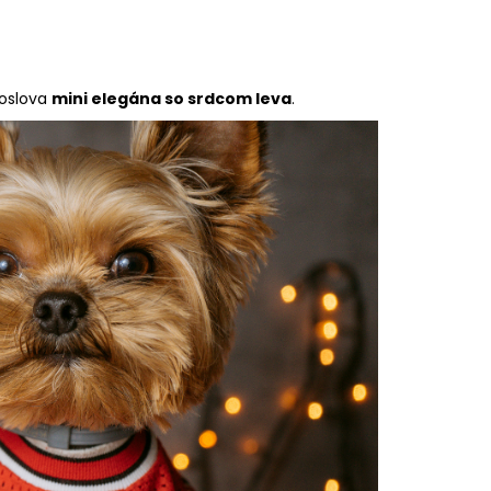
doslova
mini elegána so srdcom leva
.