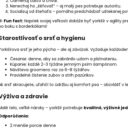
Odmeňuj často a chváľ.
Nenechaj ho „šéfovať“ – aj malý pes potrebuje autoritu.
Socializuj od šteňaťa – pomáha predchádzať uštekanej po
🎯
Fun fact:
Napriek svojej veľkosti dokáže byť yorkšír v agility 
po boku s borderkóliami!
Starostlivosť o srsť a hygienu
Yorkšírova srsť je jeho pýcha – ale aj záväzok. Vyžaduje každoden
Česanie: denne, aby sa zabránilo uzlom a plstnateniu.
Kúpanie: každé 2–3 týždne jemným psím šampónom.
Návšteva groomera: raz za 6–8 týždňov.
Pravidelné čistenie zubov a strih pazúrikov.
Ak srsť skracujete, uľahčí to údržbu aj komfort psa – obzvlášť v
Výživa a zdravie
Malé telo, veľké nároky – yorkšír potrebuje
kvalitné, výživné jed
Odporúčania:
2 menšie porcie denne