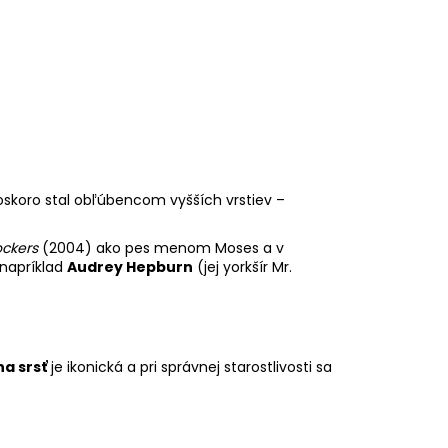
oskoro stal obľúbencom vyšších vrstiev –
ockers
(2004) ako pes menom Moses a v
 napríklad
Audrey Hepburn
(jej yorkšír Mr.
a srsť
je ikonická a pri správnej starostlivosti sa