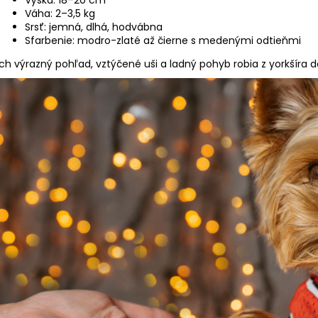
Váha: 2–3,5 kg
Srsť: jemná, dlhá, hodvábna
Sfarbenie: modro-zlaté až čierne s medenými odtieňmi
Ich výrazný pohľad, vztýčené uši a ladný pohyb robia z yorkšíra 