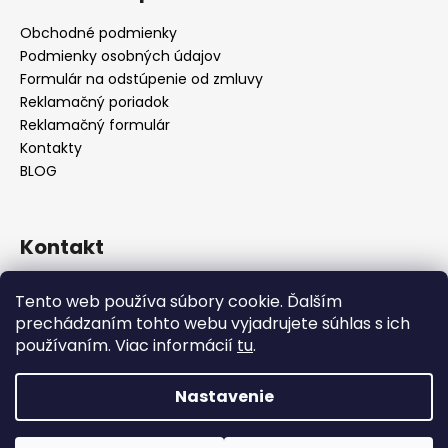
Obchodné podmienky
Podmienky osobných údajov
Formulár na odstúpenie od zmluvy
Reklamačný poriadok
Reklamačný formulár
Kontakty
BLOG
Kontakt
lilos.slovakia
@
gmail.com
Tento web používa súbory cookie. Ďalším
Lilos na Facebooku
prechádzaním tohto webu vyjadrujete súhlas s ich
lilos.sk
používaním. Viac informácií
tu
.
LiLos_sk
@lilos.sk
Nastavenie
Vytvoril Shoptet