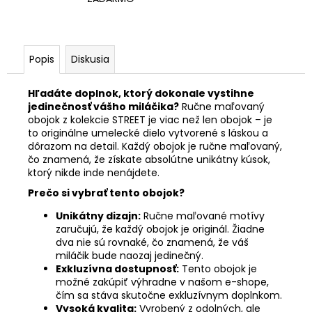
Popis
Diskusia
Hľadáte doplnok, ktorý dokonale vystihne
jedinečnosť vášho miláčika?
Ručne maľovaný
obojok z kolekcie STREET je viac než len obojok – je
to originálne umelecké dielo vytvorené s láskou a
dôrazom na detail. Každý obojok je ručne maľovaný,
čo znamená, že získate absolútne unikátny kúsok,
ktorý nikde inde nenájdete.
Prečo si vybrať tento obojok?
Unikátny dizajn:
Ručne maľované motívy
zaručujú, že každý obojok je originál. Žiadne
dva nie sú rovnaké, čo znamená, že váš
miláčik bude naozaj jedinečný.
Exkluzívna dostupnosť:
Tento obojok je
možné zakúpiť výhradne v našom e-shope,
čím sa stáva skutočne exkluzívnym doplnkom.
Vysoká kvalita:
Vyrobený z odolných, ale