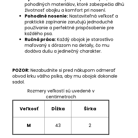
pohodlných materiálov, ktoré zabezpečia dlhú
životnosť obojku a komfort pri nosení.
Pohodlné nosenie:
Nastaviteľná veľkosť a
praktické zapínanie zaručujú jednoduché
používanie a perfektné prispôsobenie pre
každého psa.
Ručná práca:
Každý obojok je starostlivo
maľovaný s dôrazom na detaily, čo mu
dodáva dušu a jedinečný charakter.
POZOR:
Nezabudnite si pred nákupom odmerať
obvod krku vášho psíka, aby mu obojok dokonale
sadol.
Rozmery veľkostí sú uvedené v
centimetroch
Veľkosť
Dĺžka
Šírka
M
43
2