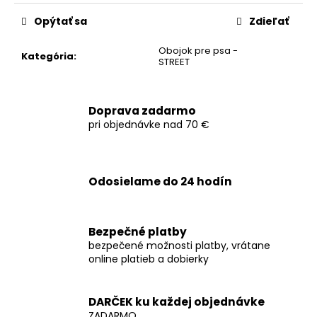
č
cena:
a
Opýtať sa
Zdieľať
m
e
Obojok pre psa -
Kategória
:
STREET
Doprava zadarmo
pri objednávke nad 70 €
Odosielame do 24 hodín
Bezpečné platby
bezpečené možnosti platby, vrátane
online platieb a dobierky
DARČEK ku každej objednávke
ZADARMO