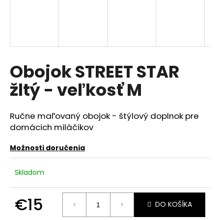
á
j
s
ť
?
Obojok STREET STAR
žltý - veľkosť M
HĽADAŤ
Ručne maľovaný obojok - štýlový doplnok pre
domácich miláčikov
Možnosti doručenia
O
d
Skladom
p
o
r
€15
DO KOŠÍKA
ú
Jednotková