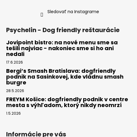
Sledovať na Instagrame
Psychelin - Dog friendly reštaurácie
Jovipoint bistro: na nové menu sme sa
tešili najviac - nakoniec sme si ho ani
nedali
17.6.2026
Bergi’s Smash Bratislava: dogfriendly
podnik na Sasinkovej, kde vládnu smash
burgre
28.5.2026
FREYM Košice: dogfriendly podnik v centre
mesta s výhľadom, ktorý nikdy neomrzí
1.5.2026
Informácie pre vás