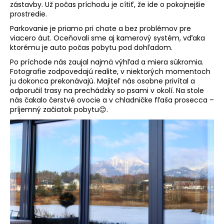
zástavby. Už počas príchodu je cítiť, že ide o pokojnejšie
prostredie.
Parkovanie je priamo pri chate a bez problémov pre
viacero áut. Oceňovali sme aj kamerový systém, vďaka
ktorému je auto počas pobytu pod dohľadom.
Po príchode nás zaujal najmä výhľad a miera súkromia.
Fotografie zodpovedajú realite, v niektorých momentoch
ju dokonca prekonávajú. Majiteľ nás osobne privítal a
odporučil trasy na prechádzky so psami v okolí. Na stole
nás čakalo čerstvé ovocie a v chladničke fľaša prosecca –
príjemný začiatok pobytu😊.