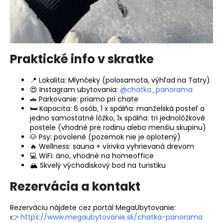
Praktické info v skratke
📍 Lokalita: Mlynčeky (polosamota, výhľad na Tatry)
😍
Instagram ubytovania:
@chatka_panorama
🚗 Parkovanie: priamo pri chate
🛏 Kapacita: 6 osôb, 1 x spálňa: manželská posteľ a
jedno samostatné lôžko, 1x spálňa: tri jednolôžkové
postele (vhodné pre rodinu alebo menšiu skupinu)
🐶 Psy: povolené (pozemok nie je oplotený)
🔥 Wellness: sauna + vírivka vyhrievaná drevom
💻 WiFi: áno, vhodné na homeoffice
🏔 Skvelý východiskový bod na turistiku
Rezervácia a kontakt
Rezerváciu nájdete cez portál MegaUbytovanie:
👉
https://www.megaubytovanie.sk/chatka-panorama