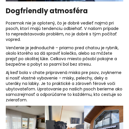
Dogfriendly atmosféra
Pozemok nie je oplotený, čo je dobré vedieť najmä pri
psoch, ktorí majú tendenciu odbiehať. V našom prípade
to nepredstavovalo problém, no je dobré s tým počítať
vopred.
Venčenie je jednoduché – priamo pred chatou je rybník,
okolo ktorého sa dá spraviť kolečko, alebo sa môžete
prejsť po okolitej lúke. Celkovo miesto pôsobí pokojne a
bezpečne a pobyt so psami bol bez stresu.
Aj keď bola v chate pripravená miska pre psov, zvykneme
si nosiť vlastné vybavenie – misky, pelechy, deky a
uteráky na labky. Je to praktické a zároveň férové voči
ubytovateľom. Upratovanie po našich psoch berieme ako
samozrejmosť a odporúčame to každému, kto cestuje so
zvieraťom.