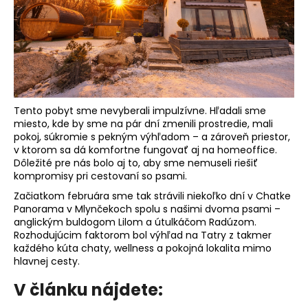
á
j
s
ť
?
Tento pobyt sme nevyberali impulzívne. Hľadali sme
miesto, kde by sme na pár dní zmenili prostredie, mali
pokoj, súkromie s pekným výhľadom – a zároveň priestor,
v ktorom sa dá komfortne fungovať aj na homeoffice.
HĽADAŤ
Dôležité pre nás bolo aj to, aby sme nemuseli riešiť
kompromisy pri cestovaní so psami.
Začiatkom februára sme tak strávili niekoľko dní v Chatke
Panorama v Mlynčekoch spolu s našimi dvoma psami –
O
anglickým buldogom Lilom a útulkáčom Radúzom.
d
Rozhodujúcim faktorom bol výhľad na Tatry z takmer
p
každého kúta chaty, wellness a pokojná lokalita mimo
hlavnej cesty.
o
r
V článku nájdete:
ú