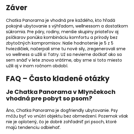
Záver
Chatka Panorama je vhodná pre každého, kto hľadá
pokojné ubytovanie s výhľadom, wellnessom a dostatkom
súkromia. Pre páry, rodiny, menšie skupiny priateľov aj
psíčkarov ponúka kombináciu komfortu a prírody bez
zbytočných kompromisov. Naše hodnotenie je 5 z 5
hviezdičiek, načerpali sme tu nové sily, zregenerovali sme
vo wellness a užili si Tatry. Už sa nevieme dočkať ako sa
sem snáď v lete znova vrátime, aby sme si toto miesto
užili aj v inom ročnom období.
FAQ – Často kladené otázky
Je Chatka Panorama v Mlynčekoch
vhodná pre pobyt so psom?
Áno, Chatka Panorama je dogfriendly ubytovanie. Psy
môžu byť vo vnútri objektu bez obmedzení. Pozemok však
nie je oplotený, čo je dobré zohľadniť pri psoch, ktoré
majú tendenciu odbiehať.