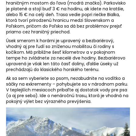
hraničným mostom do ľava (modrá značka). Parkovisko
je platené a stojí buď 3 € na hodinu, ak idete na kratšie,
alebo 15 € na celý deň. Trasa vedie popri riečke Bialka,
ktorá tvorí prirodzenú hranicu medzi Slovenskom a
Poľskom, pričom do Poľska sa dá bez problémov prejsť
priamo cez hraničný priechod.
Úsek smerom k horárni je upravený a bezbariérový,
vhodný aj pre ľudí so zníženou mobilitou či rodiny s
kočíkom. Má približne šesť kilometrov a v pokojnom
tempe ho zvládnete za necelé dve hodiny. Bezbariérovo
upravená je však len táto časť doliny, ďalšie úseky už
prechádzajú do klasického horského terénu.
Ak sa sem vyberiete so psom, nezabudnite na vodítko a
sáčky na exkrementy – pohybujete sa v národnom parku.
V teplejších mesiacoch pribaľte aj dostatok vody pre psa
(a aj pre seba). Ide o nenáročnú trasu, ktorá je vhodná na
pokojný výlet bez výrazného prevýšenia.