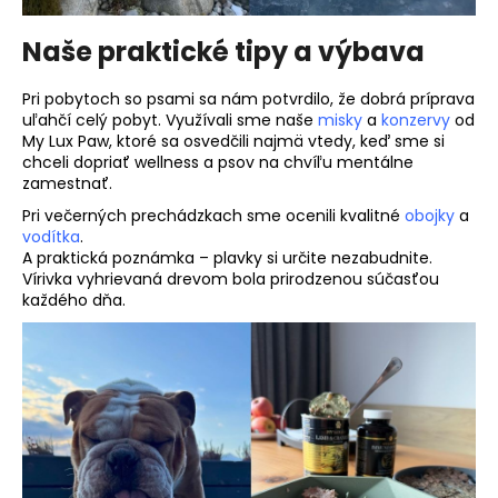
Naše praktické tipy a výbava
Pri pobytoch so psami sa nám potvrdilo, že dobrá príprava
uľahčí celý pobyt. Využívali sme naše
misky
a
konzervy
od
My Lux Paw, ktoré sa osvedčili najmä vtedy, keď sme si
chceli dopriať wellness a psov na chvíľu mentálne
zamestnať.
Pri večerných prechádzkach sme ocenili kvalitné
obojky
a
vodítka
.
A praktická poznámka – plavky si určite nezabudnite.
Vírivka vyhrievaná drevom bola prirodzenou súčasťou
každého dňa.