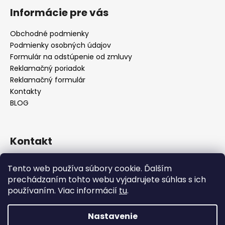
Informácie pre vás
Obchodné podmienky
Podmienky osobných údajov
Formulár na odstúpenie od zmluvy
Reklamačný poriadok
Reklamačný formulár
Kontakty
BLOG
Kontakt
lilos.slovakia
@
gmail.com
Tento web používa súbory cookie. Ďalším
Lilos na Facebooku
prechádzaním tohto webu vyjadrujete súhlas s ich
lilos.sk
používaním. Viac informácií
tu
.
LiLos_sk
@lilos.sk
Nastavenie