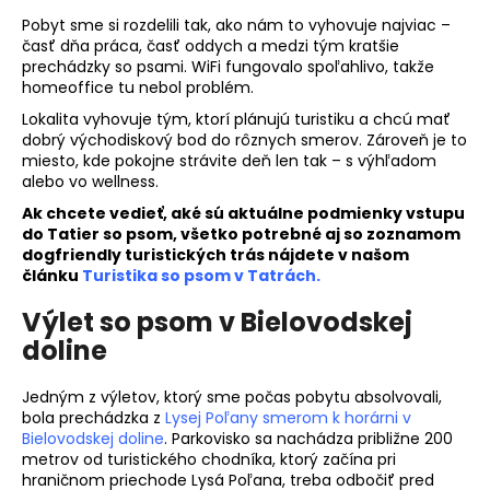
Pobyt sme si rozdelili tak, ako nám to vyhovuje najviac –
časť dňa práca, časť oddych a medzi tým kratšie
prechádzky so psami. WiFi fungovalo spoľahlivo, takže
homeoffice tu nebol problém.
Lokalita vyhovuje tým, ktorí plánujú turistiku a chcú mať
dobrý východiskový bod do rôznych smerov. Zároveň je to
miesto, kde pokojne strávite deň len tak – s výhľadom
alebo vo wellness.
Ak chcete vedieť, aké sú aktuálne podmienky vstupu
do Tatier so psom, všetko potrebné aj so zoznamom
dogfriendly turistických trás nájdete v našom
článku
Turistika so psom v Tatrách.
Výlet so psom v Bielovodskej
doline
Jedným z výletov, ktorý sme počas pobytu absolvovali,
bola prechádzka z
Lysej Poľany smerom k horárni v
Bielovodskej doline
. Parkovisko sa nachádza približne 200
metrov od turistického chodníka, ktorý začína pri
hraničnom priechode Lysá Poľana, treba odbočiť pred