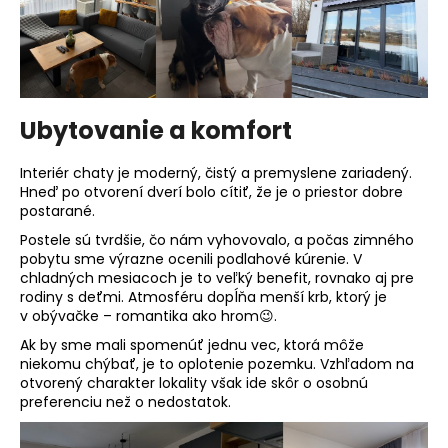
Ubytovanie a komfort
Interiér chaty je moderný, čistý a premyslene zariadený.
Hneď po otvorení dverí bolo cítiť, že je o priestor dobre
postarané.
Postele sú tvrdšie, čo nám vyhovovalo, a počas zimného
pobytu sme výrazne ocenili podlahové kúrenie. V
chladných mesiacoch je to veľký benefit, rovnako aj pre
rodiny s deťmi. Atmosféru dopĺňa menší krb, ktorý je
v obývačke – romantika ako hrom😉.
Ak by sme mali spomenúť jednu vec, ktorá môže
niekomu chýbať, je to oplotenie pozemku. Vzhľadom na
otvorený charakter lokality však ide skôr o osobnú
preferenciu než o nedostatok.