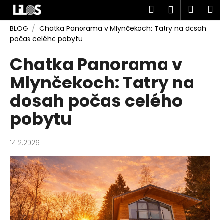
K
Prejsť
Hľadať
Náku
M
Prihlásen
na
o
obsah
Späť
Späť
košík
š
BLOG
/
Chatka Panorama v Mlynčekoch: Tatry na dosah
počas celého pobytu
í
Č
k
Chatka Panorama v
o
Mlynčekoch: Tatry na
p
o
dosah počas celého
t
pobytu
r
e
b
14.2.2026
u
j
e
t
e
n