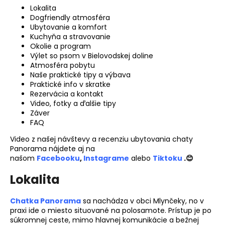
č
Lokalita
a
Dogfriendly atmosféra
m
Ubytovanie a komfort
e
Kuchyňa a stravovanie
Okolie a program
Výlet so psom v Bielovodskej doline
Atmosféra pobytu
Naše praktické tipy a výbava
Praktické info v skratke
Rezervácia a kontakt
Video, fotky a ďalšie tipy
Záver
FAQ
Video z našej návštevy a recenziu ubytovania chaty
Panorama nájdete aj na
našom
Facebooku
,
Instagrame
alebo
Tiktoku
.
😊
Lokalita
Chatka Panorama
sa nachádza v obci Mlynčeky, no v
praxi ide o miesto situované na polosamote. Prístup je po
súkromnej ceste, mimo hlavnej komunikácie a bežnej