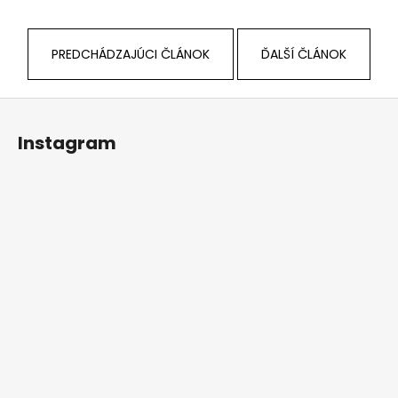
PREDCHÁDZAJÚCI ČLÁNOK
ĎALŠÍ ČLÁNOK
Z
á
Instagram
p
ä
t
i
e