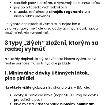
starších psov s artrózou a výraznejšou stuhnutosťou
psy po ortopedických zákrokoch
situácie, keď chcete
silnejšiu regeneráciu
a
nielen ľahkú prevenciu
Pri týchto doplnkoch si všímajte, či nejde len o
„marketingový mix“, ale či sú dávky účinných látok naozaj
použiteľné, nie symbolické.
3 typy „zlých“ zložení, ktorým sa
radšej vyhnúť
Nie každý doplnok, ktorý sa tvári ako kĺbová výživa, psovi
reálne pomôže. Tu sú tri typické príklady.
1. Minimálne dávky účinných látok,
plno plnidiel
Na etikete vidíte glukozamín, chondroitín, MSM… ale:
dávky sú smiešne nízke (napr. 50–100 mg na dávku
pre veľkého psa)
prvé miesta v zložení patria
plnivám, obilninám,