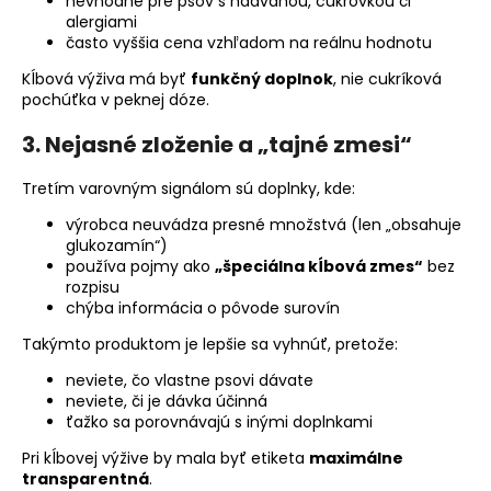
nevhodné pre psov s nadváhou, cukrovkou či
alergiami
často vyššia cena vzhľadom na reálnu hodnotu
Kĺbová výživa má byť
funkčný doplnok
, nie cukríková
pochúťka v peknej dóze.
3. Nejasné zloženie a „tajné zmesi“
Tretím varovným signálom sú doplnky, kde:
výrobca neuvádza presné množstvá (len „obsahuje
glukozamín“)
používa pojmy ako
„špeciálna kĺbová zmes“
bez
rozpisu
chýba informácia o pôvode surovín
Takýmto produktom je lepšie sa vyhnúť, pretože:
neviete, čo vlastne psovi dávate
neviete, či je dávka účinná
ťažko sa porovnávajú s inými doplnkami
Pri kĺbovej výžive by mala byť etiketa
maximálne
transparentná
.