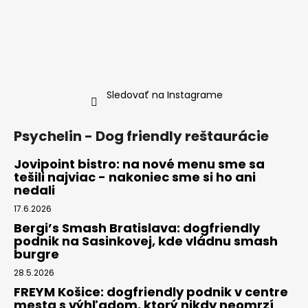
Sledovať na Instagrame
Psychelin - Dog friendly reštaurácie
Jovipoint bistro: na nové menu sme sa
tešili najviac - nakoniec sme si ho ani
nedali
17.6.2026
Bergi’s Smash Bratislava: dogfriendly
podnik na Sasinkovej, kde vládnu smash
burgre
28.5.2026
FREYM Košice: dogfriendly podnik v centre
mesta s výhľadom, ktorý nikdy neomrzí