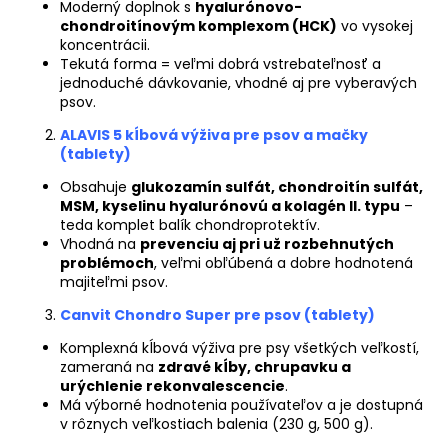
Moderný doplnok s
hyalurónovo-
chondroitínovým komplexom (HCK)
vo vysokej
koncentrácii.
Tekutá forma = veľmi dobrá vstrebateľnosť a
jednoduché dávkovanie, vhodné aj pre vyberavých
psov.
ALAVIS 5 kĺbová výživa pre psov a mačky
(tablety)
Obsahuje
glukozamín sulfát, chondroitín sulfát,
MSM, kyselinu hyalurónovú a kolagén II. typu
–
teda komplet balík chondroprotektív.
Vhodná na
prevenciu aj pri už rozbehnutých
problémoch
, veľmi obľúbená a dobre hodnotená
majiteľmi psov.
Canvit Chondro Super pre psov (tablety)
Komplexná kĺbová výživa pre psy všetkých veľkostí,
zameraná na
zdravé kĺby, chrupavku a
urýchlenie rekonvalescencie
.
Má výborné hodnotenia používateľov a je dostupná
v rôznych veľkostiach balenia (230 g, 500 g).