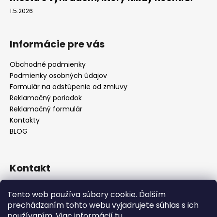
1.5.2026
Informácie pre vás
Obchodné podmienky
Podmienky osobných údajov
Formulár na odstúpenie od zmluvy
Reklamačný poriadok
Reklamačný formulár
Kontakty
BLOG
Kontakt
lilos.slovakia
@
gmail.com
Tento web používa súbory cookie. Ďalším
Lilos na Facebooku
prechádzaním tohto webu vyjadrujete súhlas s ich
lilos.sk
používaním. Viac informácií
tu
.