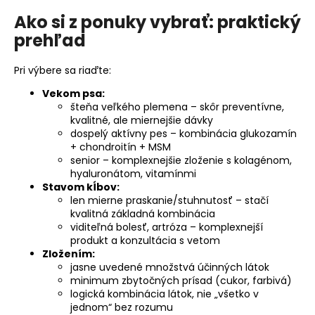
Ako si z ponuky vybrať: praktický
prehľad
Pri výbere sa riaďte:
Vekom psa:
šteňa veľkého plemena – skôr preventívne,
kvalitné, ale miernejšie dávky
dospelý aktívny pes – kombinácia glukozamín
+ chondroitín + MSM
senior – komplexnejšie zloženie s kolagénom,
hyaluronátom, vitamínmi
Stavom kĺbov:
len mierne praskanie/stuhnutosť – stačí
kvalitná základná kombinácia
viditeľná bolesť, artróza – komplexnejší
produkt a konzultácia s vetom
Zložením:
jasne uvedené množstvá účinných látok
minimum zbytočných prísad (cukor, farbivá)
logická kombinácia látok, nie „všetko v
jednom“ bez rozumu