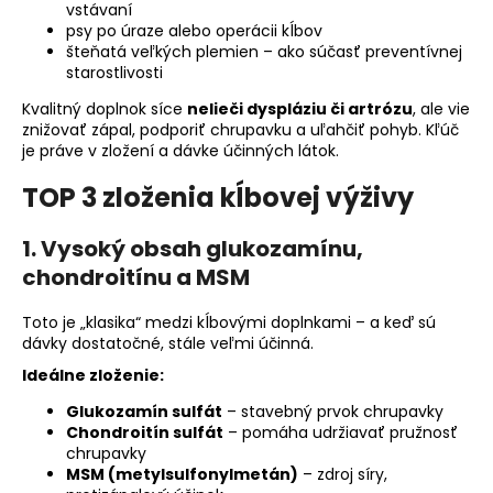
vstávaní
psy po úraze alebo operácii kĺbov
šteňatá veľkých plemien – ako súčasť preventívnej
starostlivosti
Kvalitný doplnok síce
nelieči dyspláziu či artrózu
, ale vie
znižovať zápal, podporiť chrupavku a uľahčiť pohyb. Kľúč
je práve v zložení a dávke účinných látok.
TOP 3 zloženia kĺbovej výživy
1. Vysoký obsah glukozamínu,
chondroitínu a MSM
Toto je „klasika“ medzi kĺbovými doplnkami – a keď sú
dávky dostatočné, stále veľmi účinná.
Ideálne zloženie:
Glukozamín sulfát
– stavebný prvok chrupavky
Chondroitín sulfát
– pomáha udržiavať pružnosť
chrupavky
MSM (metylsulfonylmetán)
– zdroj síry,