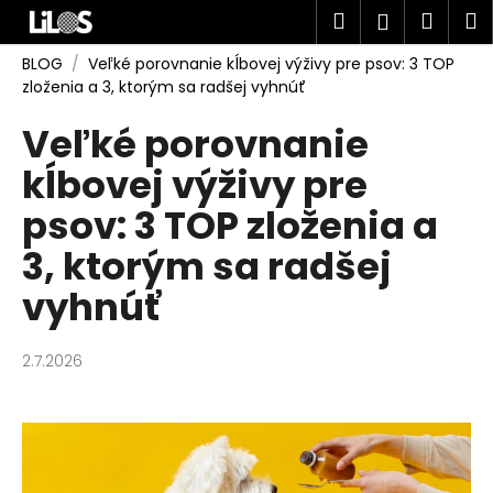
K
Prejsť
Hľadať
Náku
M
Prihlásen
na
o
obsah
Späť
Späť
košík
š
BLOG
/
Veľké porovnanie kĺbovej výživy pre psov: 3 TOP
zloženia a 3, ktorým sa radšej vyhnúť
í
Č
k
Veľké porovnanie
o
kĺbovej výživy pre
p
o
psov: 3 TOP zloženia a
t
3, ktorým sa radšej
r
e
vyhnúť
b
u
2.7.2026
j
e
t
e
n