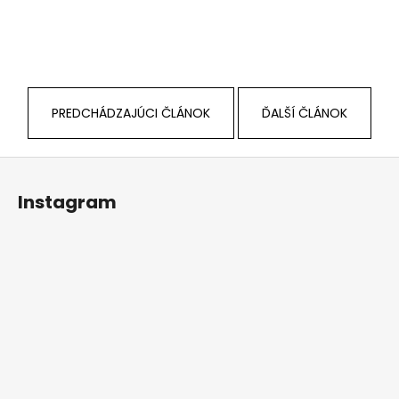
PREDCHÁDZAJÚCI ČLÁNOK
ĎALŠÍ ČLÁNOK
Z
á
Instagram
p
ä
t
i
e