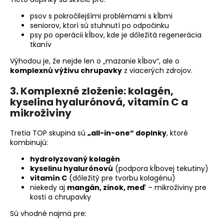
psov s pokročilejšími problémami s kĺbmi
seniorov, ktorí sú stuhnutí po odpočinku
psy po operácii kĺbov, kde je dôležitá regenerácia
tkanív
Výhodou je, že nejde len o „mazanie kĺbov“, ale o
komplexnú výživu chrupavky
z viacerých zdrojov.
3. Komplexné zloženie: kolagén,
kyselina hyalurónová, vitamín C a
mikroživiny
Tretia TOP skupina sú
„all-in-one“ doplnky
, ktoré
kombinujú:
hydrolyzovaný kolagén
kyselinu hyalurónovú
(podpora kĺbovej tekutiny)
vitamín C
(dôležitý pre tvorbu kolagénu)
niekedy aj
mangán, zinok, meď
– mikroživiny pre
kosti a chrupavky
Sú vhodné najmä pre: