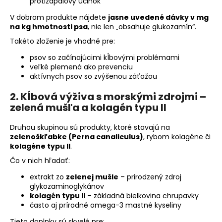
protizápalový účinok
V dobrom produkte nájdete
jasne uvedené dávky v mg
na kg hmotnosti psa
, nie len „obsahuje glukozamín“.
Takéto zloženie je vhodné pre:
psov so začínajúcimi kĺbovými problémami
veľké plemená ako prevenciu
aktívnych psov so zvýšenou záťažou
2. Kĺbová výživa s morskými zdrojmi –
zelená mušľa a kolagén typu II
Druhou skupinou sú produkty, ktoré stavajú na
zelenoškľabke (Perna canaliculus)
, rybom kolagéne či
kolagéne typu II
.
Čo v nich hľadať:
extrakt zo
zelenej mušle
– prirodzený zdroj
glykozaminoglykánov
kolagén typu II
– základná bielkovina chrupavky
často aj prírodné omega-3 mastné kyseliny
Tieto doplnky sú skvelé pre: