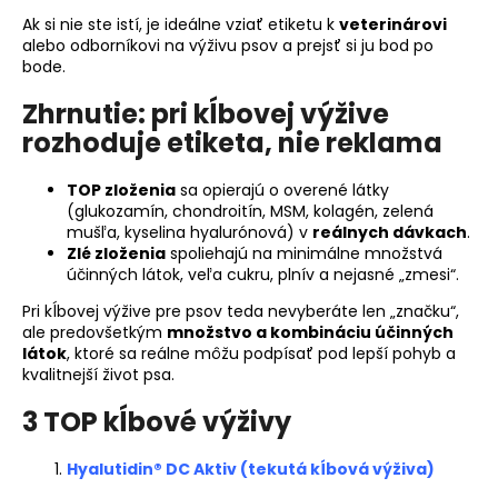
Ak si nie ste istí, je ideálne vziať etiketu k
veterinárovi
alebo odborníkovi na výživu psov a prejsť si ju bod po
bode.
Zhrnutie: pri kĺbovej výžive
rozhoduje etiketa, nie reklama
TOP zloženia
sa opierajú o overené látky
(glukozamín, chondroitín, MSM, kolagén, zelená
mušľa, kyselina hyalurónová) v
reálnych dávkach
.
Zlé zloženia
spoliehajú na minimálne množstvá
účinných látok, veľa cukru, plnív a nejasné „zmesi“.
Pri kĺbovej výžive pre psov teda nevyberáte len „značku“,
ale predovšetkým
množstvo a kombináciu účinných
látok
, ktoré sa reálne môžu podpísať pod lepší pohyb a
kvalitnejší život psa.
3 TOP kĺbové výživy
Hyalutidin® DC Aktiv (tekutá kĺbová výživa)