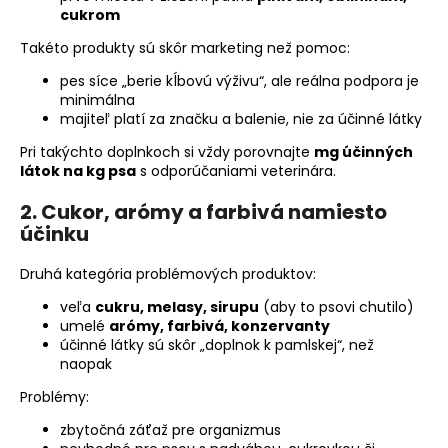
cukrom
Takéto produkty sú skôr marketing než pomoc:
pes síce „berie kĺbovú výživu“, ale reálna podpora je
minimálna
majiteľ platí za značku a balenie, nie za účinné látky
Pri takýchto doplnkoch si vždy porovnajte
mg účinných
látok na kg psa
s odporúčaniami veterinára.
2. Cukor, arómy a farbivá namiesto
účinku
Druhá kategória problémových produktov:
veľa
cukru, melasy, sirupu
(aby to psovi chutilo)
umelé
arómy, farbivá, konzervanty
účinné látky sú skôr „doplnok k pamlskej“, než
naopak
Problémy:
zbytočná záťaž pre organizmus