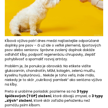
á
j
s
ť
?
Kĺbová výživa patrí dnes medzi najčastejšie odporúčané
doplnky pre psov – či už ide o veľké plemená, športových
psov alebo seniorov. Správne zvolený doplnok dokáže
odľahčiť kĺby, podporiť regeneráciu chrupavky, zlepšiť
HĽADAŤ
pohyblivosť a spomaliť rozvoj artrózy.
Problém je, že ponuka je obrovská. Na etikete vidíte
glukozamín, chondroitín, MSM, kolagén, zelenú mušľu,
kyselinu hyalurónovú… Niekde je toho veľa, inde málo,
O
niekedy je to skôr „cukríkový pamlsek“ ako seriózna výživa
d
na kĺby.
p
Preto si urobíme poriadok: pozrieme sa na
3 typy
o
špičkových (TOP) zložení
, ktoré dávajú zmysel, a
3 typy
r
„zlých“ zložení
, ktoré skôr zaťažia peňaženku než
ú
pomôžu psím kĺbom.