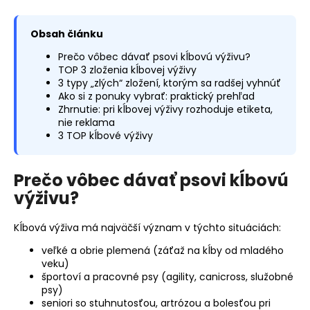
č
a
m
Obsah článku
e
Prečo vôbec dávať psovi kĺbovú výživu?
TOP 3 zloženia kĺbovej výživy
3 typy „zlých“ zložení, ktorým sa radšej vyhnúť
Ako si z ponuky vybrať: praktický prehľad
Zhrnutie: pri kĺbovej výživy rozhoduje etiketa,
nie reklama
3 TOP kĺbové výživy
Prečo vôbec dávať psovi kĺbovú
výživu?
Kĺbová výživa má najväčší význam v týchto situáciách:
veľké a obrie plemená (záťaž na kĺby od mladého
veku)
športoví a pracovné psy (agility, canicross, služobné
psy)
seniori so stuhnutosťou, artrózou a bolesťou pri