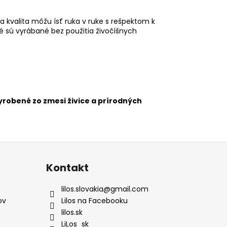
a kvalita môžu ísť ruka v ruke s rešpektom k
ré sú vyrábané bez použitia živočíšnych
vyrobené zo zmesi živice a prírodných
Kontakt
lilos.slovakia
@
gmail.com
ov
Lilos na Facebooku
lilos.sk
LiLos_sk