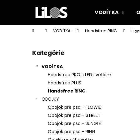
K
Prejsť
na
o
VODÍTKA
O
obsah
Späť
Späť
š
do
do
í
Domov
VODÍTKA
Handsfree RING
Han
k
obchodu
obchodu
B
o
Kategórie
Preskočiť
č
kategórie
n
VODÍTKA
ý
Handsfree PRO s LED svetlom
p
Handsfree PLUS
a
Handsfree RING
n
OBOJKY
e
Obojok pre psa - FLOWIE
l
Obojok pre psa - STREET
Obojok pre psa - JUNGLE
Obojok pre psa - RING
Obojky pre šteniatka