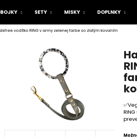
BOJKY
SETY
MISKY
DOPLNKY
dsfree vodítko RING v army zelenej farbe so zlatým kovaním
Čo potrebujete nájsť?
Ha
HĽADAŤ
RI
fa
Odporúčame
k
✅Vega
RING
prev
Možno