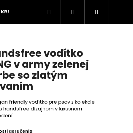
Hľadať
Prihlásenie
Nákupný
KRMIVO
BLOG
Značky
košík
ndsfree vodítko
NG v army zelenej
rbe so zlatým
ovaním
n friendly vodítko pre psov z kolekcie
 s handsfree dizajnom v luxusnom
edení
sti doručenia