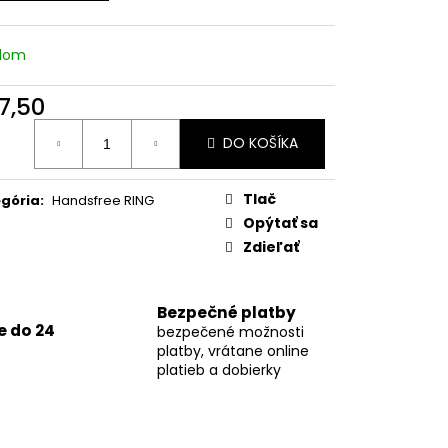
adom
7,50
otková
DO KOŠÍKA
:
Tlač
gória
:
Handsfree RING
Opýtať sa
Zdieľať
Bezpečné platby
 do 24
bezpečené možnosti
platby, vrátane online
platieb a dobierky