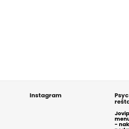
Z
á
Instagram
Psyc
p
rešt
ä
t
Jovip
menu 
i
- nak