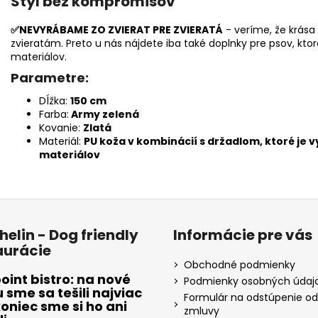
Štýl bez kompromisov
✅NEVYRÁBAME ZO ZVIERAT PRE ZVIERATÁ
- veríme, že krása 
zvieratám. Preto u nás nájdete iba také doplnky pre psov, kto
materiálov.
Parametre:
Dĺžka:
150 cm
Farba:
Army zelená
Kovanie:
Zlatá
Materiál:
PU koža v kombinácií s držadlom, ktoré je 
materiálov
helin - Dog friendly
Informácie pre vás
aurácie
Obchodné podmienky
oint bistro: na nové
Podmienky osobných údaj
sme sa tešili najviac
Formulár na odstúpenie od
oniec sme si ho ani
zmluvy