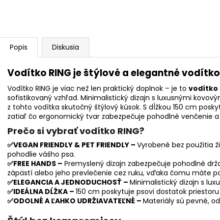
Popis
Diskusia
Vodítko RING je štýlové a elegantné vodítk
Vodítko RING je viac než len praktický doplnok – je to
vodítko
sofistikovaný vzhľad. Minimalistický dizajn s luxusnými kovovým
z tohto vodítka skutočný štýlový kúsok. S dĺžkou 150 cm posk
zatiaľ čo ergonomický tvar zabezpečuje pohodlné venčenie a 
Prečo si vybrať vodítko RING?
✅VEGAN FRIENDLY & PET FRIENDLY –
Vyrobené bez použitia ž
pohodlie vášho psa.
✅FREE HANDS –
Premyslený dizajn zabezpečuje pohodlné drž
zápästí alebo jeho prevlečenie cez ruku, vďaka čomu máte p
✅ELEGANCIA A JEDNODUCHOSŤ –
Minimalistický dizajn s lu
✅IDEÁLNA DĹŽKA –
150 cm poskytuje psovi dostatok priestor
✅ODOLNÉ A ĽAHKO UDRŽIAVATEĽNÉ –
Materiály sú pevné, od