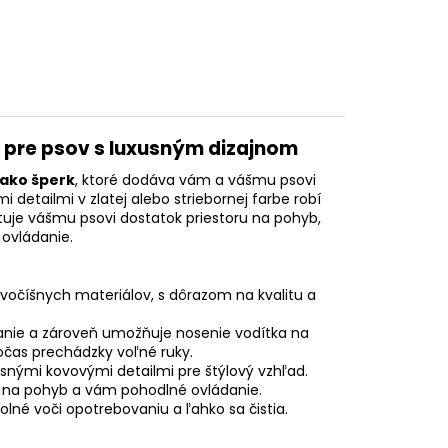
o pre psov s luxusným dizajnom
 ako šperk
, ktoré dodáva vám a vášmu psovi
i detailmi v zlatej alebo striebornej farbe robí
ytuje vášmu psovi dostatok priestoru na pohyb,
ovládanie.
ivočíšnych materiálov, s dôrazom na kvalitu a
anie a zároveň umožňuje nosenie vodítka na
očas prechádzky voľné ruky.
xusnými kovovými detailmi pre štýlový vzhľad.
u na pohyb a vám pohodlné ovládanie.
olné voči opotrebovaniu a ľahko sa čistia.