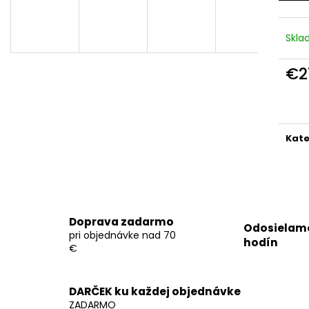
Skl
€2
Jedn
cena
Kate
Doprava zadarmo
Odosielame
pri objednávke nad 70
hodín
€
DARČEK ku každej objednávke
ZADARMO