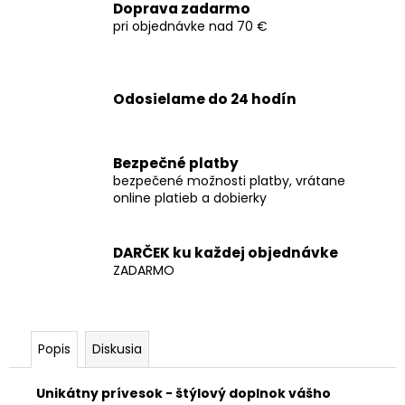
č
Doprava zadarmo
a
pri objednávke nad 70 €
m
e
Odosielame do 24 hodín
Bezpečné platby
bezpečené možnosti platby, vrátane
online platieb a dobierky
DARČEK ku každej objednávke
ZADARMO
Popis
Diskusia
Unikátny prívesok - štýlový doplnok vášho