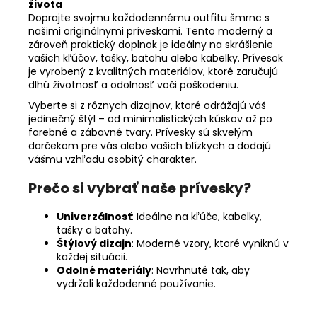
života
Doprajte svojmu každodennému outfitu šmrnc s
našimi originálnymi príveskami. Tento moderný a
zároveň praktický doplnok je ideálny na skrášlenie
vašich kľúčov, tašky, batohu alebo kabelky. Prívesok
je vyrobený z kvalitných materiálov, ktoré zaručujú
dlhú životnosť a odolnosť voči poškodeniu.
Vyberte si z rôznych dizajnov, ktoré odrážajú váš
jedinečný štýl – od minimalistických kúskov až po
farebné a zábavné tvary. Prívesky sú skvelým
darčekom pre vás alebo vašich blízkych a dodajú
vášmu vzhľadu osobitý charakter.
Prečo si vybrať naše prívesky?
Univerzálnosť
: Ideálne na kľúče, kabelky,
tašky a batohy.
Štýlový dizajn
: Moderné vzory, ktoré vyniknú v
každej situácii.
Odolné materiály
: Navrhnuté tak, aby
vydržali každodenné používanie.