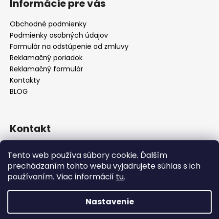
Informácie pre vás
Obchodné podmienky
Podmienky osobných údajov
Formulár na odstúpenie od zmluvy
Reklamačný poriadok
Reklamačný formulár
Kontakty
BLOG
Kontakt
lilos.slovakia
@
gmail.com
Tento web používa súbory cookie. Ďalším
Lilos na Facebooku
prechádzaním tohto webu vyjadrujete súhlas s ich
lilos.sk
používaním. Viac informácií
tu
.
LiLos_sk
@lilos.sk
Nastavenie
Vytvoril Shoptet