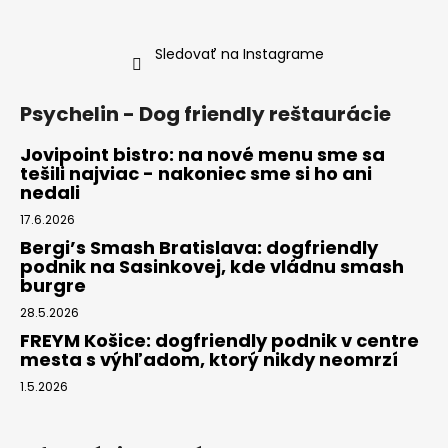
Sledovať na Instagrame
Psychelin - Dog friendly reštaurácie
Jovipoint bistro: na nové menu sme sa
tešili najviac - nakoniec sme si ho ani
nedali
17.6.2026
Bergi’s Smash Bratislava: dogfriendly
podnik na Sasinkovej, kde vládnu smash
burgre
28.5.2026
FREYM Košice: dogfriendly podnik v centre
mesta s výhľadom, ktorý nikdy neomrzí
1.5.2026