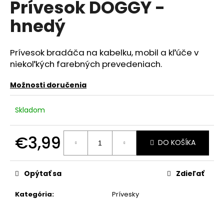
Prívesok DOGGY -
á
hnedý
j
s
ť
Prívesok bradáča na kabelku, mobil a kľúče v
?
niekoľkých farebných prevedeniach.
Možnosti doručenia
Skladom
HĽADAŤ
€3,99
DO KOŠÍKA
Jednotková
O
cena:
d
Opýtať sa
Zdieľať
p
o
Kategória
:
Prívesky
r
ú