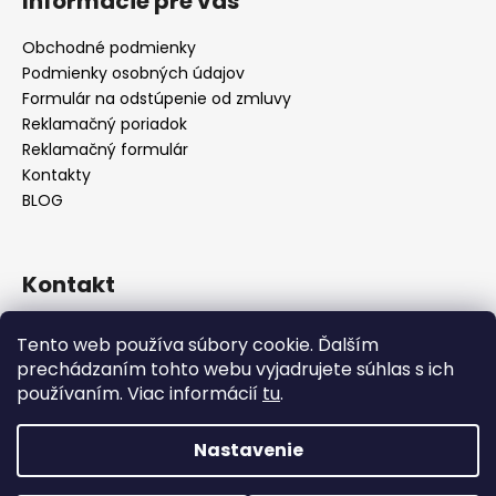
Informácie pre vás
Obchodné podmienky
Podmienky osobných údajov
Formulár na odstúpenie od zmluvy
Reklamačný poriadok
Reklamačný formulár
Kontakty
BLOG
Kontakt
lilos.slovakia
@
gmail.com
Tento web používa súbory cookie. Ďalším
Lilos na Facebooku
prechádzaním tohto webu vyjadrujete súhlas s ich
lilos.sk
používaním. Viac informácií
tu
.
LiLos_sk
@lilos.sk
Nastavenie
Vytvoril Shoptet