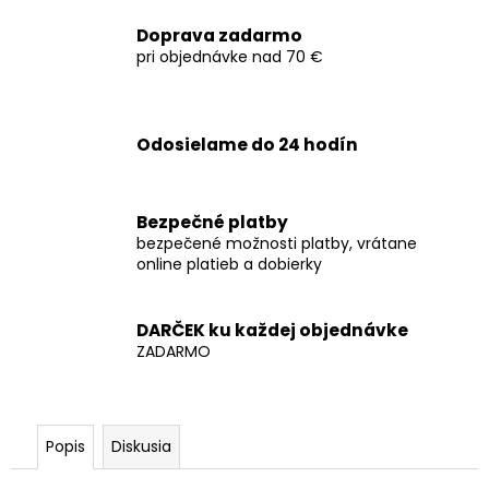
č
a
Doprava zadarmo
m
pri objednávke nad 70 €
e
Odosielame do 24 hodín
Bezpečné platby
bezpečené možnosti platby, vrátane
online platieb a dobierky
DARČEK ku každej objednávke
ZADARMO
Popis
Diskusia