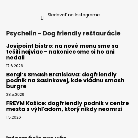
Sledovať na Instagrame
Psychelin - Dog friendly reštaurácie
Jovipoint bistro: na nové menu sme sa
tešili najviac - nakoniec sme si ho ani
nedali
17.6.2026
Bergi’s Smash Bratislava: dogfriendly
podnik na Sasinkovej, kde vládnu smash
burgre
28.5.2026
FREYM Košice: dogfriendly podnik v centre
mesta s výhľadom, ktorý nikdy neomrzí
1.5.2026