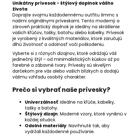
Unikátny prívesok - štýlový doplnok vášho
života
Doprajte svojmu každodennému outfitu šmrnc s
našimi originálnymi príveskami. Tento moderný a
zároveň praktický doplnok je ideálny na skrášlenie
vašich kľúčov, tašky, batohu alebo kabelky. Prívesok
je vyrobený z kvalitných materiálov, ktoré zaručujú
dlhú životnosť a odolnosť voči poškodeniu.
Vyberte si z rôznych dizajnov, ktoré odrážajú váš
jedinečný štýl – od minimalistických kúskov až po
farebné a zábavné tvary. Prívesky sú skvelým
darčekom pre vás alebo vašich blízkych a dodajú
vášmu vzhľadu osobitý charakter.
Prečo si vybrať naše prívesky?
Univerzálnosť
: Ideálne na kľúče, kabelky,
tašky a batohy.
Štýlový dizajn
: Moderné vzory, ktoré vyniknú v
každej situácii.
Odolné materiály
: Navrhnuté tak, aby
vydržali každodenné používanie.