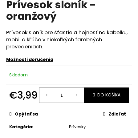
Prívesok sloník -
á
oranžový
j
s
ť
Prívesok sloník pre šťastie a hojnosť na kabelku,
?
mobil a kľúče v niekoľkých farebných
prevedeniach.
Možnosti doručenia
HĽADAŤ
Skladom
€3,99
DO KOŠÍKA
O
Jednotková
d
cena:
p
Opýtať sa
Zdieľať
o
r
Kategória
:
Prívesky
ú