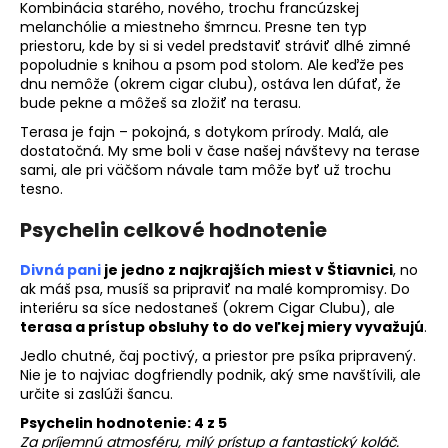
Kombinácia starého, nového, trochu francúzskej
melanchólie a miestneho šmrncu. Presne ten typ
priestoru, kde by si si vedel predstaviť stráviť dlhé zimné
popoludnie s knihou a psom pod stolom. Ale keďže pes
dnu nemôže (okrem cigar clubu), ostáva len dúfať, že
bude pekne a môžeš sa zložiť na terasu.
Terasa je fajn – pokojná, s dotykom prírody. Malá, ale
dostatočná. My sme boli v čase našej návštevy na terase
sami, ale pri väčšom návale tam môže byť už trochu
tesno.
Psychelin celkové hodnotenie
Divná pani
je jedno z najkrajších miest v Štiavnici
, no
ak máš psa, musíš sa pripraviť na malé kompromisy. Do
interiéru sa síce nedostaneš (okrem Cigar Clubu), ale
terasa a prístup obsluhy to do veľkej miery vyvažujú
.
Jedlo chutné, čaj poctivý, a priestor pre psíka pripravený.
Nie je to najviac dogfriendly podnik, aký sme navštívili, ale
určite si zaslúži šancu.
Psychelin hodnotenie: 4 z 5
Za príjemnú atmosféru, milý prístup a fantastický koláč.