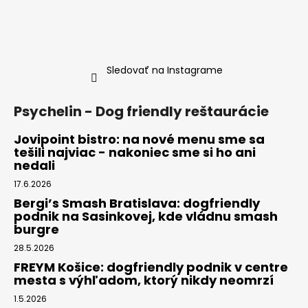
Sledovať na Instagrame
Psychelin - Dog friendly reštaurácie
Jovipoint bistro: na nové menu sme sa
tešili najviac - nakoniec sme si ho ani
nedali
17.6.2026
Bergi’s Smash Bratislava: dogfriendly
podnik na Sasinkovej, kde vládnu smash
burgre
28.5.2026
FREYM Košice: dogfriendly podnik v centre
mesta s výhľadom, ktorý nikdy neomrzí
1.5.2026