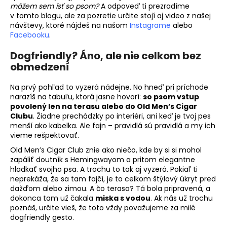
môžem sem ísť so psom?
A odpoveď ti prezradíme
á
v tomto blogu, ale za pozretie určite stojí aj video z našej
j
návštevy, ktoré nájdeš na našom
Instagrame
alebo
Facebooku
.
s
ť
Dogfriendly? Áno, ale nie celkom bez
?
obmedzení
Na prvý pohľad to vyzerá nádejne. No hneď pri príchode
narazíš na tabuľu, ktorá jasne hovorí:
so psom vstup
povolený len na terasu alebo do Old Men’s Cigar
Clubu
. Žiadne prechádzky po interiéri, ani keď je tvoj pes
HĽADAŤ
menší ako kabelka. Ale fajn – pravidlá sú pravidlá a my ich
vieme rešpektovať.
Old Men’s Cigar Club znie ako niečo, kde by si si mohol
zapáliť doutník s Hemingwayom a pritom elegantne
O
hladkať svojho psa. A trochu to tak aj vyzerá. Pokiaľ ti
d
neprekáža, že sa tam fajčí, je to celkom štýlový úkryt pred
p
dažďom alebo zimou. A čo terasa? Tá bola pripravená, a
o
dokonca tam už čakala
miska s vodou
. Ak nás už trochu
r
poznáš, určite vieš, že toto vždy považujeme za milé
ú
dogfriendly gesto.