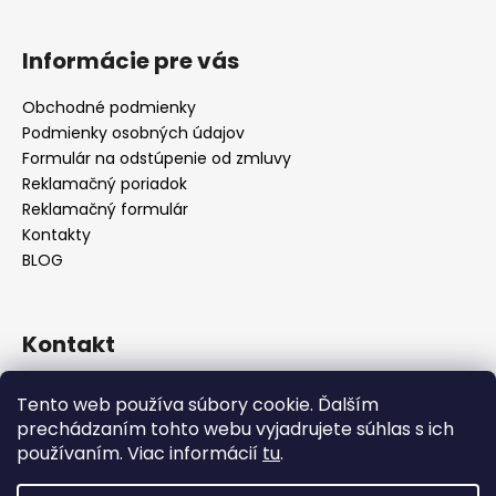
Informácie pre vás
Obchodné podmienky
Podmienky osobných údajov
Formulár na odstúpenie od zmluvy
Reklamačný poriadok
Reklamačný formulár
Kontakty
BLOG
Kontakt
lilos.slovakia
@
gmail.com
Tento web používa súbory cookie. Ďalším
Lilos na Facebooku
prechádzaním tohto webu vyjadrujete súhlas s ich
lilos.sk
používaním. Viac informácií
tu
.
LiLos_sk
@lilos.sk