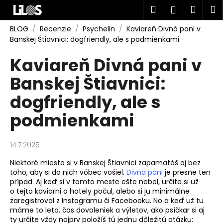
K
Prejsť
Hľadať
Náku
M
Prihlásen
na
o
obsah
Späť
Späť
košík
š
BLOG
/
Recenzie
/
Psychelin
/
Kaviareň Divná pani v
Banskej Štiavnici: dogfriendly, ale s podmienkami
í
Č
k
Kaviareň Divná pani v
o
Banskej Štiavnici:
p
o
dogfriendly, ale s
t
podmienkami
r
e
b
14.7.2025
u
Niektoré miesta si v Banskej Štiavnici zapamätáš aj bez
j
toho, aby si do nich vôbec vošiel.
Divná pani
je presne ten
e
prípad. Aj keď si v tomto meste ešte nebol, určite si už
o tejto kaviarni a hotely počul, alebo si ju minimálne
t
zaregistroval z Instagramu či Facebooku. No a keď už tu
e
máme to leto, čas dovoleniek a výletov, ako psíčkar si aj
ty určite vždy najprv položíš tú jednu dôležitú otázku:
n