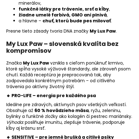
minerálov,
funkčné látky pre trávenie, srsť a kĺby
,
žiadne umelé farbivá, GMO ani plnivá
,
a hlavne –
chuť, ktorú bude pes milovať
.
Presne tieto zásady tvoria DNA značky
My Lux Paw
.
My Lux Paw – slovenská kvalita bez
kompromisov
Značka
My Lux Paw
vznikla s cieľom ponúknuť krmivo,
ktoré spĺňa vysoké výživové štandardy, ale zároveň psom
chutí. Každá receptúra je prepracovaná tak, aby
zodpovedala konkrétnym potrebám – od citlivého
trávenia po aktívny životný štýl.
🔹
PRO-LIFE – energia pre každého psa
Ideálne pre zdravých, aktívnych psov všetkých veľkostí.
Obsahuje až
60 % hovädzieho mäsa
, ryžu, zeleninu,
bylinky a funkčné zložky ako kolagén či pestrec mariánsky.
Výhoda:
posilňuje imunitu, zlepšuje trávenie, podporuje
kĺby aj krásnu srsť.
🔹
SENSITIVE – pre jemné brušká a citlivé psíky