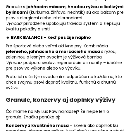
Granule s
jahňacím mäsom, hnedou ryžou a liečivými
bylinkami
(kurkuma, žihľava, nechtík) sú ako balzam pre
psov s alergiami alebo intoleranciami.
Výhoda:
prirodzene upokojujú tráviaci systém a zlepšujú
kvalitu pokožky a srsti.
🔹
BARK BALANCE – keď pes žije naplno
Pre športové alebo veľmi aktívne psy. Kombinácia
jelenieho, jahňacieho a morčacieho mäsa
s ryžou,
zeleninou a lesným ovocím je výživová bomba.
Výhoda:
podpora svalov, regenerácie a imunity – ideálne
pre psov vo výkone alebo vo výcviku.
Preto ich s čistým svedomím odporúčame každému, kto
chce svojmu psovi dopriať kvalitnú, funkčnú a chutnú
výživu.
Granule, konzervy aj doplnky výživy
Čo máme na My Lux Paw najradšej? Že nejde len o
granule. Značka ponúka aj:
Konzervy z kvalitného mäsa
– skvelé ako doplnok ku