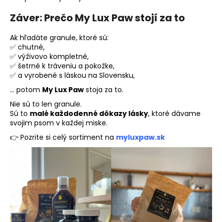
Záver: P
rečo My Lux Paw stojí za to
Ak hľadáte granule, ktoré sú:
✅ chutné,
✅ výživovo kompletné,
✅ šetrné k tráveniu a pokožke,
✅ a vyrobené s láskou na Slovensku,
… potom
My Lux Paw
stoja za to.
Nie sú to len granule.
Sú to
malé každodenné dôkazy lásky
, ktoré dávame
svojim psom v každej miske.
👉 Pozrite si celý sortiment na
myluxpaw.sk