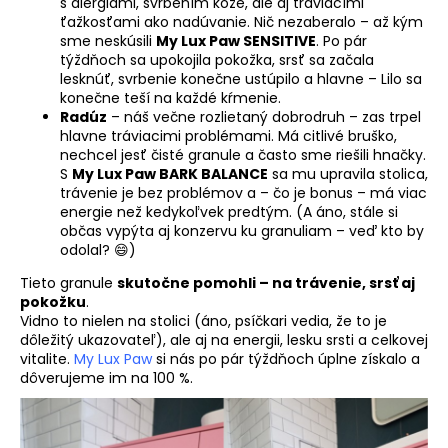
č
s alergiami, svrbením kože, ale aj tráviacími
a
ťažkosťami ako nadúvanie. Nič nezaberalo – až kým
sme neskúsili
My Lux Paw SENSITIVE
. Po pár
m
týždňoch sa upokojila pokožka, srsť sa začala
e
lesknúť, svrbenie konečne ustúpilo a hlavne – Lilo sa
konečne teší na každé kŕmenie.
Radúz
– náš večne rozlietaný dobrodruh – zas trpel
hlavne tráviacimi problémami. Má citlivé bruško,
nechcel jesť čisté granule a často sme riešili hnačky.
S
My Lux Paw BARK BALANCE
sa mu upravila stolica,
trávenie je bez problémov a – čo je bonus – má viac
energie než kedykoľvek predtým. (A áno, stále si
občas vypýta aj konzervu ku granuliam – veď kto by
odolal? 😄)
Tieto granule
skutočne pomohli – na trávenie, srsť aj
pokožku
.
Vidno to nielen na stolici (áno, psíčkari vedia, že to je
dôležitý ukazovateľ), ale aj na energii, lesku srsti a celkovej
vitalite.
My Lux Paw
si nás po pár týždňoch úplne získalo a
dôverujeme im na 100 %.