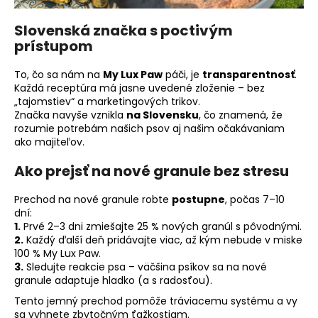
Slovenská značka s poctivým
prístupom
To, čo sa nám na
My Lux Paw
páči, je
transparentnosť
.
Každá receptúra má jasne uvedené zloženie – bez
„tajomstiev“ a marketingových trikov.
Značka navyše vznikla
na Slovensku
, čo znamená, že
rozumie potrebám našich psov aj našim očakávaniam
ako majiteľov.
Ako prejsť na nové granule bez stresu
Prechod na nové granule robte
postupne
, počas 7–10
dní:
1.
Prvé 2–3 dni zmiešajte 25 % nových granúl s pôvodnými.
2.
Každý ďalší deň pridávajte viac, až kým nebude v miske
100 % My Lux Paw.
3.
Sledujte reakcie psa – väčšina psíkov sa na nové
granule adaptuje hladko (a s radosťou).
Tento jemný prechod pomôže tráviacemu systému a vy
sa vyhnete zbytočným ťažkostiam.