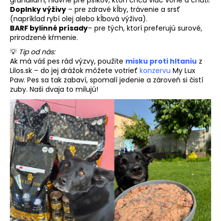
granuliam, hlavne pre psíkov, ktorí chcú viac vône a chuti.
Doplnky výživy
– pre zdravé kĺby, trávenie a srsť
(napríklad rybí olej alebo kĺbová výživa).
BARF bylinné prísady
– pre tých, ktorí preferujú surové,
prirodzené kŕmenie.
💡
Tip od nás:
Ak má váš pes rád výzvy, použite
misku proti hltaniu
z
Lilos.sk
– do jej drážok môžete votrieť
konzervu
My Lux
Paw. Pes sa tak zabaví, spomalí jedenie a zároveň si čistí
zuby. Naši dvaja to milujú!