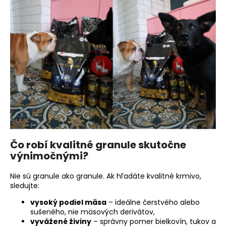
Čo robí kvalitné granule skutočne
výnimočnými?
Nie sú granule ako granule. Ak hľadáte kvalitné krmivo,
sledujte:
vysoký podiel mäsa
– ideálne čerstvého alebo
sušeného, nie mäsových derivátov,
vyvážené živiny
– správny pomer bielkovín, tukov a