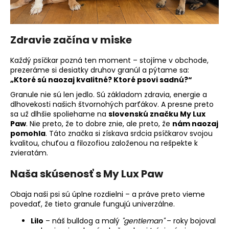
á
j
s
Zdravie začína v miske
ť
Každý psíčkar pozná ten moment – stojíme v obchode,
?
prezeráme si desiatky druhov granúl a pýtame sa:
„Ktoré sú naozaj kvalitné? Ktoré psovi sadnú?“
Granule nie sú len jedlo. Sú základom zdravia, energie a
dlhovekosti našich štvornohých parťákov. A presne preto
sa už dlhšie spoliehame na
slovenskú značku
My Lux
HĽADAŤ
Paw
. Nie preto, že to dobre znie, ale preto, že
nám naozaj
pomohla
. Táto značka si získava srdcia psíčkarov svojou
kvalitou, chuťou a filozofiou založenou na rešpekte k
zvieratám.
O
Naša skúsenosť s My Lux Paw
d
p
Obaja naši psi sú úplne rozdielni – a práve preto vieme
o
povedať, že tieto granule fungujú univerzálne.
r
ú
Lilo
– náš bulldog a malý
"gentleman"
– roky bojoval