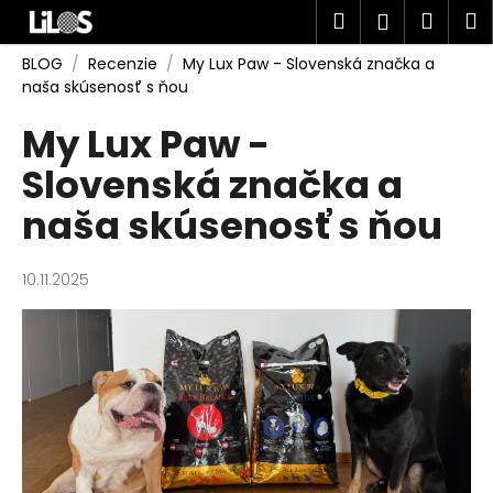
K
Prejsť
Hľadať
Náku
M
Prihlásen
na
o
obsah
Späť
Späť
košík
š
BLOG
/
Recenzie
/
My Lux Paw - Slovenská značka a
naša skúsenosť s ňou
í
Č
k
My Lux Paw -
o
Slovenská značka a
p
o
naša skúsenosť s ňou
t
r
10.11.2025
e
b
u
j
e
t
e
n