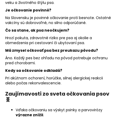
veku a životného štýlu psa.
Je očkovanie povinné?
Na Slovensku je povinné očkovanie proti besnote. Ostatné
vakcíny sú dobrovoľné, no silno odporúčané.
Čo sa stane, ak psa neočkujem?
Hrozí pokuta, zdravotné riziko pre psa aj okolie a
obmedzenia pri cestovaní či ubytovaní psa.
Má zmysel očkovať psa bez preukazu pôvodu?
Áno. Každý pes bez ohľadu na pôvod potrebuje ochranu
pred chorobami.
Kedy sa očkovanie odkladá?
Pri akútnom ochorení, horúčke, silnej alergickej reakcii
alebo počas rekonvalescencie.
Zaujímavosti zo sveta očkovania psov
🧬
Vďaka očkovaniu sa výskyt psinky a parvovirózy
výrazne znížil
.