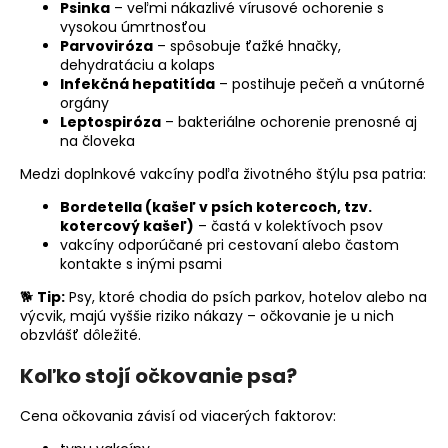
Psinka
– veľmi nákazlivé vírusové ochorenie s
vysokou úmrtnosťou
Parvoviróza
– spôsobuje ťažké hnačky,
dehydratáciu a kolaps
Infekčná hepatitída
– postihuje pečeň a vnútorné
orgány
Leptospiróza
– bakteriálne ochorenie prenosné aj
na človeka
Medzi doplnkové vakcíny podľa životného štýlu psa patria:
Bordetella (kašeľ v psích kotercoch, tzv.
kotercový kašeľ)
– častá v kolektívoch psov
vakcíny odporúčané pri cestovaní alebo častom
kontakte s inými psami
🐕
Tip:
Psy, ktoré chodia do psích parkov, hotelov alebo na
výcvik, majú vyššie riziko nákazy – očkovanie je u nich
obzvlášť dôležité.
Koľko stojí očkovanie psa?
Cena očkovania závisí od viacerých faktorov: