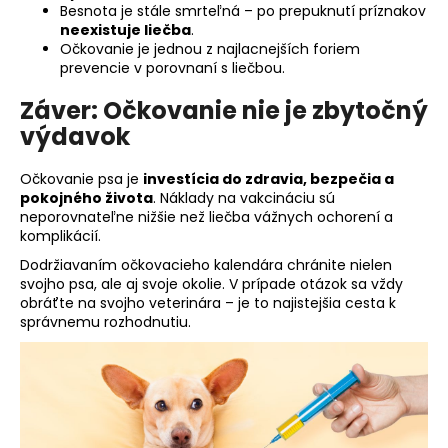
Besnota je stále smrteľná – po prepuknutí príznakov
neexistuje liečba
.
Očkovanie je jednou z najlacnejších foriem
prevencie v porovnaní s liečbou.
Záver: Očkovanie nie je zbytočný
výdavok
Očkovanie psa je
investícia do zdravia, bezpečia a
pokojného života
. Náklady na vakcináciu sú
neporovnateľne nižšie než liečba vážnych ochorení a
komplikácií.
Dodržiavaním očkovacieho kalendára chránite nielen
svojho psa, ale aj svoje okolie. V prípade otázok sa vždy
obráťte na svojho veterinára – je to najistejšia cesta k
správnemu rozhodnutiu.