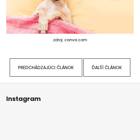
zdroj: canva.com
PREDCHÁDZAJÚCI ČLÁNOK
ĎALŠÍ ČLÁNOK
Z
á
Instagram
p
ä
t
i
e