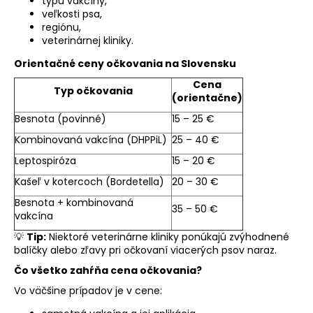
typu vakcíny,
veľkosti psa,
regiónu,
veterinárnej kliniky.
Orientačné ceny očkovania na Slovensku
Cena
Typ očkovania
(orientačne)
Besnota (povinné)
15 – 25 €
Kombinovaná vakcína (DHPPiL)
25 – 40 €
Leptospiróza
15 – 20 €
Kašeľ v kotercoch (Bordetella)
20 – 30 €
Besnota + kombinovaná
35 – 50 €
vakcína
💡
Tip:
Niektoré veterinárne kliniky ponúkajú zvýhodnené
balíčky alebo zľavy pri očkovaní viacerých psov naraz.
Čo všetko zahŕňa cena očkovania?
Vo väčšine prípadov je v cene: