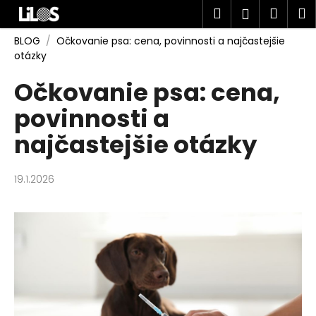
K
Prejsť
Hľadať
Náku
M
Prihlásen
na
o
obsah
Späť
Späť
košík
š
BLOG
/
Očkovanie psa: cena, povinnosti a najčastejšie
otázky
í
Č
k
Očkovanie psa: cena,
o
povinnosti a
p
o
najčastejšie otázky
t
r
19.1.2026
e
b
u
j
e
t
e
n