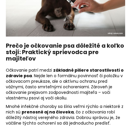
á
j
s
ť
?
Prečo je očkovanie psa dôležité a koľko
stojí: Praktický sprievodca pre
majiteľov
HĽADAŤ
Očkovanie patrí medzi
základné piliere starostlivosti o
zdravie psa
. Nejde len o formálnu povinnosť či položku v
očkovacom preukaze, ale o aktívnu ochranu pred
vážnymi, často smrteľnými ochoreniami. Zároveň je
O
očkovanie prejavom zodpovednosti majiteľa – voči
vlastnému psovi aj voči okoliu.
d
p
Mnohé infekčné choroby sa šíria veľmi rýchlo a niektoré z
o
nich sú
prenosné aj na človeka
, čo z očkovania robí
dôležitý nástroj verejného zdravia. Dobrou správou je, že
r
väčšine týchto ochorení sa dá jednoducho predísť.
ú