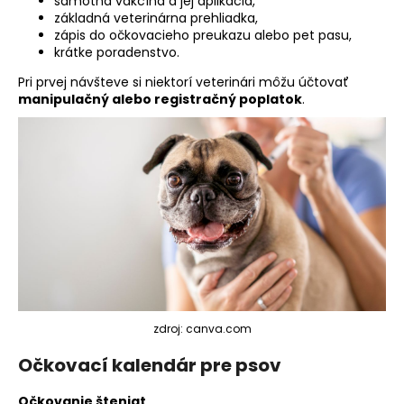
samotná vakcína a jej aplikácia,
základná veterinárna prehliadka,
zápis do očkovacieho preukazu alebo pet pasu,
krátke poradenstvo.
Pri prvej návšteve si niektorí veterinári môžu účtovať
manipulačný alebo registračný poplatok
.
zdroj: canva.com
Očkovací kalendár pre psov
Očkovanie šteniat