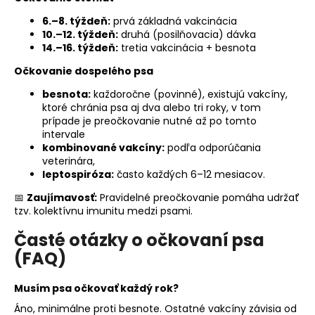
6.–8. týždeň:
prvá základná vakcinácia
10.–12. týždeň:
druhá (posilňovacia) dávka
14.–16. týždeň:
tretia vakcinácia + besnota
Očkovanie dospelého psa
besnota:
každoročne (povinné), existujú vakcíny,
ktoré chránia psa aj dva alebo tri roky, v tom
prípade je preočkovanie nutné až po tomto
intervale
kombinované vakcíny:
podľa odporúčania
veterinára,
leptospiróza:
často každých 6–12 mesiacov.
📅
Zaujímavosť:
Pravidelné preočkovanie pomáha udržať
tzv. kolektívnu imunitu medzi psami.
Časté otázky o očkovaní psa
(FAQ)
Musím psa očkovať každý rok?
Áno, minimálne proti besnote. Ostatné vakcíny závisia od