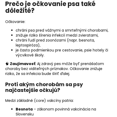
č
Prečo je očkovanie psa také
a
dôležité?
m
e
Očkovanie:
chráni psa pred vážnymi a smrteľnými chorobami,
znižuje riziko šírenia infekcií medzi zvieratami,
chráni ľudí pred zoonózami (napr. besnota,
leptospiróza),
je často podmienkou pre cestovanie, psie hotely či
výcvikové školy.
🧠
Zaujímavosť:
Aj zdravý pes môže byť prenášačom
choroby bez viditeľných príznakov. Očkovanie znižuje
riziko, že sa infekcia bude šíriť ďalej.
Proti akým chorobám sa psy
najčastejšie očkujú?
Medzi základné (core) vakcíny patria:
Besnota
– zákonom povinná vakcinácia na
Slovensku