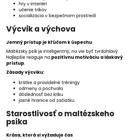
hry v interiéri
učenie trikov
socializácia v bezpečnom prostredí
Výcvik a výchova
Jemný prístup je kľúčom k úspechu
Maltézsky psík je inteligentný, no vie byť tvrdohlavý.
Najlepšie reaguje na
pozitívnu motiváciu a láskavý
prístup
.
Zásady výcviku:
krátke a pravidelné tréningy
odmeny a pochvala
dôslednosť bez kriku
jasné hranice od začiatku
Starostlivosť o maltézskeho
psíka
Krása, ktorá si vyžaduje čas