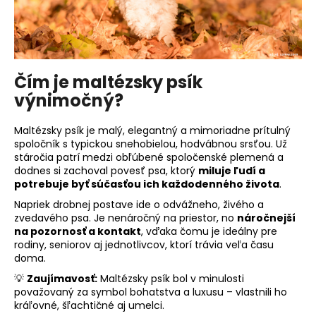
á
j
s
ť
Čím je maltézsky psík
?
výnimočný?
Maltézsky psík je malý, elegantný a mimoriadne prítulný
spoločník s typickou snehobielou, hodvábnou srsťou. Už
stáročia patrí medzi obľúbené spoločenské plemená a
HĽADAŤ
dodnes si zachoval povesť psa, ktorý
miluje ľudí a
potrebuje byť súčasťou ich každodenného života
.
Napriek drobnej postave ide o odvážneho, živého a
zvedavého psa. Je nenáročný na priestor, no
náročnejší
O
na pozornosť a kontakt
, vďaka čomu je ideálny pre
d
rodiny, seniorov aj jednotlivcov, ktorí trávia veľa času
p
doma.
o
💡
Zaujímavosť:
Maltézsky psík bol v minulosti
r
považovaný za symbol bohatstva a luxusu – vlastnili ho
ú
kráľovné, šľachtičné aj umelci.