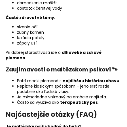
obmedzenie maškŕt
dostatok čerstvej vody
Časté zdravotné témy:
slzenie očí
zubný kameň
luxácia pately
zápaly uší
Pri dobrej starostlivosti ide o
dlhoveké a zdravé
plemeno
.
Zaujímavosti o maltézskom psíkovi
🐾
Patrí medzi plemená s
najdlhšou históriou chovu
.
Nepĺzne klasickým spôsobom – jeho srsť rastie
podobne ako ľudské vlasy.
Je mimoriadne vnímavý na emócie majiteľa.
Často sa využíva ako
terapeutický pes
.
Najčastejšie otázky (FAQ)
Je maltézsky psík vhodný do bytu?