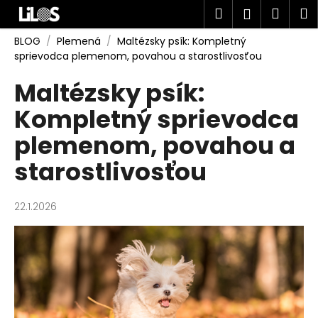
K
Prejsť
Hľadať
Náku
M
Prihlásen
na
o
obsah
Späť
Späť
košík
š
BLOG
/
Plemená
/
Maltézsky psík: Kompletný
sprievodca plemenom, povahou a starostlivosťou
í
Č
k
Maltézsky psík:
o
Kompletný sprievodca
p
o
plemenom, povahou a
t
starostlivosťou
r
e
b
22.1.2026
u
j
e
t
e
n