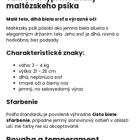
maltézskeho psíka
Malé telo, dlhá biela srsť a výrazné oči
Maltézsky psík pôsobí ako jemná biela silueta s
elegantným držaním tela. Jeho srsť je dlhá, rovná a
hodvábna, bez podsady.
Charakteristické znaky:
váha: 3 – 4 kg
výška: 21 – 25 cm
dlhá, neplznúca srsť
tmavé oči a čierny nos
jemný, no sebavedomý výraz
Sfarbenie
Podľa štandardu je povolené výhradne
čisto biele
sfarbenie
, prípadne jemný slonovinový odtieň v oblasti
uší. Iné farby nie sú akceptované.
Povaha a temperament