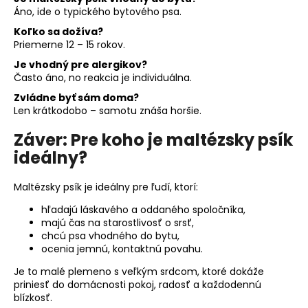
Áno, ide o typického bytového psa.
Koľko sa dožíva?
Priemerne 12 – 15 rokov.
Je vhodný pre alergikov?
Často áno, no reakcia je individuálna.
Zvládne byť sám doma?
Len krátkodobo – samotu znáša horšie.
Záver: Pre koho je maltézsky psík
ideálny?
Maltézsky psík je ideálny pre ľudí, ktorí:
hľadajú láskavého a oddaného spoločníka,
majú čas na starostlivosť o srsť,
chcú psa vhodného do bytu,
ocenia jemnú, kontaktnú povahu.
Je to malé plemeno s veľkým srdcom, ktoré dokáže
priniesť do domácnosti pokoj, radosť a každodennú
blízkosť.