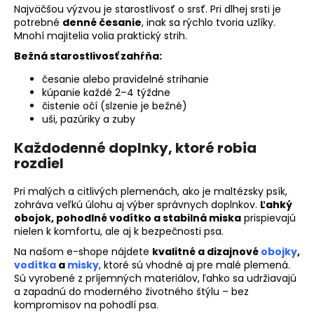
Najväčšou výzvou je starostlivosť o srsť. Pri dlhej srsti je
potrebné
denné česanie
, inak sa rýchlo tvoria uzlíky.
Mnohí majitelia volia praktický strih.
Bežná starostlivosť zahŕňa:
česanie alebo pravidelné strihanie
kúpanie každé 2–4 týždne
čistenie očí (slzenie je bežné)
uši, pazúriky a zuby
Každodenné doplnky, ktoré robia
rozdiel
Pri malých a citlivých plemenách, ako je maltézsky psík,
zohráva veľkú úlohu aj výber správnych doplnkov.
Ľahký
obojok, pohodlné vodítko a stabilná miska
prispievajú
nielen k komfortu, ale aj k bezpečnosti psa.
Na našom e-shope nájdete
kvalitné a dizajnové
obojky
,
vodítka
a
misky
, ktoré sú vhodné aj pre malé plemená.
Sú vyrobené z príjemných materiálov, ľahko sa udržiavajú
a zapadnú do moderného životného štýlu – bez
kompromisov na pohodlí psa.