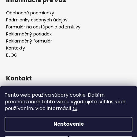
Informácie pre vás
Obchodné podmienky
Podmienky osobných údajov
Formulár na odstúpenie od zmluvy
Reklamačný poriadok
Reklamačný formulár
Kontakty
BLOG
Kontakt
lilos.slovakia
@
gmail.com
Tento web používa súbory cookie. Ďalším
Lilos na Facebooku
prechádzaním tohto webu vyjadrujete súhlas s ich
lilos.sk
používaním. Viac informácií
tu
.
LiLos_sk
@lilos.sk
Nastavenie
Vytvoril Shoptet