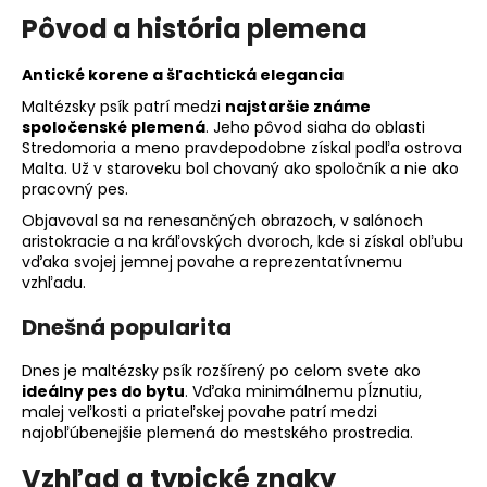
č
Pôvod a história plemena
a
m
e
Antické korene a šľachtická elegancia
Maltézsky psík patrí medzi
najstaršie známe
spoločenské plemená
. Jeho pôvod siaha do oblasti
Stredomoria a meno pravdepodobne získal podľa ostrova
Malta. Už v staroveku bol chovaný ako spoločník a nie ako
pracovný pes.
Objavoval sa na renesančných obrazoch, v salónoch
aristokracie a na kráľovských dvoroch, kde si získal obľubu
vďaka svojej jemnej povahe a reprezentatívnemu
vzhľadu.
Dnešná popularita
Dnes je maltézsky psík rozšírený po celom svete ako
ideálny pes do bytu
. Vďaka minimálnemu pĺznutiu,
malej veľkosti a priateľskej povahe patrí medzi
najobľúbenejšie plemená do mestského prostredia.
Vzhľad a typické znaky