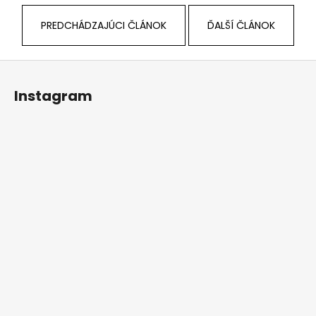
PREDCHÁDZAJÚCI ČLÁNOK
ĎALŠÍ ČLÁNOK
Z
á
Instagram
p
ä
t
i
e