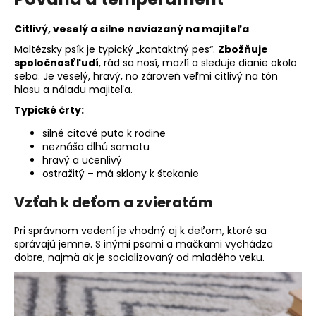
Citlivý, veselý a silne naviazaný na majiteľa
Maltézsky psík je typický „kontaktný pes“.
Zbožňuje
spoločnosť ľudí
, rád sa nosí, mazlí a sleduje dianie okolo
seba. Je veselý, hravý, no zároveň veľmi citlivý na tón
hlasu a náladu majiteľa.
Typické črty:
silné citové puto k rodine
neznáša dlhú samotu
hravý a učenlivý
ostražitý – má sklony k štekanie
Vzťah k deťom a zvieratám
Pri správnom vedení je vhodný aj k deťom, ktoré sa
správajú jemne. S inými psami a mačkami vychádza
dobre, najmä ak je socializovaný od mladého veku.