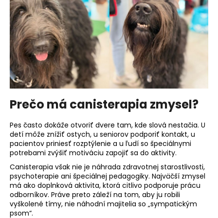
Prečo má canisterapia zmysel?
Pes často dokáže otvoriť dvere tam, kde slová nestačia. U
detí môže znížiť ostych, u seniorov podporiť kontakt, u
pacientov priniesť rozptýlenie a u ľudí so špeciálnymi
potrebami zvýšiť motiváciu zapojiť sa do aktivity.
Canisterapia však nie je náhrada zdravotnej starostlivosti,
psychoterapie ani špeciálnej pedagogiky. Najväčší zmysel
má ako doplnková aktivita, ktorá citlivo podporuje prácu
odborníkov. Práve preto záleží na tom, aby ju robili
vyškolené tímy, nie náhodní majitelia so „sympatickým
psom“.