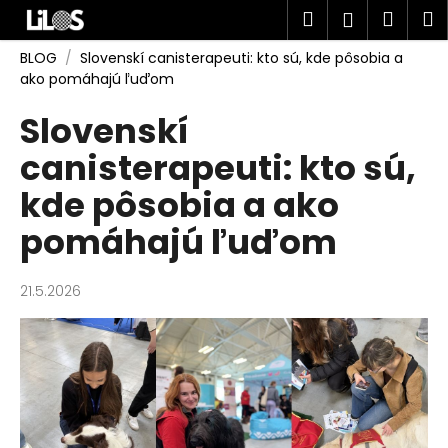
K
Prejsť
Hľadať
Náku
M
Prihlásen
na
o
obsah
Späť
Späť
košík
š
BLOG
/
Slovenskí canisterapeuti: kto sú, kde pôsobia a
ako pomáhajú ľuďom
í
Č
k
Slovenskí
o
canisterapeuti: kto sú,
p
o
kde pôsobia a ako
t
pomáhajú ľuďom
r
e
b
21.5.2026
u
j
e
t
e
n