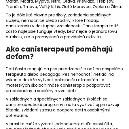
Martin, Modra, Myjava, Nitra, Orava, Prievidza, Trebišov,
Trenčín, Trnava, Veľký Krtíš, Zlaté Moravce, Zvolen a Žilina.
To je dôležité hlavne pre školy, zariadenia sociálnych
služieb, nemocnice alebo rodiny, ktoré hľadajú
canisterapiu v dostupnej vzdialenosti. Canisterapia totiž
často najlepšie funguje vtedy, keď nejde o jednorazovú
atrakciu, ale o premyslenú a pravidelnú aktivitu.
Ako canisterapeuti pomáhajú
deťom?
Deti často reagujú na psa prirodzenejšie než na dospelého
terapeuta alebo pedagóga. Pes nehodnotí, netlačí na
výkon a dokáže vytvoriť pokojnejšiu atmosféru. V
materských školách môže canisterapia podporovať
emocionálny a sociálny rozvoj detí.
V základných a špeciálnych základných školách sa
canisterapeutické programy môžu využívať aj pri rozvoji
čítania, zvládaní stresu a podpore detí s osobitnými
potrebami.
V praxi to môže vyzerať jednoducho: dieťa psovi číta,