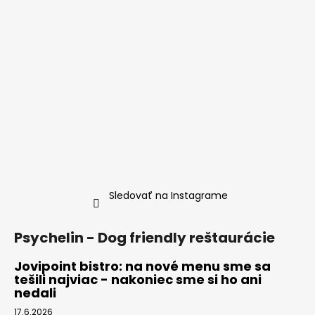
i
e
Sledovať na Instagrame
Psychelin - Dog friendly reštaurácie
Jovipoint bistro: na nové menu sme sa
tešili najviac - nakoniec sme si ho ani
nedali
17.6.2026