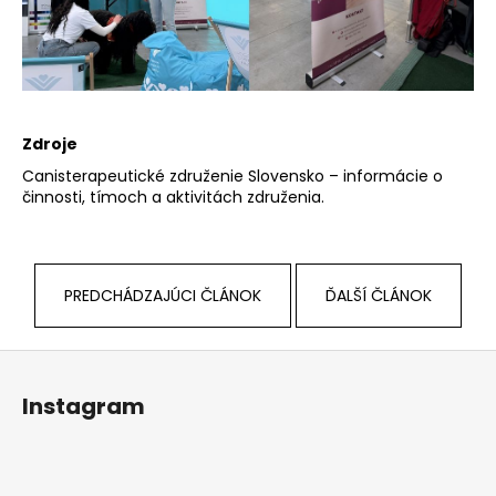
Zdroje
Canisterapeutické združenie Slovensko – informácie o
činnosti, tímoch a aktivitách združenia.
PREDCHÁDZAJÚCI ČLÁNOK
ĎALŠÍ ČLÁNOK
Z
á
Instagram
p
ä
t