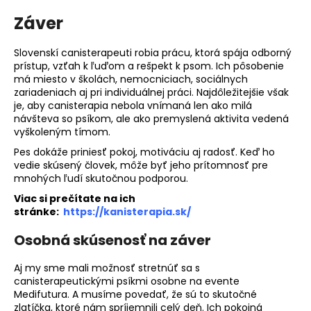
Záver
Slovenskí canisterapeuti robia prácu, ktorá spája odborný
prístup, vzťah k ľuďom a rešpekt k psom. Ich pôsobenie
má miesto v školách, nemocniciach, sociálnych
zariadeniach aj pri individuálnej práci. Najdôležitejšie však
je, aby canisterapia nebola vnímaná len ako milá
návšteva so psíkom, ale ako premyslená aktivita vedená
vyškoleným tímom.
Pes dokáže priniesť pokoj, motiváciu aj radosť. Keď ho
vedie skúsený človek, môže byť jeho prítomnosť pre
mnohých ľudí skutočnou podporou.
Viac si prečítate na ich
stránke:
https://kanisterapia.sk/
Osobná skúsenosť na záver
Aj my sme mali možnosť stretnúť sa s
canisterapeutickými psíkmi osobne na evente
Medifutura. A musíme povedať, že sú to skutočné
zlatíčka, ktoré nám spríjemnili celý deň. Ich pokojná