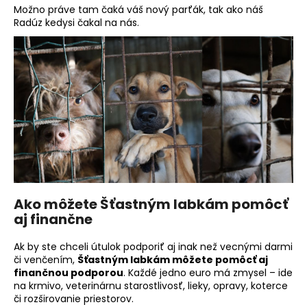
Možno práve tam čaká váš nový parťák, tak ako náš
Radúz kedysi čakal na nás.
Ako môžete Šťastným labkám pomôcť
aj finančne
Ak by ste chceli útulok podporiť aj inak než vecnými darmi
či venčením,
Šťastným labkám môžete pomôcť aj
finančnou podporou
. Každé jedno euro má zmysel – ide
na krmivo, veterinárnu starostlivosť, lieky, opravy, koterce
či rozširovanie priestorov.