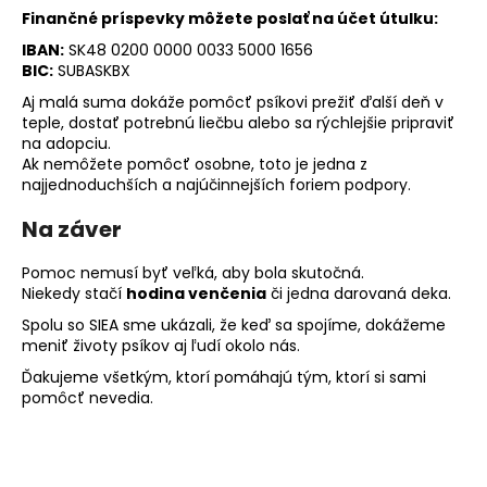
Finančné príspevky môžete poslať na účet útulku:
IBAN:
SK48 0200 0000 0033 5000 1656
BIC:
SUBASKBX
Aj malá suma dokáže pomôcť psíkovi prežiť ďalší deň v
teple, dostať potrebnú liečbu alebo sa rýchlejšie pripraviť
na adopciu.
Ak nemôžete pomôcť osobne, toto je jedna z
najjednoduchších a najúčinnejších foriem podpory.
Na záver
Pomoc nemusí byť veľká, aby bola skutočná.
Niekedy stačí
hodina venčenia
či jedna darovaná deka.
Spolu so SIEA sme ukázali, že keď sa spojíme, dokážeme
meniť životy psíkov aj ľudí okolo nás.
Ďakujeme všetkým, ktorí pomáhajú tým, ktorí si sami
pomôcť nevedia.