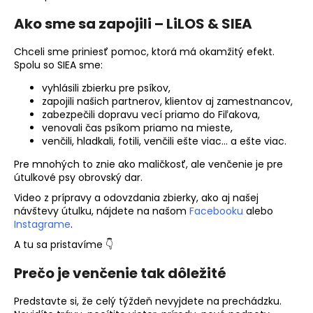
Ako sme sa zapojili – LiLOS & SIEA
Chceli sme priniesť pomoc, ktorá má okamžitý efekt.
Spolu so SIEA sme:
vyhlásili zbierku pre psíkov,
zapojili našich partnerov, klientov aj zamestnancov,
zabezpečili dopravu vecí priamo do Fiľakova,
venovali čas psíkom priamo na mieste,
venčili, hladkali, fotili, venčili ešte viac… a ešte viac.
Pre mnohých to znie ako maličkosť, ale venčenie je pre
útulkové psy obrovský dar.
Video z prípravy a odovzdania zbierky, ako aj našej
návštevy útulku, nájdete na našom
Facebooku
alebo
Instagrame
.
A tu sa pristavíme 👇
Prečo je venčenie tak dôležité
Predstavte si, že celý týždeň nevyjdete na prechádzku.