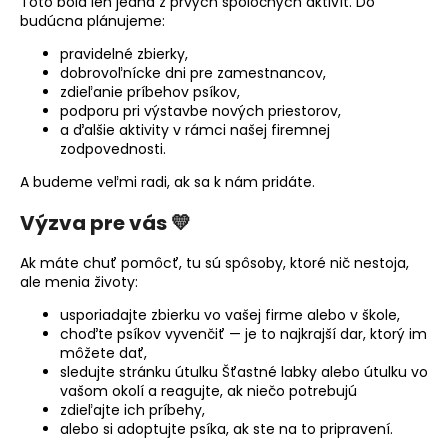
Toto bola len jedna z prvých spoločných aktivít. Do
budúcna plánujeme:
pravidelné zbierky,
dobrovoľnícke dni pre zamestnancov,
zdieľanie príbehov psíkov,
podporu pri výstavbe nových priestorov,
a ďalšie aktivity v rámci našej firemnej
zodpovednosti.
A budeme veľmi radi, ak sa k nám pridáte.
Výzva pre vás
💛
Ak máte chuť pomôcť, tu sú spôsoby, ktoré nič nestoja,
ale menia životy:
usporiadajte zbierku vo vašej firme alebo v škole,
choďte psíkov vyvenčiť — je to najkrajší dar, ktorý im
môžete dať,
sledujte stránku útulku Šťastné labky alebo útulku vo
vašom okolí a reagujte, ak niečo potrebujú
zdieľajte ich príbehy,
alebo si adoptujte psíka, ak ste na to pripravení.