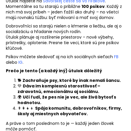
č
Útulok nájdete na
Šávoľskej ceste 58 vo Fiľakove
.
a
Momentálne sa tu starajú o približne
100 psíkov
. Každý z
nich má svoj príbeh – jeden ťažší ako druhý – no všetci
m
majú rovnakú túžbu: byť milovaní a mať svoj domov.
e
Dobrovoľníci sa starajú nielen o kŕmenie a liečbu, ale aj o
socializáciu a hľadanie nových rodín.
Útulok plánuje aj rozšírenie priestorov – nové výbehy,
prístrešky, oplotenie. Presne tie veci, ktoré sú pre psíkov
kľúčové.
Psíkov môžete sledovať aj na ich sociálnych sieťach
FB
alebo
IG
.
Prečo je tento (a každý iný) útulok dôležitý
🐕
Zachraňuje psy, ktoré by inak nemali šancu.
💚
Dáva im komplexnú starostlivosť –
zdravotnú, emocionálnu aj sociálnu.
🌍
Učí ľudí, že pes nie je vec, ale živá bytosť s
hodnotou.
👨‍👩‍👧‍👦
Spája komunitu, dobrovoľníkov, firmy,
školy aj miestnych obyvateľov.
A práve o tom poslednom to je — každý jeden človek
môže pomôcť.