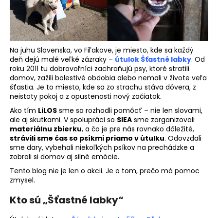
á
j
s
ť
Na juhu Slovenska, vo Fiľakove, je miesto, kde sa každý
deň dejú malé veľké zázraky –
útulok Šťastné labky
. Od
?
roku 2011 tu dobrovoľníci zachraňujú psy, ktoré stratili
domov, zažili bolestivé obdobia alebo nemali v živote veľa
šťastia. Je to miesto, kde sa zo strachu stáva dôvera, z
neistoty pokoj a z opustenosti nový začiatok.
Ako tím
LiLOS
sme sa rozhodli pomôcť – nie len slovami,
HĽADAŤ
ale aj skutkami. V spolupráci so
SIEA
sme zorganizovali
materiálnu zbierku
, a čo je pre nás rovnako dôležité,
strávili sme čas so psíkmi priamo v útulku
. Odovzdali
sme dary, vybehali niekoľkých psíkov na prechádzke a
O
zobrali si domov aj silné emócie.
d
Tento blog nie je len o akcii. Je o tom, prečo má pomoc
p
zmysel.
o
r
Kto sú „Šťastné labky“
ú