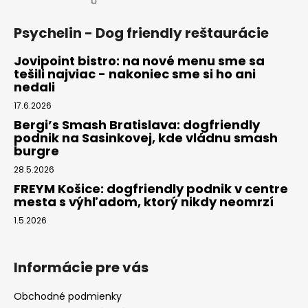
Psychelin - Dog friendly reštaurácie
Jovipoint bistro: na nové menu sme sa
tešili najviac - nakoniec sme si ho ani
nedali
17.6.2026
Bergi’s Smash Bratislava: dogfriendly
podnik na Sasinkovej, kde vládnu smash
burgre
28.5.2026
FREYM Košice: dogfriendly podnik v centre
mesta s výhľadom, ktorý nikdy neomrzí
1.5.2026
Informácie pre vás
Obchodné podmienky