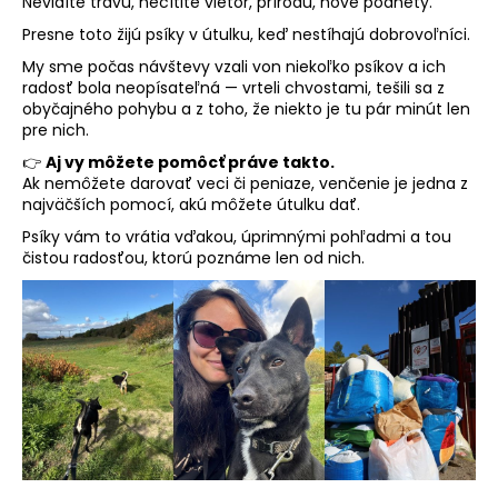
Nevidíte trávu, necítite vietor, prírodu, nové podnety.
Presne toto žijú psíky v útulku, keď nestíhajú dobrovoľníci.
My sme počas návštevy vzali von niekoľko psíkov a ich
radosť bola neopísateľná — vrteli chvostami, tešili sa z
obyčajného pohybu a z toho, že niekto je tu pár minút len
pre nich.
👉
Aj vy môžete pomôcť práve takto.
Ak nemôžete darovať veci či peniaze, venčenie je jedna z
najväčších pomocí, akú môžete útulku dať.
Psíky vám to vrátia vďakou, úprimnými pohľadmi a tou
čistou radosťou, ktorú poznáme len od nich.