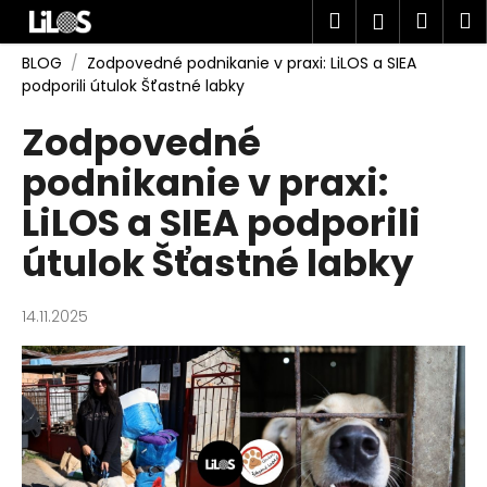
K
Prejsť
Hľadať
Náku
M
Prihlásen
na
o
obsah
Späť
Späť
košík
š
BLOG
/
Zodpovedné podnikanie v praxi: LiLOS a SIEA
podporili útulok Šťastné labky
í
Č
k
Zodpovedné
o
podnikanie v praxi:
p
o
LiLOS a SIEA podporili
t
útulok Šťastné labky
r
e
b
14.11.2025
u
j
e
t
e
n