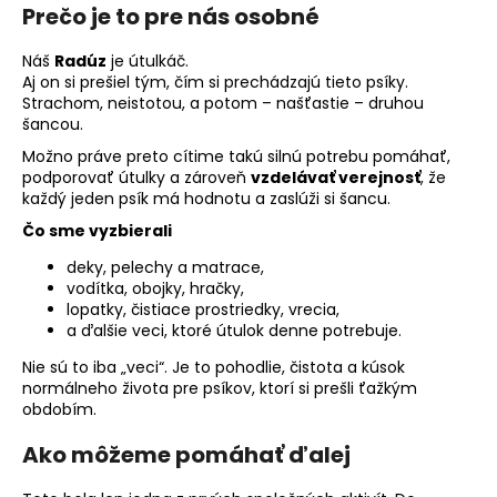
Prečo je to pre nás osobné
Náš
Radúz
je útulkáč.
Aj on si prešiel tým, čím si prechádzajú tieto psíky.
Strachom, neistotou, a potom – našťastie – druhou
šancou.
Možno práve preto cítime takú silnú potrebu pomáhať,
podporovať útulky a zároveň
vzdelávať verejnosť
, že
každý jeden psík má hodnotu a zaslúži si šancu.
Čo sme vyzbierali
deky, pelechy a matrace,
vodítka, obojky, hračky,
lopatky, čistiace prostriedky, vrecia,
a ďalšie veci, ktoré útulok denne potrebuje.
Nie sú to iba „veci“. Je to pohodlie, čistota a kúsok
normálneho života pre psíkov, ktorí si prešli ťažkým
obdobím.
Ako môžeme pomáhať ďalej