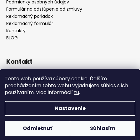
Podmienky osobných údajov
Formulár na odstúpenie od zmluvy
Reklamačný poriadok
Reklamačný formulár
Kontakty
BLOG
Kontakt
lilos.slovakia
@
gmail.com
Tento web používa súbory cookie. Ďalším
Lilos na Facebooku
prechádzaním tohto webu vyjadrujete súhlas s ich
lilos.sk
používaním. Viac informácií
tu
.
LiLos_sk
@lilos.sk
Nastavenie
Vytvoril Shoptet
Odmietnuť
Súhlasím
Copyright 2026
LiLOS
. Všetky práva vyhradené.