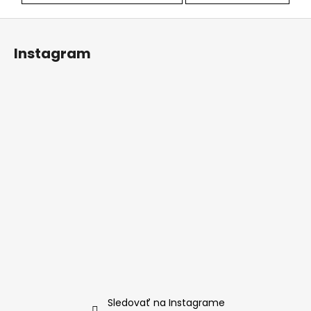
Z
á
Instagram
p
ä
t
i
e
Sledovať na Instagrame