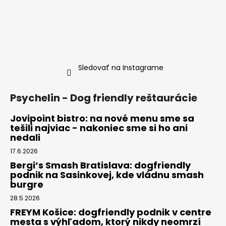
Sledovať na Instagrame
Psychelin - Dog friendly reštaurácie
Jovipoint bistro: na nové menu sme sa
tešili najviac - nakoniec sme si ho ani
nedali
17.6.2026
Bergi’s Smash Bratislava: dogfriendly
podnik na Sasinkovej, kde vládnu smash
burgre
28.5.2026
FREYM Košice: dogfriendly podnik v centre
mesta s výhľadom, ktorý nikdy neomrzí