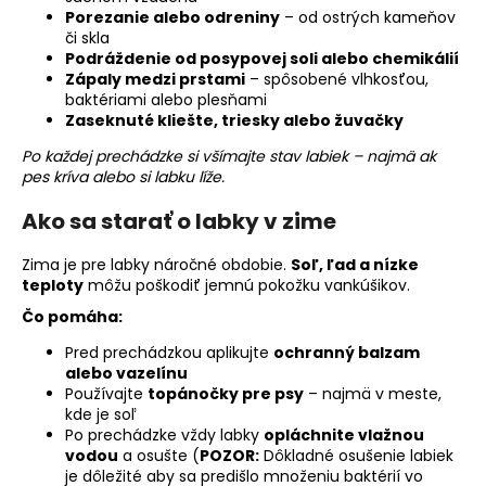
č
Porezanie alebo odreniny
– od ostrých kameňov
a
či skla
m
Podráždenie od posypovej soli alebo chemikálií
e
Zápaly medzi prstami
– spôsobené vlhkosťou,
baktériami alebo plesňami
Zaseknuté kliešte, triesky alebo žuvačky
Po každej prechádzke si všímajte stav labiek – najmä ak
pes kríva alebo si labku líže.
Ako sa starať o labky v zime
Zima je pre labky náročné obdobie.
Soľ, ľad a nízke
teploty
môžu poškodiť jemnú pokožku vankúšikov.
Čo pomáha:
Pred prechádzkou aplikujte
ochranný balzam
alebo vazelínu
Používajte
topánočky pre psy
– najmä v meste,
kde je soľ
Po prechádzke vždy labky
opláchnite vlažnou
vodou
a osušte (
POZOR:
Dôkladné osušenie labiek
je dôležité aby sa predišlo množeniu baktérií vo