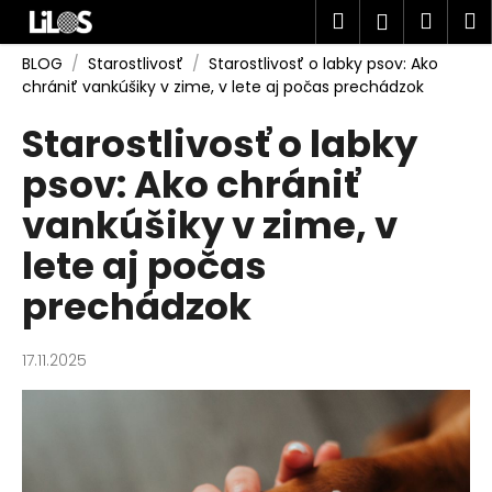
K
Prejsť
Hľadať
Náku
M
Prihlásen
na
o
obsah
Späť
Späť
košík
š
BLOG
/
Starostlivosť
/
Starostlivosť o labky psov: Ako
chrániť vankúšiky v zime, v lete aj počas prechádzok
í
Č
k
Starostlivosť o labky
o
psov: Ako chrániť
p
o
vankúšiky v zime, v
t
lete aj počas
r
e
prechádzok
b
u
17.11.2025
j
e
t
e
n