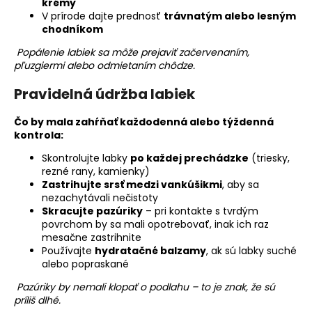
krémy
V prírode dajte prednosť
trávnatým alebo lesným
chodníkom
Popálenie labiek sa môže prejaviť začervenaním,
pľuzgiermi alebo odmietaním chôdze.
Pravidelná údržba labiek
Čo by mala zahŕňať každodenná alebo týždenná
kontrola:
Skontrolujte labky
po každej prechádzke
(triesky,
rezné rany, kamienky)
Zastrihujte srsť medzi vankúšikmi
, aby sa
nezachytávali nečistoty
Skracujte pazúriky
– pri kontakte s tvrdým
povrchom by sa mali opotrebovať, inak ich raz
mesačne zastrihnite
Používajte
hydratačné balzamy
, ak sú labky suché
alebo popraskané
Pazúriky by nemali klopať o podlahu – to je znak, že sú
príliš dlhé.