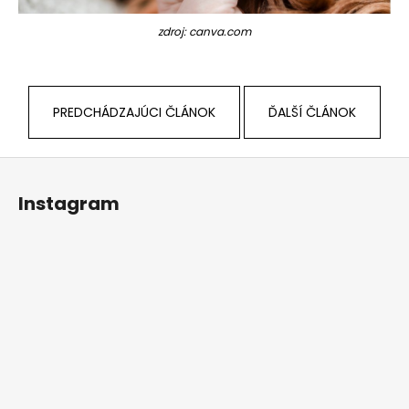
zdroj: canva.com
PREDCHÁDZAJÚCI ČLÁNOK
ĎALŠÍ ČLÁNOK
Z
á
Instagram
p
ä
t
i
e