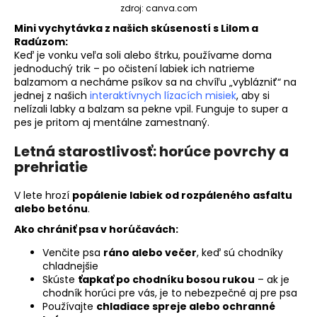
zdroj: canva.com
Mini vychytávka z našich skúseností s Lilom a
Radúzom:
Keď je vonku veľa soli alebo štrku, používame doma
jednoduchý trik – po očistení labiek ich natrieme
balzamom a necháme psíkov sa na chvíľu „vyblázniť“ na
jednej z našich
interaktívnych lízacích misiek
, aby si
nelízali labky a balzam sa pekne vpil. Funguje to super a
pes je pritom aj mentálne zamestnaný.
Letná starostlivosť: horúce povrchy a
prehriatie
V lete hrozí
popálenie labiek od rozpáleného asfaltu
alebo betónu
.
Ako chrániť psa v horúčavách:
Venčite psa
ráno alebo večer
, keď sú chodníky
chladnejšie
Skúste
ťapkať po chodníku bosou rukou
– ak je
chodník horúci pre vás, je to nebezpečné aj pre psa
Používajte
chladiace spreje alebo ochranné