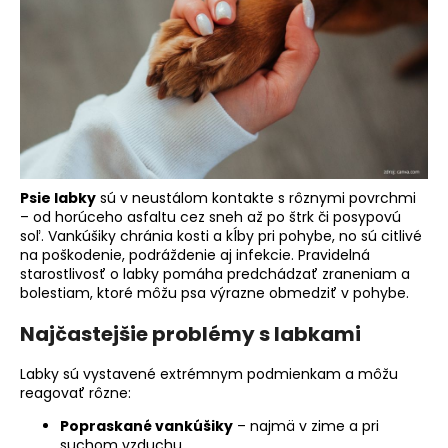
á
j
s
ť
?
Psie labky
sú v neustálom kontakte s rôznymi povrchmi
– od horúceho asfaltu cez sneh až po štrk či posypovú
HĽADAŤ
soľ. Vankúšiky chránia kosti a kĺby pri pohybe, no sú citlivé
na poškodenie, podráždenie aj infekcie. Pravidelná
starostlivosť o labky pomáha predchádzať zraneniam a
bolestiam, ktoré môžu psa výrazne obmedziť v pohybe.
O
Najčastejšie problémy s labkami
d
p
Labky sú vystavené extrémnym podmienkam a môžu
o
reagovať rôzne:
r
ú
Popraskané vankúšiky
– najmä v zime a pri
suchom vzduchu