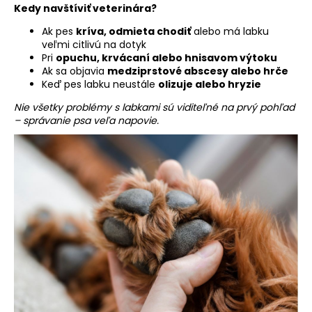
Kedy navštíviť veterinára?
Ak pes
kríva, odmieta chodiť
alebo má labku
veľmi citlivú na dotyk
Pri
opuchu, krvácaní alebo hnisavom výtoku
Ak sa objavia
medziprstové abscesy alebo hrče
Keď pes labku neustále
olizuje alebo hryzie
Nie všetky problémy s labkami sú viditeľné na prvý pohľad
– správanie psa veľa napovie.