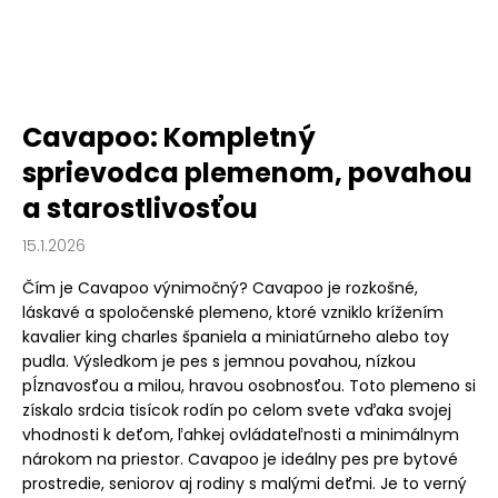
Cavapoo: Kompletný
sprievodca plemenom, povahou
a starostlivosťou
15.1.2026
Čím je Cavapoo výnimočný? Cavapoo je rozkošné,
láskavé a spoločenské plemeno, ktoré vzniklo krížením
kavalier king charles španiela a miniatúrneho alebo toy
pudla. Výsledkom je pes s jemnou povahou, nízkou
pĺznavosťou a milou, hravou osobnosťou. Toto plemeno si
získalo srdcia tisícok rodín po celom svete vďaka svojej
vhodnosti k deťom, ľahkej ovládateľnosti a minimálnym
nárokom na priestor. Cavapoo je ideálny pes pre bytové
prostredie, seniorov aj rodiny s malými deťmi. Je to verný