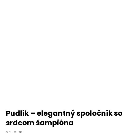
Pudlík – elegantný spoločník so
srdcom šampióna
3.11.2025