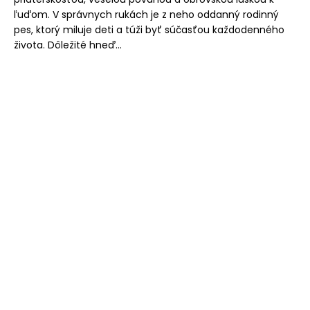
č
ľuďom. V správnych rukách je z neho oddanný rodinný
a
pes, ktorý miluje deti a túži byť súčasťou každodenného
m
života. Dôležité hneď...
e