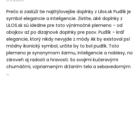
Prečo si zaslúži tie najštýlovejšie doplnky z Lilos.sk Pudlík je
symbol elegancie a inteligencie. Zistite, aké doplnky z
LiLOS.sk sú ideálne pre toto výnimočné plemeno – od
obojkov až po dizajnové doplnky pre psov. Pudlík – kráľ
elegancie, ktorý nikdy nevyjde z módy Ak by existoval psí
módny ikonický symbol, určite by to bol pudlík. Toto
plemeno je synonymom šarmu, inteligencie a noblesy, no
zároveň aj radosti a hravosti. So svojimi kučeravými
chumáčmi, vzpriameným držaním tela a sebavedomým
...