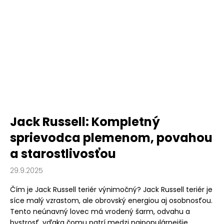
Jack Russell: Kompletný
sprievodca plemenom, povahou
a starostlivosťou
29.9.2025
Čím je Jack Russell teriér výnimočný? Jack Russell teriér je
síce malý vzrastom, ale obrovský energiou aj osobnosťou.
Tento neúnavný lovec má vrodený šarm, odvahu a
bystrosť, vďaka čomu patrí medzi najpopulárnejšie