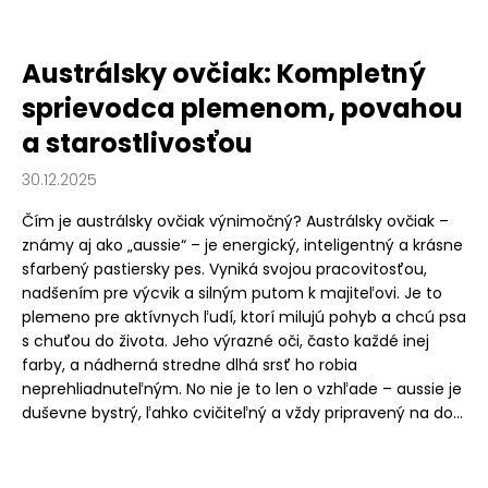
Austrálsky ovčiak: Kompletný
sprievodca plemenom, povahou
a starostlivosťou
30.12.2025
Čím je austrálsky ovčiak výnimočný? Austrálsky ovčiak –
známy aj ako „aussie“ – je energický, inteligentný a krásne
sfarbený pastiersky pes. Vyniká svojou pracovitosťou,
nadšením pre výcvik a silným putom k majiteľovi. Je to
plemeno pre aktívnych ľudí, ktorí milujú pohyb a chcú psa
s chuťou do života. Jeho výrazné oči, často každé inej
farby, a nádherná stredne dlhá srsť ho robia
neprehliadnuteľným. No nie je to len o vzhľade – aussie je
duševne bystrý, ľahko cvičiteľný a vždy pripravený na do...