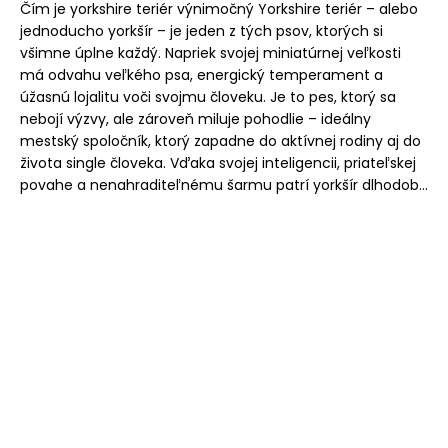
Čím je yorkshire teriér výnimočný Yorkshire teriér – alebo
jednoducho yorkšír – je jeden z tých psov, ktorých si
všimne úplne každý. Napriek svojej miniatúrnej veľkosti
má odvahu veľkého psa, energický temperament a
úžasnú lojalitu voči svojmu človeku. Je to pes, ktorý sa
nebojí výzvy, ale zároveň miluje pohodlie – ideálny
mestský spoločník, ktorý zapadne do aktívnej rodiny aj do
života single človeka. Vďaka svojej inteligencii, priateľskej
povahe a nenahraditeľnému šarmu patrí yorkšír dlhodob...