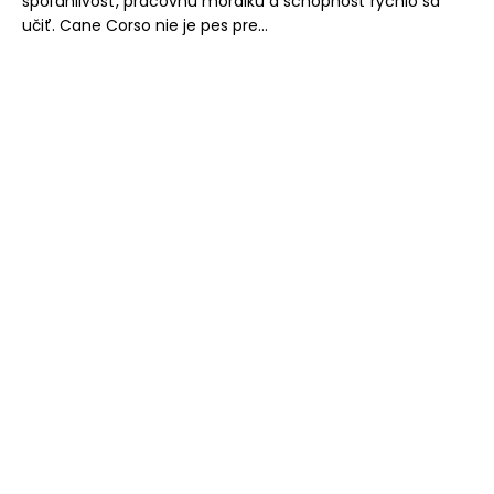
spoľahlivosť, pracovnú morálku a schopnosť rýchlo sa
učiť. Cane Corso nie je pes pre...