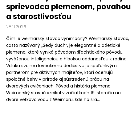
sprievodca plemenom, povahou
a starostlivosťou
28.11.2025
Čím je weimarský stavač výnimočný? Weimarský stavač,
často nazývaný „Šedý duch“, je elegantné a atletické
plemeno, ktoré vyniká pôvodom šľachtického pôvodu,
vyváženou inteligenciou a hlbokou oddanosťou k rodine.
Vďaka svojmu loveckému dedičstvu je spoľahlivým
partnerom pre aktívnych majiteľov, ktorí oceňujú
spoločné behy v prírode aj sústredenú prácu na
dvorových cvičeniach. Pôvod a história plemena
Weimarský stavač vznikol v začiatkoch 19. storočia na
dvore veľkovojvodu z Weimaru, kde ho šľa...