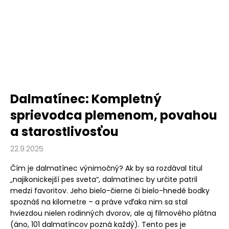
Dalmatínec: Kompletný
sprievodca plemenom, povahou
a starostlivosťou
22.9.2025
Čím je dalmatínec výnimočný? Ak by sa rozdával titul
„najikonickejší pes sveta“, dalmatínec by určite patril
medzi favoritov. Jeho bielo-čierne či bielo-hnedé bodky
spoznáš na kilometre – a práve vďaka nim sa stal
hviezdou nielen rodinných dvorov, ale aj filmového plátna
(áno, 101 dalmatíncov pozná každý). Tento pes je