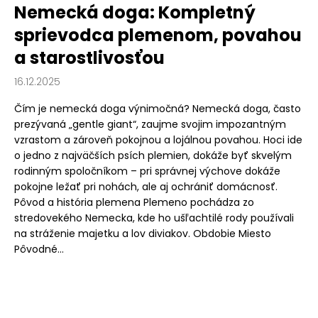
Nemecká doga: Kompletný
sprievodca plemenom, povahou
a starostlivosťou
16.12.2025
Čím je nemecká doga výnimočná? Nemecká doga, často
prezývaná „gentle giant“, zaujme svojim impozantným
vzrastom a zároveň pokojnou a lojálnou povahou. Hoci ide
o jedno z najväčších psích plemien, dokáže byť skvelým
rodinným spoločníkom – pri správnej výchove dokáže
pokojne ležať pri nohách, ale aj ochrániť domácnosť.
Pôvod a história plemena Plemeno pochádza zo
stredovekého Nemecka, kde ho ušľachtilé rody používali
na stráženie majetku a lov diviakov. Obdobie Miesto
Pôvodné...