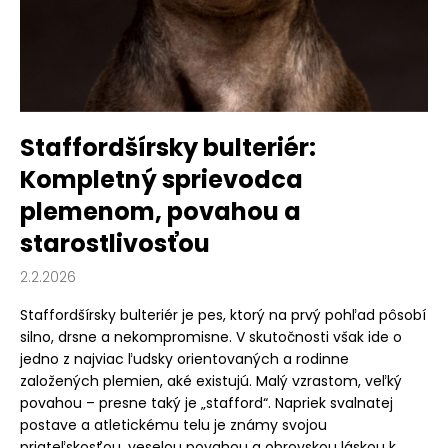
v
á
j
s
ť
?
Staffordšírsky bulteriér:
Kompletný sprievodca
plemenom, povahou a
HĽADAŤ
starostlivosťou
2.2.2026
Staffordšírsky bulteriér je pes, ktorý na prvý pohľad pôsobí
O
silno, drsne a nekompromisne. V skutočnosti však ide o
d
jedno z najviac ľudsky orientovaných a rodinne
p
založených plemien, aké existujú. Malý vzrastom, veľký
o
povahou – presne taký je „stafford“. Napriek svalnatej
r
postave a atletickému telu je známy svojou
ú
priateľskosťou, veselou povahou a obrovskou láskou k