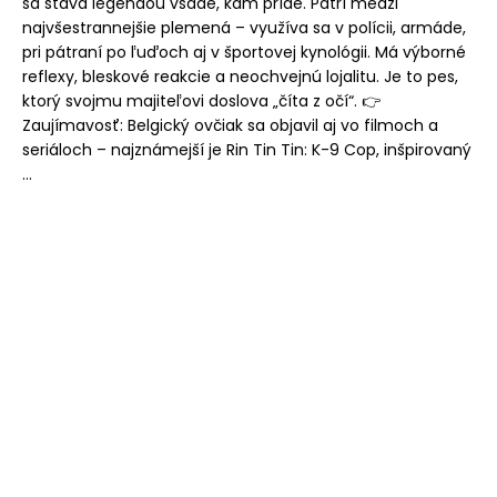
sa stáva legendou všade, kam príde. Patrí medzi
najvšestrannejšie plemená – využíva sa v polícii, armáde,
pri pátraní po ľuďoch aj v športovej kynológii. Má výborné
reflexy, bleskové reakcie a neochvejnú lojalitu. Je to pes,
ktorý svojmu majiteľovi doslova „číta z očí“. 👉
Zaujímavosť: Belgický ovčiak sa objavil aj vo filmoch a
seriáloch – najznámejší je Rin Tin Tin: K-9 Cop, inšpirovaný
...