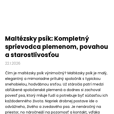
Maltézsky psík: Kompletný
sprievodca plemenom, povahou
a starostlivosťou
22.1.2026
Čím je maltézsky psík výnimočný? Maltézsky psík je malý,
elegantný a mimoriadne prítulný spoločník s typickou
snehobielou, hodvábnou srsťou. Už stáročia patrí medzi
obľúbené spoločenské plemená a dodnes si zachoval
povesť psa, ktorý miluje ľudí a potrebuje byť súčasťou ich
každodenného života. Napriek drobnej postave ide o
odvážneho, živého a zvedavého psa. Je nenáročný na
priestor, no náročnejší na pozornosť a kontakt, vďaka