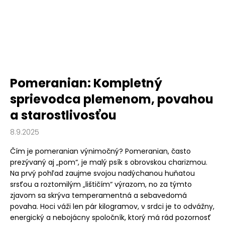
Pomeranian: Kompletný
sprievodca plemenom, povahou
a starostlivosťou
8.9.2025
Čím je pomeranian výnimočný? Pomeranian, často
prezývaný aj „pom“, je malý psík s obrovskou charizmou.
Na prvý pohľad zaujme svojou nadýchanou huňatou
srsťou a roztomilým „lištičím“ výrazom, no za týmto
zjavom sa skrýva temperamentná a sebavedomá
povaha. Hoci váži len pár kilogramov, v srdci je to odvážny,
energický a nebojácny spoločník, ktorý má rád pozornosť