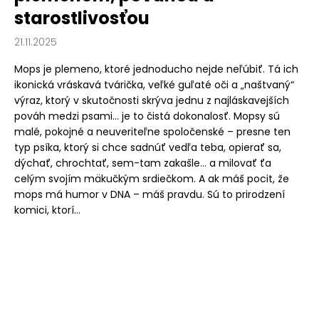
starostlivosťou
21.11.2025
Mops je plemeno, ktoré jednoducho nejde neľúbiť. Tá ich
ikonická vráskavá tvárička, veľké guľaté oči a „naštvaný“
výraz, ktorý v skutočnosti skrýva jednu z najláskavejších
pováh medzi psami… je to čistá dokonalosť. Mopsy sú
malé, pokojné a neuveriteľne spoločenské – presne ten
typ psíka, ktorý si chce sadnúť vedľa teba, opierať sa,
dýchať, chrochtať, sem-tam zakašle… a milovať ťa
celým svojím mäkučkým srdiečkom. A ak máš pocit, že
mops má humor v DNA – máš pravdu. Sú to prirodzení
komici, ktorí...