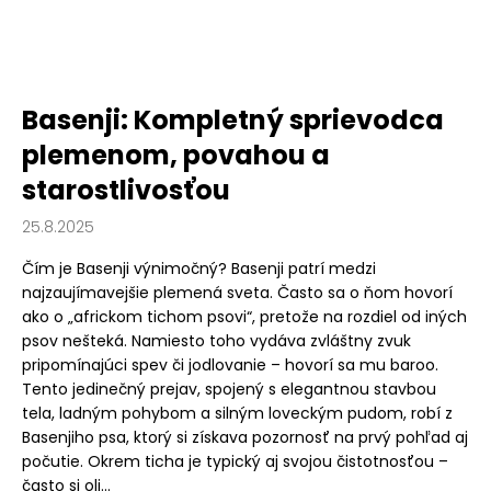
Basenji: Kompletný sprievodca
plemenom, povahou a
starostlivosťou
25.8.2025
Čím je Basenji výnimočný? Basenji patrí medzi
najzaujímavejšie plemená sveta. Často sa o ňom hovorí
ako o „africkom tichom psovi“, pretože na rozdiel od iných
psov nešteká. Namiesto toho vydáva zvláštny zvuk
pripomínajúci spev či jodlovanie – hovorí sa mu baroo.
Tento jedinečný prejav, spojený s elegantnou stavbou
tela, ladným pohybom a silným loveckým pudom, robí z
Basenjiho psa, ktorý si získava pozornosť na prvý pohľad aj
počutie. Okrem ticha je typický aj svojou čistotnosťou –
často si oli...