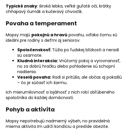
Typické znaky
: široká lebka, veľké guľaté oči, krátky
chňapavý čumák a kučeravý chvostik.
Povaha a temperament
Mopsy majú
pokojnú a hravú
povahu, vďaka čomu sú
ideálni pre rodiny s deťmi aj seniorov.
Spoločenskosť:
Túžia po ľudskej blízkosti a neradi
sú osamote.
Kludná interakcia:
Vnútorný pokoj a vyrovnanosť,
no za dobrú hračku alebo pohladenie sú schopní
nadšenia.
Veselá povaha:
Radi si pritúlia, ale občas aj pokašlú
– čo je súčasť ich šarmu.
Ich mierumilovnosť a lojálnosť z nich robí obľúbeného
spoločníka do každej domácnosti.
Pohyb a aktivita
Mopsy nepotrebujú nadmerný výbeh, no pravidelná
mierna aktivita im udrží kondíciu a predíde obezite.