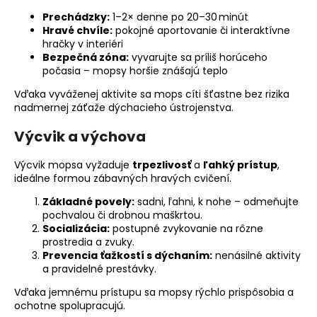
Prechádzky:
1–2× denne po 20–30 minút
Hravé chvíle:
pokojné aportovanie či interaktívne
hračky v interiéri
Bezpečná zóna:
vyvarujte sa príliš horúceho
počasia – mopsy horšie znášajú teplo
Vďaka vyváženej aktivite sa mops cíti šťastne bez rizika
nadmernej záťaže dýchacieho ústrojenstva.
Výcvik a výchova
Výcvik mopsa vyžaduje
trpezlivosť
a
ľahký prístup
,
ideálne formou zábavných hravých cvičení.
Základné povely:
sadni, ľahni, k nohe – odmeňujte
pochvalou či drobnou maškrtou.
Socializácia:
postupné zvykovanie na rôzne
prostredia a zvuky.
Prevencia ťažkostí s dýchaním:
nenásilné aktivity
a pravidelné prestávky.
Vďaka jemnému prístupu sa mopsy rýchlo prispôsobia a
ochotne spolupracujú.