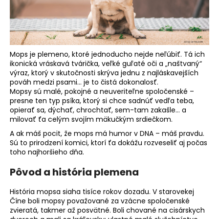
á
j
s
ť
Mops je plemeno, ktoré jednoducho nejde neľúbiť. Tá ich
?
ikonická vráskavá tvárička, veľké guľaté oči a „naštvaný“
výraz, ktorý v skutočnosti skrýva jednu z najláskavejších
pováh medzi psami… je to čistá dokonalosť.
Mopsy sú malé, pokojné a neuveriteľne spoločenské –
presne ten typ psíka, ktorý si chce sadnúť vedľa teba,
opierať sa, dýchať, chrochtať, sem-tam zakašle… a
HĽADAŤ
milovať ťa celým svojím mäkučkým srdiečkom.
A ak máš pocit, že mops má humor v DNA – máš pravdu.
Sú to prirodzení komici, ktorí ťa dokážu rozveseliť aj počas
toho najhoršieho dňa.
O
d
Pôvod a história plemena
p
o
História mopsa siaha tisíce rokov dozadu. V starovekej
r
Číne boli mopsy považované za vzácne spoločenské
ú
zvieratá, takmer až posvätné. Boli chované na cisárskych