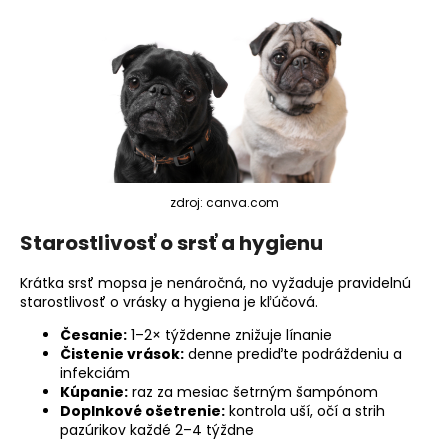
zdroj: canva.com
Starostlivosť o srsť a hygienu
Krátka srsť mopsa je nenáročná, no vyžaduje pravidelnú
starostlivosť o vrásky a hygiena je kľúčová.
Česanie:
1–2× týždenne znižuje línanie
Čistenie vrások:
denne prediďte podráždeniu a
infekciám
Kúpanie:
raz za mesiac šetrným šampónom
Doplnkové ošetrenie:
kontrola uší, očí a strih
pazúrikov každé 2–4 týždne