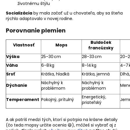
životnému štýlu
Socializácia
by mala začať už u chovateľa, aby sa šteňa
rýchlo adaptovalo v novej rodine.
Porovnanie plemien
Buldoček
Vlastnosť
Mops
francúzsky
Výška
25–30 cm
28–33 cm
20–
Váha
6–8 kg
8–14 kg
4–7 
Srsť
Krátka, hladká
Krátka, jemná
Dlhá,
Náchylný k
Náchylný k
Dýchanie
Mene
problémom
problémom
Energetický,
Temperament
Pokojný, prítulný
Jemn
priateľský
A ak patríš medzi tých, ktorí si potrpia na krásne detaily
(čo teda mopsy určite ocenia 😄), môžeš si vybrať aj z