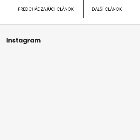
PREDCHÁDZAJÚCI ČLÁNOK
ĎALŠÍ ČLÁNOK
Z
á
Instagram
p
ä
t
i
e