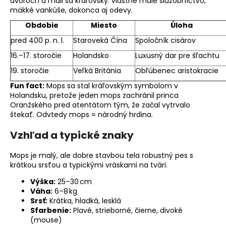
č
dvoroch a mali sa kráľovsky: vlastné malé služobníctvo,
mäkké vankúše, dokonca aj odevy.
a
m
Obdobie
Miesto
Úloha
e
pred 400 p. n. l.
Staroveká Čína
Spoločník cisárov
16.–17. storočie
Holandsko
Luxusný dar pre šľachtu
19. storočie
Veľká Británia
Obľúbenec aristokracie
Fun fact:
Mops sa stal kráľovským symbolom v
Holandsku, pretože jeden mops zachránil princa
Oranžského pred atentátom tým, že začal vytrvalo
štekať. Odvtedy mops = národný hrdina.
Vzhľad a typické znaky
Mops je malý, ale dobre stavbou tela robustný pes s
krátkou srsťou a typickými vráskami na tvári.
Výška:
25–30 cm
Váha:
6–8 kg
Srsť:
Krátka, hladká, lesklá
Sfarbenie:
Plavé, strieborné, čierne, divoké
(mouse)