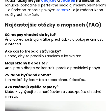
našich
dizajnových
obojkov
a
vodítok
na lilos.sk
. Sú
ľahučké, pohodlné a perfektne sedia aj malým plemenám
– a úprimne, mops s pekným
setom
? To je módna ikona
na štyroch labkách.
Najčastejšie otázky o mopsoch (FAQ)
Sú mopsy vhodné do bytu?
Áno, uprednostňujú krátke prechádzky a pokojné činnosti
v interiéri.
Ako často treba čistiť vrásky?
Denne, aby sa predišlo zápalom a infekciám.
Majú sklony k obezite?
Áno, preto dbajte na kontrolu porcií a pravidelný pohyb.
Zvládnu byť sami doma?
Len na krátky čas – trpia separačnou úzkosťou.
Ako zvládajú vyššie teploty?
Slabo – vyhýbajte sa horúčavám a zabezpečte chladné
miesto.