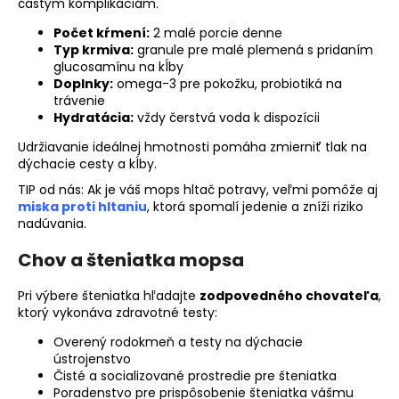
častým komplikáciám.
Počet kŕmení:
2 malé porcie denne
Typ krmiva:
granule pre malé plemená s pridaním
glucosamínu na kĺby
Doplnky:
omega-3 pre pokožku, probiotiká na
trávenie
Hydratácia:
vždy čerstvá voda k dispozícii
Udržiavanie ideálnej hmotnosti pomáha zmierniť tlak na
dýchacie cesty a kĺby.
TIP od nás: Ak je váš mops hltač potravy, veľmi pomôže aj
miska proti hltaniu
, ktorá spomalí jedenie a zníži riziko
nadúvania.
Chov a šteniatka mopsa
Pri výbere šteniatka hľadajte
zodpovedného chovateľa
,
ktorý vykonáva zdravotné testy:
Overený rodokmeň a testy na dýchacie
ústrojenstvo
Čisté a socializované prostredie pre šteniatka
Poradenstvo pre prispôsobenie šteniatka vášmu