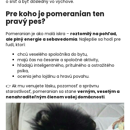
o srsť a byť dôsledný vo výchove.
Pre koho je pomeranian ten
pravý pes?
Pomeranian je ako malá iskra –
roztomilý na pohľad,
ale plný energie a sebavedomia
. Najlepšie sa hodí pre
ľudí, ktorí:
chcú veselého spoločníka do bytu,
majú čas na česanie a spoločné aktivity,
hľadajú inteligentného, prítulného a ostražitého
psíka,
ocenia jeho lojálnu a hravú povahu.
👉 Ak mu venujete lásku, pozornosť a správnu
starostlivosť, pomeranian sa stane
verným, veselým a
nenahraditeľným členom vašej domácnosti
.