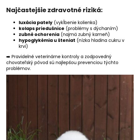
Najčastejšie zdravotné riziká:
luxácia pately
(vykĺbenie kolienka)
kolaps priedušnice
(problémy s dýchaním)
zubné ochorenia
(najmä zubný kameň)
hypoglykémia u šteniat
(nízka hladina cukru v
krvi)
➡️ Pravidelné veterinárne kontroly a zodpovedný
chovateľský pôvod sú najlepšou prevenciou týchto
problémov.