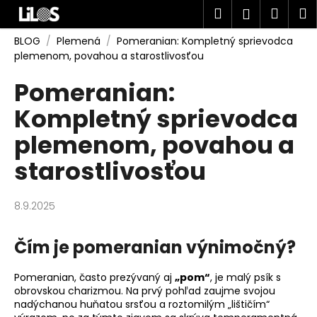
K
Prejsť
Hľadať
Náku
M
Prihlásen
na
o
obsah
Späť
Späť
košík
š
BLOG
/
Plemená
/
Pomeranian: Kompletný sprievodca
plemenom, povahou a starostlivosťou
í
Č
k
Pomeranian:
o
Kompletný sprievodca
p
o
plemenom, povahou a
t
starostlivosťou
r
e
b
8.9.2025
u
j
Čím je pomeranian výnimočný?
e
t
Pomeranian, často prezývaný aj
„pom“
, je malý psík s
obrovskou charizmou. Na prvý pohľad zaujme svojou
e
nadýchanou huňatou srsťou a roztomilým „lištičím“
n