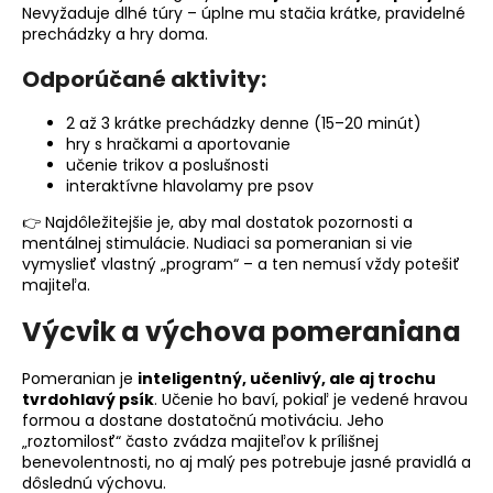
Nevyžaduje dlhé túry – úplne mu stačia krátke, pravidelné
prechádzky a hry doma.
Odporúčané aktivity:
2 až 3 krátke prechádzky denne (15–20 minút)
hry s hračkami a aportovanie
učenie trikov a poslušnosti
interaktívne hlavolamy pre psov
👉 Najdôležitejšie je, aby mal dostatok pozornosti a
mentálnej stimulácie. Nudiaci sa pomeranian si vie
vymyslieť vlastný „program“ – a ten nemusí vždy potešiť
majiteľa.
Výcvik a výchova pomeraniana
Pomeranian je
inteligentný, učenlivý, ale aj trochu
tvrdohlavý psík
. Učenie ho baví, pokiaľ je vedené hravou
formou a dostane dostatočnú motiváciu. Jeho
„roztomilosť“ často zvádza majiteľov k prílišnej
benevolentnosti, no aj malý pes potrebuje jasné pravidlá a
dôslednú výchovu.