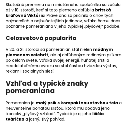
Skutočná premena na miniatúrneho spoločníka sa začala
až v 18. storočí, keď si toto plemeno obľúbila
britská
kráľovná Viktória
. Práve ona sa pričinila o chov tých
najmenších a najhuňatejších jedincov, vďaka čomu dnes
poznáme pomeraniana v jeho typickej „plyšovej“ podobe.
Celosvetová popularita
V 20. a 21. storočí sa pomeranian stal nielen
módnym
plemenom celebrít
, ale aj obľúbeným rodinným psíkom
po celom svete. Vďaka svojej energii, huňatej srsti a
neodolateľnému výrazu sa stal častou hviezdou výstav,
reklám i sociálnych sietí.
Vzhľad a typické znaky
pomeraniana
Pomeranian je
malý psík s kompaktnou stavbou tela
a
neuveriteľne bohatou srsťou, ktorá mu dodáva jeho
ikonický „plyšový vzhľad“. Typická je aj jeho
líščia
tvárička
a jasný, živý pohľad.