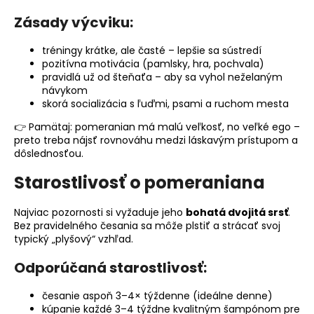
Zásady výcviku:
tréningy krátke, ale časté – lepšie sa sústredí
pozitívna motivácia (pamlsky, hra, pochvala)
pravidlá už od šteňaťa – aby sa vyhol neželaným
návykom
skorá socializácia s ľuďmi, psami a ruchom mesta
👉 Pamätaj: pomeranian má malú veľkosť, no veľké ego –
preto treba nájsť rovnováhu medzi láskavým prístupom a
dôslednosťou.
Starostlivosť o pomeraniana
Najviac pozornosti si vyžaduje jeho
bohatá dvojitá srsť
.
Bez pravidelného česania sa môže plstiť a strácať svoj
typický „plyšový“ vzhľad.
Odporúčaná starostlivosť:
česanie aspoň 3–4× týždenne (ideálne denne)
kúpanie každé 3–4 týždne kvalitným šampónom pre