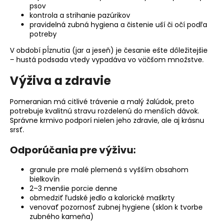
psov
kontrola a strihanie pazúrikov
pravidelná zubná hygiena a čistenie uší či očí podľa
potreby
V období pĺznutia (jar a jeseň) je česanie ešte dôležitejšie
– hustá podsada vtedy vypadáva vo väčšom množstve.
Výživa a zdravie
Pomeranian má citlivé trávenie a malý žalúdok, preto
potrebuje kvalitnú stravu rozdelenú do menších dávok.
Správne krmivo podporí nielen jeho zdravie, ale aj krásnu
srsť.
Odporúčania pre výživu:
granule pre malé plemená s vyšším obsahom
bielkovín
2–3 menšie porcie denne
obmedziť ľudské jedlo a kalorické maškrty
venovať pozornosť zubnej hygiene (sklon k tvorbe
zubného kameňa)