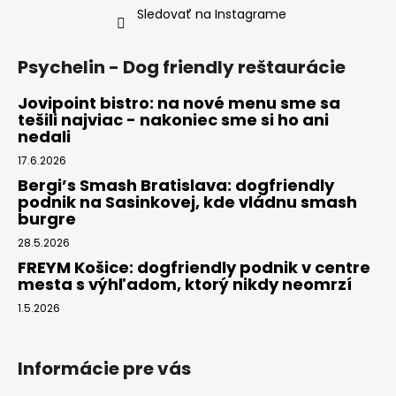
Sledovať na Instagrame
Psychelin - Dog friendly reštaurácie
Jovipoint bistro: na nové menu sme sa
tešili najviac - nakoniec sme si ho ani
nedali
17.6.2026
Bergi’s Smash Bratislava: dogfriendly
podnik na Sasinkovej, kde vládnu smash
burgre
28.5.2026
FREYM Košice: dogfriendly podnik v centre
mesta s výhľadom, ktorý nikdy neomrzí
1.5.2026
Informácie pre vás