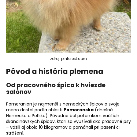
č
a
m
e
zdroj: pinterest.com
Pôvod a história plemena
Od pracovného špica k hviezde
salónov
Pomeranian je najmenší z nemeckých špicov a svoje
meno dostal podľa oblasti
Pomoranska
(dnešné
Nemecko a Poľsko). Pôvodne bol potomkom väčších
škandinávskych špicov, ktorí sa využívali ako pracovné psy
– vážili aj okolo 10 kilogramov a pomáhali pri pasení či
strážení.