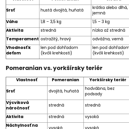
krátka alebo dlhá,
Srsť
hustá dvojitá, huňatá
jemná
Váha
1,8 – 3,5 kg
1,5 – 3 kg
Aktivita
stredná
nízka až stredná
Temperament
ostražitý, hravý
odvážna, verná
Vhodnosť k
len pod dohľadom
len pod dohľado
deťom
(kvôli krehkosti)
(kvôli krehkosti)
Pomeranian vs. yorkšírsky teriér
Vlastnosť
Pomeranian
Yorkšírsky teriér
hodvábna, bez
Srsť
dvojitá, huňatá
podsady
Výcviková
stredná
stredná
náročnosť
Aktivita
stredná
vysoká
Náchylnosť
na
vysoká
vysoká