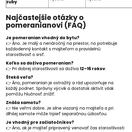
zuby
Najčastejšie otázky o
pomeranianovi (FAQ)
Je pomeranian vhodný do bytu?
👉 Áno. Je malý a nenáročný na priestor, no potrebuje
každodenný kontakt s majiteľom a pravidelnú
starostlivosť o srsť.
Koľko sa dožíva pomeranian?
👉 Pri dobrej starostlivosti sa dožíva
12–16 rokov
.
Šteká veľa?
👉 Áno, pomeranian je ostražitý a rád upozorňuje na
každý podnet. Správny výcvik a dostatok aktivít však
pomôžu hlučnosť znížiť.
Znáša samotu?
👉 Nie veľmi dobre. Je silne viazaný na majiteľa a pri
dlhšej samote môže trpieť separačnou úzkosťou.
Je vhodný pre začiatočníkov?
👉 Áno, ak je majiteľ pripravený venovať čas starostlivosti