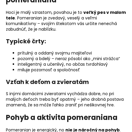
Hoci je malý vzrastom, povahou je to
veľký pes v malom
tele
. Pomeranian je zvedavý, veselý a veľmi
komunikatívny – svojím štekotom vás určite nenechá
zabudnúť, že je nablízku.
Typické črty:
prítulný a oddaný svojmu majiteľovi
pozorný a bdelý – neraz pôsobí ako „mini strážca“
inteligentný a učenlivý, no občas tvrdohlavý
miluje pozornosť a spoločnosť
Vzťah k deťom a zvieratám
S inými domácimi zvieratami vychádza dobre, no pri
malých deťoch treba byť opatrný – jeho drobná postava
znamená, že sa môže ľahko zraniť pri nešikovnej hre.
Pohyb a aktivita pomeraniana
Pomeranian je energický, no
nie je náročný na pohyb
.