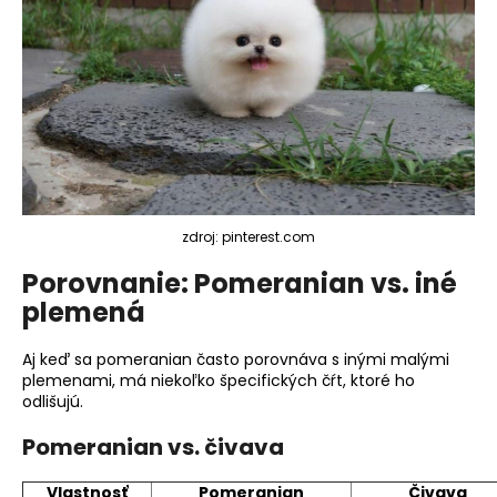
zdroj: pinterest.com
Porovnanie: Pomeranian vs. iné
plemená
Aj keď sa pomeranian často porovnáva s inými malými
plemenami, má niekoľko špecifických čŕt, ktoré ho
odlišujú.
Pomeranian vs. čivava
Vlastnosť
Pomeranian
Čivava