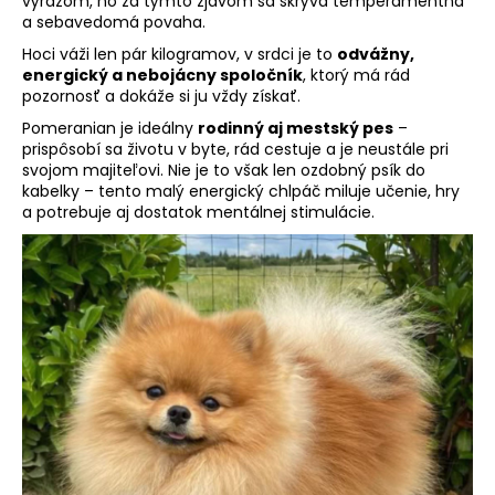
výrazom, no za týmto zjavom sa skrýva temperamentná
á
a sebavedomá povaha.
j
Hoci váži len pár kilogramov, v srdci je to
odvážny,
energický a nebojácny spoločník
, ktorý má rád
s
pozornosť a dokáže si ju vždy získať.
ť
Pomeranian je ideálny
rodinný aj mestský pes
–
?
prispôsobí sa životu v byte, rád cestuje a je neustále pri
svojom majiteľovi. Nie je to však len ozdobný psík do
kabelky – tento malý energický chlpáč miluje učenie, hry
a potrebuje aj dostatok mentálnej stimulácie.
HĽADAŤ
O
d
p
o
r
ú