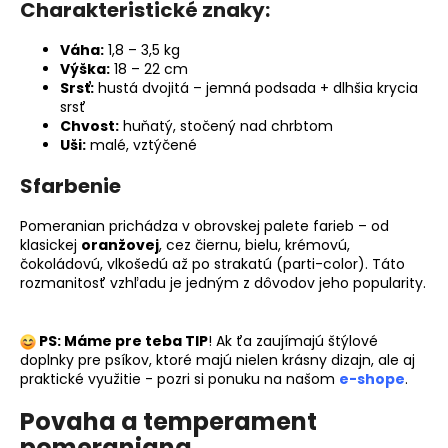
Charakteristické znaky:
Váha:
1,8 – 3,5 kg
Výška:
18 – 22 cm
Srsť:
hustá dvojitá – jemná podsada + dlhšia krycia
srsť
Chvost:
huňatý, stočený nad chrbtom
Uši:
malé, vztýčené
Sfarbenie
Pomeranian prichádza v obrovskej palete farieb – od
klasickej
oranžovej
, cez čiernu, bielu, krémovú,
čokoládovú, vlkošedú až po strakatú (parti-color). Táto
rozmanitosť vzhľadu je jedným z dôvodov jeho popularity.
PS: Máme pre teba TIP
! Ak ťa zaujímajú štýlové
doplnky pre psíkov, ktoré majú nielen krásny dizajn, ale aj
praktické využitie - pozri si ponuku na našom
e-shope
.
Povaha a temperament
pomeraniana