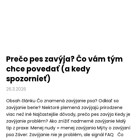
Prečo pes zavýja? Čo vám tým
chce povedať (a kedy
spozornieť)
26.3.2026
Obsah článku Čo znamená zavýjanie psa? Odkiaľ sa
zavýjanie berie? Niektoré plemená zavýjajú prirodzene
viac než iné Najčastejšie dôvody, prečo pes zavýja Kedy je
zavýjanie problém? Ako znížiť nadmerné zavýjanie Malý
tip z praxe: Menej nudy = menej zavýjania Mýty o zavýjaní
psa Záver: Zavýjanie nie je problém, ale signál FAQ Čo