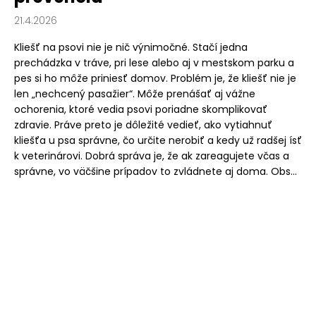
21.4.2026
Kliešť na psovi nie je nič výnimočné. Stačí jedna
prechádzka v tráve, pri lese alebo aj v mestskom parku a
pes si ho môže priniesť domov. Problém je, že kliešť nie je
len „nechcený pasažier“. Môže prenášať aj vážne
ochorenia, ktoré vedia psovi poriadne skomplikovať
zdravie. Práve preto je dôležité vedieť, ako vytiahnuť
kliešťa u psa správne, čo určite nerobiť a kedy už radšej ísť
k veterinárovi. Dobrá správa je, že ak zareagujete včas a
správne, vo väčšine prípadov to zvládnete aj doma. Obs...