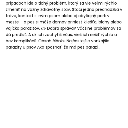
prípadoch ide o tichý problém, ktorý sa vie veľmi rýchlo
zmeniť na vážny zdravotný stav. Stačí jedna prechádzka v
tráve, kontakt s iným psom alebo aj obyčajný park v
meste – a pes si môže domov priniesť kliešťa, blchy alebo
vajíčka parazitov. 👉 Dobrá správa? Väčšine problémov sa
dá predísť. A ak ich zachytíš včas, vieš ich riešiť rýchlo a
bez komplikácií. Obsah článku Najčastejšie vonkajšie
parazity u psov Ako spoznať, že má pes parazi...