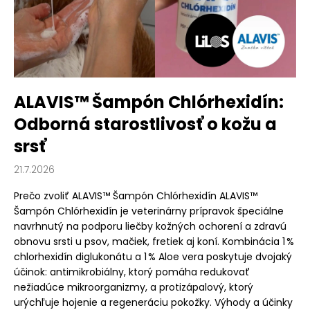
v
á
j
s
ť
?
ALAVIS™ Šampón Chlórhexidín:
Odborná starostlivosť o kožu a
srsť
HĽADAŤ
21.7.2026
Prečo zvoliť ALAVIS™ Šampón Chlórhexidín ALAVIS™
Šampón Chlórhexidín je veterinárny prípravok špeciálne
O
navrhnutý na podporu liečby kožných ochorení a zdravú
d
obnovu srsti u psov, mačiek, fretiek aj koní. Kombinácia 1 %
p
chlorhexidín diglukonátu a 1 % Aloe vera poskytuje dvojaký
o
účinok: antimikrobiálny, ktorý pomáha redukovať
r
nežiadúce mikroorganizmy, a protizápalový, ktorý
ú
urýchľuje hojenie a regeneráciu pokožky. Výhody a účinky