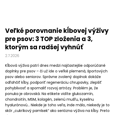
Veľké porovnanie kĺbovej výživy
pre psov: 3 TOP zloženia a 3,
ktorým sa radšej vyhnúť
2.7.2026
Kĺbová výživa patrí dnes medzi najčastejšie odporúčané
doplnky pre psov – či už ide o veľké plemená, športových
psov alebo seniorov. Správne zvolený doplnok dokáže
odľahčiť kĺby, podporiť regeneráciu chrupavky, zlepšiť
pohyblivosť a spomaliť rozvoj artrózy. Problém je, že
ponuka je obrovská. Na etikete vidíte glukozamín,
chondroitín, MSM, kolagén, zelenú mušľu, kyselinu
hyalurónovú… Niekde je toho veľa, inde málo, niekedy je to
skôr „cukríkový pamlsek“ ako seriózna výživa na kĺby. Preto