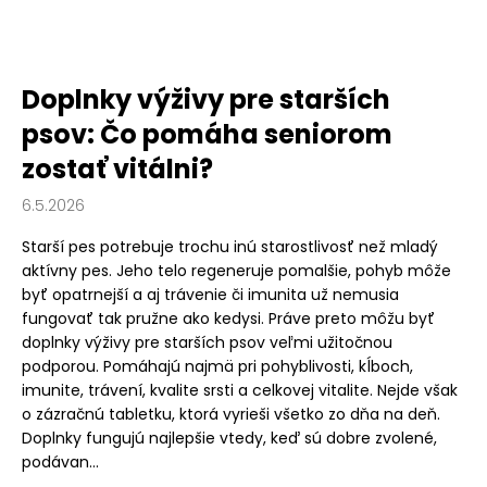
Doplnky výživy pre starších
psov: Čo pomáha seniorom
zostať vitálni?
6.5.2026
Starší pes potrebuje trochu inú starostlivosť než mladý
aktívny pes. Jeho telo regeneruje pomalšie, pohyb môže
byť opatrnejší a aj trávenie či imunita už nemusia
fungovať tak pružne ako kedysi. Práve preto môžu byť
doplnky výživy pre starších psov veľmi užitočnou
podporou. Pomáhajú najmä pri pohyblivosti, kĺboch,
imunite, trávení, kvalite srsti a celkovej vitalite. Nejde však
o zázračnú tabletku, ktorá vyrieši všetko zo dňa na deň.
Doplnky fungujú najlepšie vtedy, keď sú dobre zvolené,
podávan...