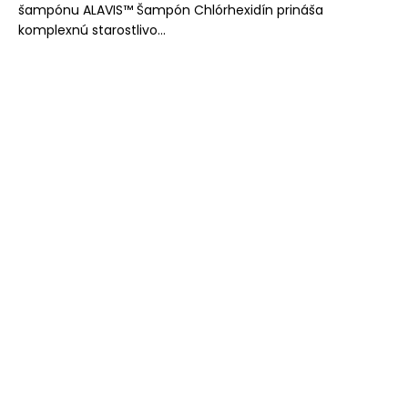
č
šampónu ALAVIS™ Šampón Chlórhexidín prináša
a
komplexnú starostlivo...
m
e