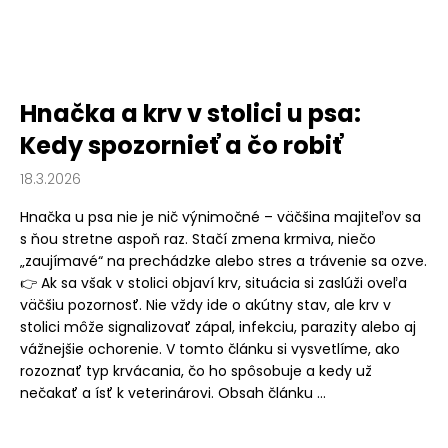
Hnačka a krv v stolici u psa:
Kedy spozornieť a čo robiť
18.3.2026
Hnačka u psa nie je nič výnimočné – väčšina majiteľov sa
s ňou stretne aspoň raz. Stačí zmena krmiva, niečo
„zaujímavé“ na prechádzke alebo stres a trávenie sa ozve.
👉 Ak sa však v stolici objaví krv, situácia si zaslúži oveľa
väčšiu pozornosť. Nie vždy ide o akútny stav, ale krv v
stolici môže signalizovať zápal, infekciu, parazity alebo aj
vážnejšie ochorenie. V tomto článku si vysvetlíme, ako
rozoznať typ krvácania, čo ho spôsobuje a kedy už
nečakať a ísť k veterinárovi. Obsah článku ...