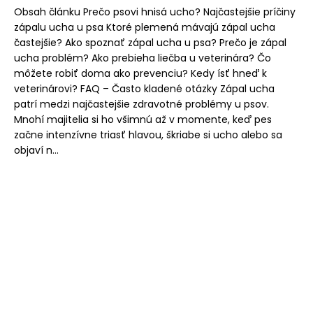
Obsah článku Prečo psovi hnisá ucho? Najčastejšie príčiny
zápalu ucha u psa Ktoré plemená mávajú zápal ucha
častejšie? Ako spoznať zápal ucha u psa? Prečo je zápal
ucha problém? Ako prebieha liečba u veterinára? Čo
môžete robiť doma ako prevenciu? Kedy ísť hneď k
veterinárovi? FAQ – Často kladené otázky Zápal ucha
patrí medzi najčastejšie zdravotné problémy u psov.
Mnohí majitelia si ho všimnú až v momente, keď pes
začne intenzívne triasť hlavou, škriabe si ucho alebo sa
objaví n...