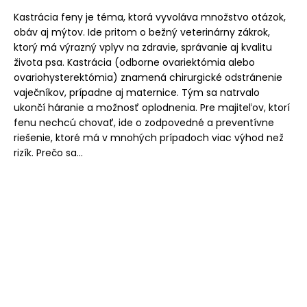
Kastrácia feny je téma, ktorá vyvoláva množstvo otázok,
obáv aj mýtov. Ide pritom o bežný veterinárny zákrok,
ktorý má výrazný vplyv na zdravie, správanie aj kvalitu
života psa. Kastrácia (odborne ovariektómia alebo
ovariohysterektómia) znamená chirurgické odstránenie
vaječníkov, prípadne aj maternice. Tým sa natrvalo
ukončí háranie a možnosť oplodnenia. Pre majiteľov, ktorí
fenu nechcú chovať, ide o zodpovedné a preventívne
riešenie, ktoré má v mnohých prípadoch viac výhod než
rizík. Prečo sa...