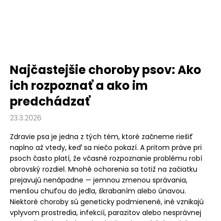
Najčastejšie choroby psov: Ako
ich rozpoznať a ako im
predchádzať
23.3.2026
Zdravie psa je jedna z tých tém, ktoré začneme riešiť
naplno až vtedy, keď sa niečo pokazí. A pritom práve pri
psoch často platí, že včasné rozpoznanie problému robí
obrovský rozdiel. Mnohé ochorenia sa totiž na začiatku
prejavujú nenápadne — jemnou zmenou správania,
menšou chuťou do jedla, škrabaním alebo únavou.
Niektoré choroby sú geneticky podmienené, iné vznikajú
vplyvom prostredia, infekcií, parazitov alebo nesprávnej