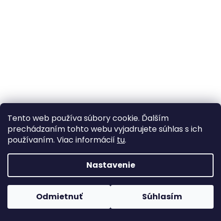
Tento web používa súbory cookie. Ďalším
Kožné choroby psov: Príčiny,
prechádzaním tohto webu vyjadrujete súhlas s ich
príznaky a ako ich rozpoznať
používaním. Viac informácií
tu
.
včas
Nastavenie
12.1.2026
Kožné ochorenia patria medzi najčastejšie zdravotné
Odmietnuť
Súhlasím
problémy u psov. Objavujú sa naprieč plemenami,
vekovými kategóriami aj veľkosťami a často dokážu