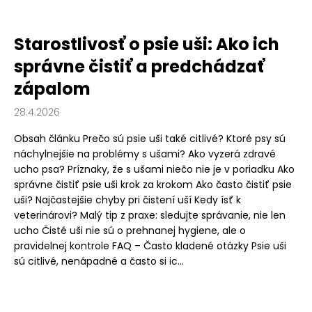
Starostlivosť o psie uši: Ako ich
správne čistiť a predchádzať
zápalom
28.4.2026
Obsah článku Prečo sú psie uši také citlivé? Ktoré psy sú
náchylnejšie na problémy s ušami? Ako vyzerá zdravé
ucho psa? Príznaky, že s ušami niečo nie je v poriadku Ako
správne čistiť psie uši krok za krokom Ako často čistiť psie
uši? Najčastejšie chyby pri čistení uší Kedy ísť k
veterinárovi? Malý tip z praxe: sledujte správanie, nie len
ucho Čisté uši nie sú o prehnanej hygiene, ale o
pravidelnej kontrole FAQ – Často kladené otázky Psie uši
sú citlivé, nenápadné a často si ic...