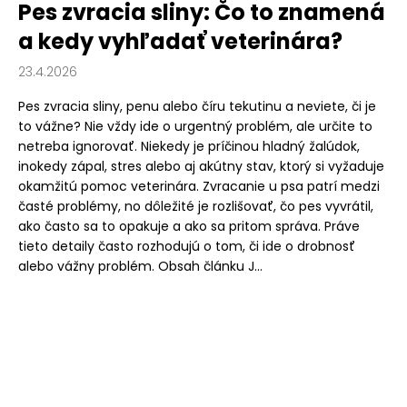
Pes zvracia sliny: Čo to znamená
a kedy vyhľadať veterinára?
23.4.2026
Pes zvracia sliny, penu alebo číru tekutinu a neviete, či je
to vážne? Nie vždy ide o urgentný problém, ale určite to
netreba ignorovať. Niekedy je príčinou hladný žalúdok,
inokedy zápal, stres alebo aj akútny stav, ktorý si vyžaduje
okamžitú pomoc veterinára. Zvracanie u psa patrí medzi
časté problémy, no dôležité je rozlišovať, čo pes vyvrátil,
ako často sa to opakuje a ako sa pritom správa. Práve
tieto detaily často rozhodujú o tom, či ide o drobnosť
alebo vážny problém. Obsah článku J...