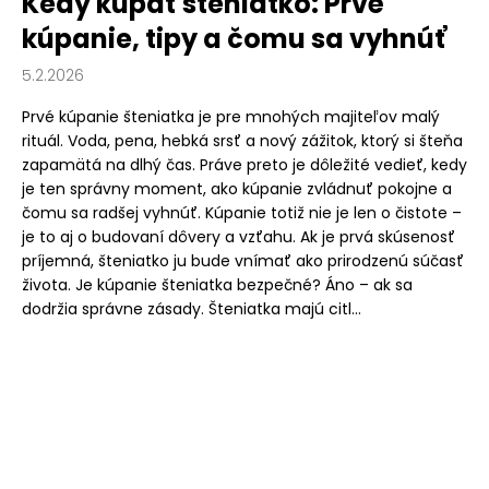
Kedy kúpať šteniatko: Prvé
kúpanie, tipy a čomu sa vyhnúť
5.2.2026
Prvé kúpanie šteniatka je pre mnohých majiteľov malý
rituál. Voda, pena, hebká srsť a nový zážitok, ktorý si šteňa
zapamätá na dlhý čas. Práve preto je dôležité vedieť, kedy
je ten správny moment, ako kúpanie zvládnuť pokojne a
čomu sa radšej vyhnúť. Kúpanie totiž nie je len o čistote –
je to aj o budovaní dôvery a vzťahu. Ak je prvá skúsenosť
príjemná, šteniatko ju bude vnímať ako prirodzenú súčasť
života. Je kúpanie šteniatka bezpečné? Áno – ak sa
dodržia správne zásady. Šteniatka majú citl...