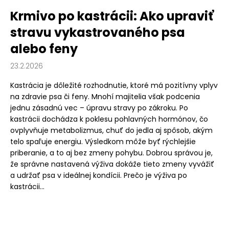
Krmivo po kastrácii: Ako upraviť
stravu vykastrovaného psa
alebo feny
23.2.2026
Kastrácia je dôležité rozhodnutie, ktoré má pozitívny vplyv
na zdravie psa či feny. Mnohí majitelia však podcenia
jednu zásadnú vec – úpravu stravy po zákroku. Po
kastrácii dochádza k poklesu pohlavných hormónov, čo
ovplyvňuje metabolizmus, chuť do jedla aj spôsob, akým
telo spaľuje energiu. Výsledkom môže byť rýchlejšie
priberanie, a to aj bez zmeny pohybu. Dobrou správou je,
že správne nastavená výživa dokáže tieto zmeny vyvážiť
a udržať psa v ideálnej kondícii. Prečo je výživa po
kastrácii...